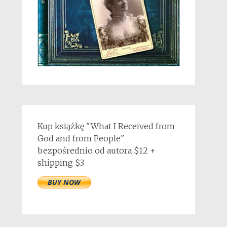
Kup książkę "What I Received from
God and from People"
bezpośrednio od autora $12 +
shipping $3