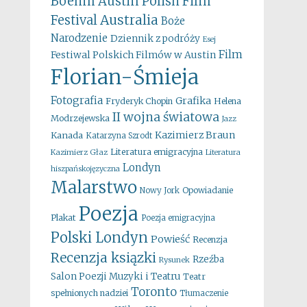
Boehm
Austin Polish Film
Australia
Festival
Boże
Narodzenie
Dziennik z podróży
Esej
Film
Festiwal Polskich Filmów w Austin
Florian-Śmieja
Fotografia
Grafika
Fryderyk Chopin
Helena
II wojna światowa
Modrzejewska
Jazz
Kazimierz Braun
Kanada
Katarzyna Szrodt
Literatura emigracyjna
Kazimierz Głaz
Literatura
Londyn
hiszpańskojęzyczna
Malarstwo
Opowiadanie
Nowy Jork
Poezja
Plakat
Poezja emigracyjna
Polski Londyn
Powieść
Recenzja
Recenzja ksiązki
Rzeźba
Rysunek
Salon Poezji Muzyki i Teatru
Teatr
Toronto
spełnionych nadziei
Tłumaczenie