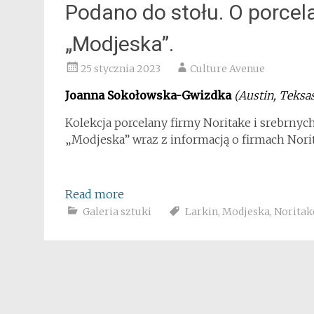
Podano do stołu. O porcel
„Modjeska”.
25 stycznia 2023
Culture Avenue
Joanna Sokołowska-Gwizdka
(Austin, Teksa
Kolekcja porcelany firmy Noritake i srebrn
„Modjeska” wraz z informacją o firmach Norit
Read more
Galeria sztuki
Larkin
,
Modjeska
,
Noritak