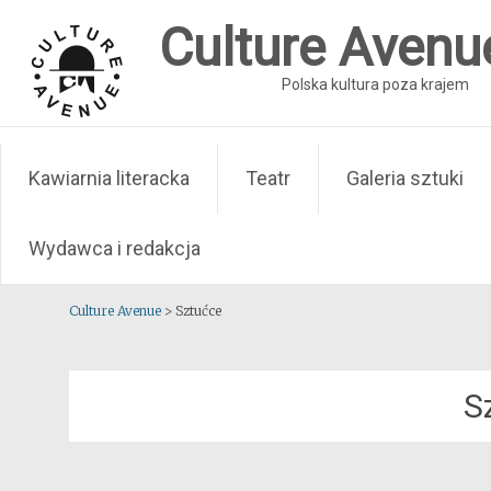
Skip
Culture Avenu
to
content
Polska kultura poza krajem
Kawiarnia literacka
Teatr
Galeria sztuki
Wydawca i redakcja
Culture Avenue
>
Sztućce
S