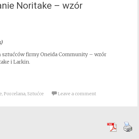
anie Noritake – wzór
s)
ych sztućców firmy Oneida Community – wzór
ake i Larkin.
e
,
Porcelana
,
Sztućce
Leave a comment