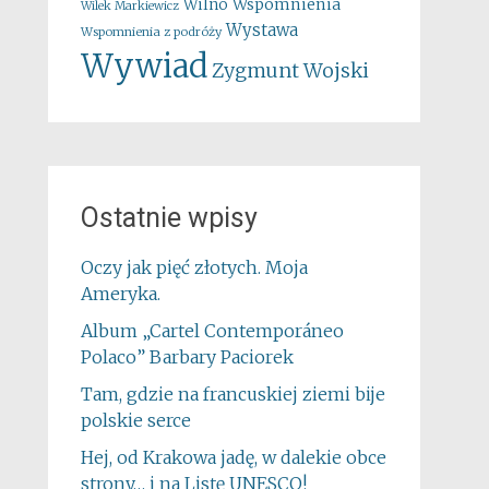
Wspomnienia
Wilno
Wilek Markiewicz
Wystawa
Wspomnienia z podróży
Wywiad
Zygmunt Wojski
Ostatnie wpisy
Oczy jak pięć złotych. Moja
Ameryka.
Album „Cartel Contemporáneo
Polaco” Barbary Paciorek
Tam, gdzie na francuskiej ziemi bije
polskie serce
Hej, od Krakowa jadę, w dalekie obce
strony… i na Listę UNESCO!