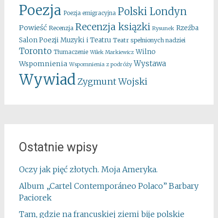
Poezja
Polski Londyn
Poezja emigracyjna
Recenzja ksiązki
Powieść
Rzeźba
Recenzja
Rysunek
Salon Poezji Muzyki i Teatru
Teatr spełnionych nadziei
Toronto
Wilno
Tłumaczenie
Wilek Markiewicz
Wystawa
Wspomnienia
Wspomnienia z podróży
Wywiad
Zygmunt Wojski
Ostatnie wpisy
Oczy jak pięć złotych. Moja Ameryka.
Album „Cartel Contemporáneo Polaco” Barbary
Paciorek
Tam, gdzie na francuskiej ziemi bije polskie