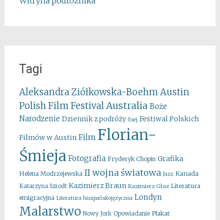
Witryna podróżnika
Tagi
Aleksandra Ziółkowska-Boehm
Austin
Australia
Polish Film Festival
Boże
Narodzenie
Festiwal Polskich
Dziennik z podróży
Esej
Florian-
Film
Filmów w Austin
Śmieja
Fotografia
Grafika
Fryderyk Chopin
II wojna światowa
Kanada
Helena Modrzejewska
Jazz
Kazimierz Braun
Literatura
Katarzyna Szrodt
Kazimierz Głaz
Londyn
emigracyjna
Literatura hiszpańskojęzyczna
Malarstwo
Opowiadanie
Plakat
Nowy Jork