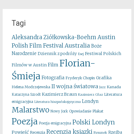
Tagi
Aleksandra Ziółkowska-Boehm
Austin
Australia
Polish Film Festival
Boże
Narodzenie
Festiwal Polskich
Dziennik z podróży
Esej
Florian-
Film
Filmów w Austin
Śmieja
Fotografia
Grafika
Fryderyk Chopin
II wojna światowa
Kanada
Helena Modrzejewska
Jazz
Kazimierz Braun
Literatura
Katarzyna Szrodt
Kazimierz Głaz
Londyn
emigracyjna
Literatura hiszpańskojęzyczna
Malarstwo
Opowiadanie
Plakat
Nowy Jork
Poezja
Polski Londyn
Poezja emigracyjna
Recenzja ksiązki
Powieść
Rzeźba
Recenzja
Rysunek