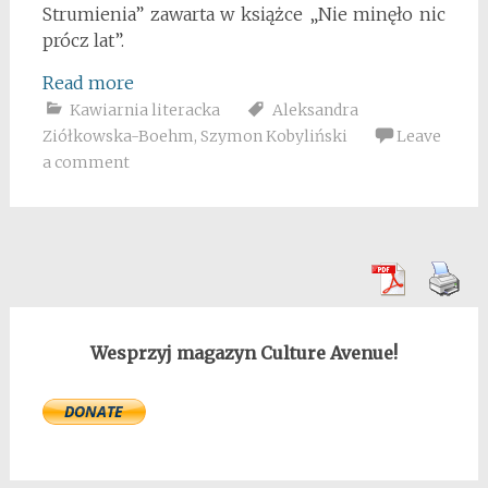
Strumienia” zawarta w książce „Nie minęło nic
prócz lat”.
Read more
Kawiarnia literacka
Aleksandra
Ziółkowska-Boehm
,
Szymon Kobyliński
Leave
a comment
Wesprzyj magazyn Culture Avenue!