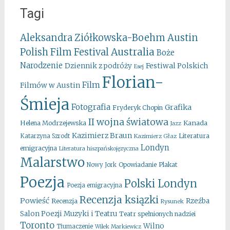
Tagi
Aleksandra Ziółkowska-Boehm
Austin
Australia
Polish Film Festival
Boże
Narodzenie
Festiwal Polskich
Dziennik z podróży
Esej
Florian-
Film
Filmów w Austin
Śmieja
Fotografia
Grafika
Fryderyk Chopin
II wojna światowa
Kanada
Helena Modrzejewska
Jazz
Kazimierz Braun
Literatura
Katarzyna Szrodt
Kazimierz Głaz
Londyn
emigracyjna
Literatura hiszpańskojęzyczna
Malarstwo
Opowiadanie
Plakat
Nowy Jork
Poezja
Polski Londyn
Poezja emigracyjna
Recenzja ksiązki
Powieść
Rzeźba
Recenzja
Rysunek
Salon Poezji Muzyki i Teatru
Teatr spełnionych nadziei
Toronto
Wilno
Tłumaczenie
Wilek Markiewicz