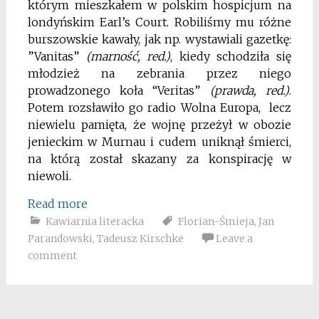
którym mieszkałem w polskim hospicjum na
londyńskim Earl’s Court. Robiliśmy mu różne
burszowskie kawały, jak np. wystawiali gazetkę:
”Vanitas”
(marność, red.)
, kiedy schodziła się
młodzież na zebrania przez niego
prowadzonego koła “Veritas”
(prawda, red.)
.
Potem rozsławiło go radio Wolna Europa, lecz
niewielu pamięta, że wojnę przeżył w obozie
jenieckim w Murnau i cudem uniknął śmierci,
na którą został skazany za konspirację w
niewoli.
Read more
Kawiarnia literacka
Florian-Śmieja
,
Jan
Parandowski
,
Tadeusz Kirschke
Leave a
comment