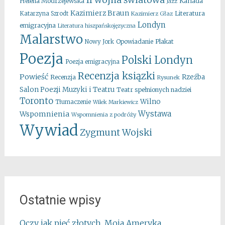
II wojna światowa
Kanada
Helena Modrzejewska
Jazz
Kazimierz Braun
Literatura
Katarzyna Szrodt
Kazimierz Głaz
Londyn
emigracyjna
Literatura hiszpańskojęzyczna
Malarstwo
Opowiadanie
Plakat
Nowy Jork
Poezja
Polski Londyn
Poezja emigracyjna
Recenzja ksiązki
Powieść
Rzeźba
Recenzja
Rysunek
Salon Poezji Muzyki i Teatru
Teatr spełnionych nadziei
Toronto
Wilno
Tłumaczenie
Wilek Markiewicz
Wystawa
Wspomnienia
Wspomnienia z podróży
Wywiad
Zygmunt Wojski
Ostatnie wpisy
Oczy jak pięć złotych. Moja Ameryka.