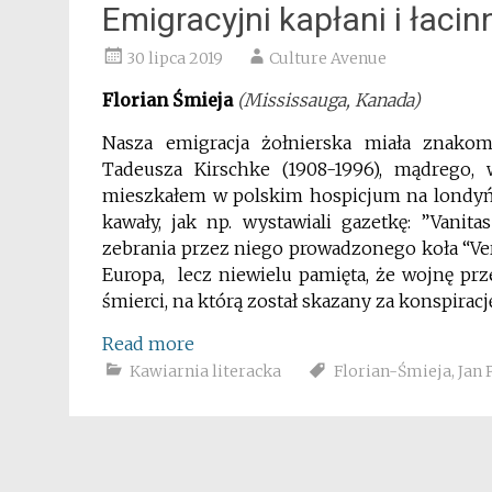
Emigracyjni kapłani i łacin
30 lipca 2019
Culture Avenue
Florian Śmieja
(Mississauga, Kanada)
Nasza emigracja żołnierska miała znako
Tadeusza Kirschke (1908-1996), mądrego,
mieszkałem w polskim hospicjum na londyńs
kawały, jak np. wystawiali gazetkę: ”Vanita
zebrania przez niego prowadzonego koła “Ver
Europa, lecz niewielu pamięta, że wojnę pr
śmierci, na którą został skazany za konspiracj
Read more
Kawiarnia literacka
Florian-Śmieja
,
Jan 