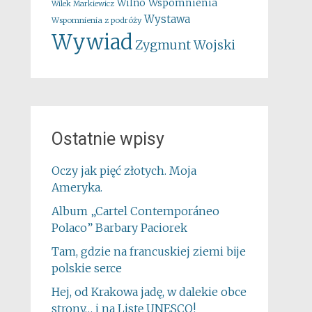
Wspomnienia
Wilno
Wilek Markiewicz
Wystawa
Wspomnienia z podróży
Wywiad
Zygmunt Wojski
Ostatnie wpisy
Oczy jak pięć złotych. Moja
Ameryka.
Album „Cartel Contemporáneo
Polaco” Barbary Paciorek
Tam, gdzie na francuskiej ziemi bije
polskie serce
Hej, od Krakowa jadę, w dalekie obce
strony… i na Listę UNESCO!