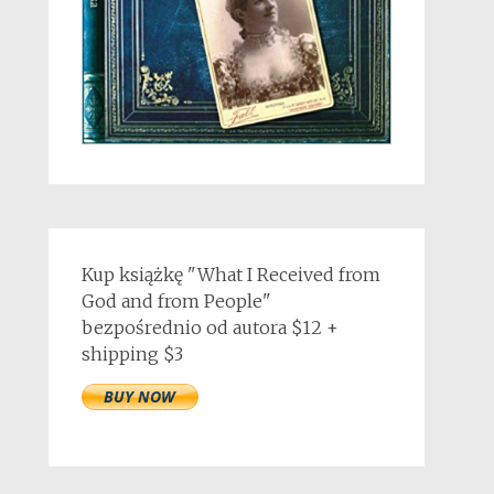
Kup książkę "What I Received from
God and from People"
bezpośrednio od autora $12 +
shipping $3