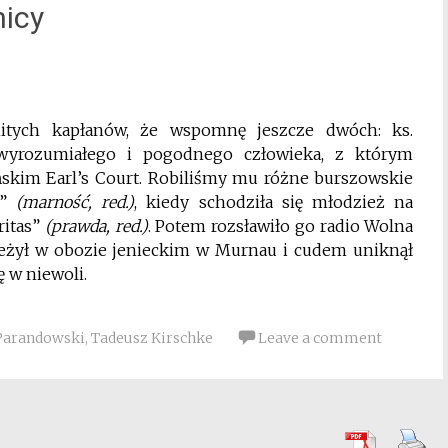
nicy
mitych kapłanów, że wspomnę jeszcze dwóch: ks.
 wyrozumiałego i pogodnego człowieka, z którym
kim Earl’s Court. Robiliśmy mu różne burszowskie
s”
(marność, red.)
, kiedy schodziła się młodzież na
itas”
(prawda, red.)
. Potem rozsławiło go radio Wolna
zeżył w obozie jenieckim w Murnau i cudem uniknął
ę w niewoli.
Parandowski
,
Tadeusz Kirschke
Leave a comment