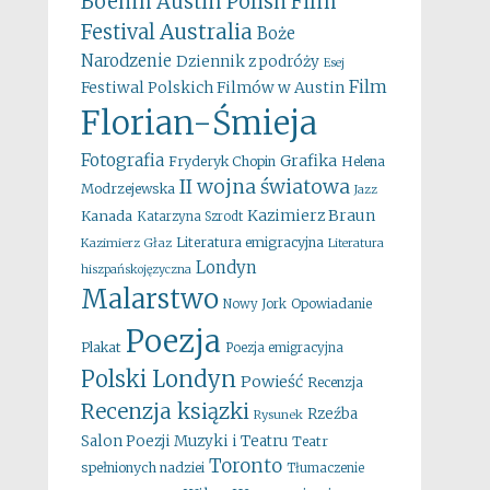
Boehm
Austin Polish Film
Australia
Festival
Boże
Narodzenie
Dziennik z podróży
Esej
Film
Festiwal Polskich Filmów w Austin
Florian-Śmieja
Fotografia
Grafika
Fryderyk Chopin
Helena
II wojna światowa
Modrzejewska
Jazz
Kazimierz Braun
Kanada
Katarzyna Szrodt
Literatura emigracyjna
Kazimierz Głaz
Literatura
Londyn
hiszpańskojęzyczna
Malarstwo
Opowiadanie
Nowy Jork
Poezja
Plakat
Poezja emigracyjna
Polski Londyn
Powieść
Recenzja
Recenzja ksiązki
Rzeźba
Rysunek
Salon Poezji Muzyki i Teatru
Teatr
Toronto
spełnionych nadziei
Tłumaczenie