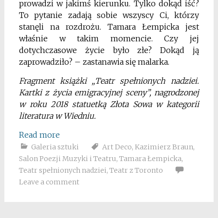
prowadzi w jakimś kierunku. Tylko dokąd iść?
To pytanie zadają sobie wszyscy Ci, którzy
stanęli na rozdrożu. Tamara Łempicka jest
właśnie w takim momencie. Czy jej
dotychczasowe życie było złe? Dokąd ją
zaprowadziło? – zastanawia się malarka.
Fragment książki „Teatr spełnionych nadziei.
Kartki z życia emigracyjnej sceny”, nagrodzonej
w roku 2018 statuetką Złota Sowa w kategorii
literatura w Wiedniu.
Read more
Galeria sztuki
Art Deco
,
Kazimierz Braun
,
Salon Poezji Muzyki i Teatru
,
Tamara Łempicka
,
Teatr spełnionych nadziei
,
Teatr z Toronto
Leave a comment