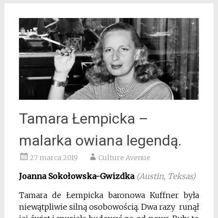
Tamara Łempicka –
malarka owiana legendą.
27 marca 2019
Culture Avenue
Joanna Sokołowska-Gwizdka
(Austin, Teksas)
Tamara de Łempicka baronowa Kuffner była
niewątpliwie silną osobowością. Dwa razy runął