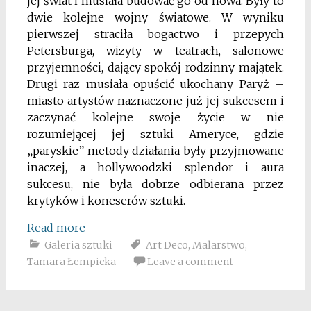
jej świat i musiała budować go od nowa. Były to
dwie kolejne wojny światowe. W wyniku
pierwszej straciła bogactwo i przepych
Petersburga, wizyty w teatrach, salonowe
przyjemności, dający spokój rodzinny majątek.
Drugi raz musiała opuścić ukochany Paryż –
miasto artystów naznaczone już jej sukcesem i
zaczynać kolejne swoje życie w nie
rozumiejącej jej sztuki Ameryce, gdzie
„paryskie” metody działania były przyjmowane
inaczej, a hollywoodzki splendor i aura
sukcesu, nie była dobrze odbierana przez
krytyków i koneserów sztuki.
Read more
Galeria sztuki
Art Deco
,
Malarstwo
,
Tamara Łempicka
Leave a comment