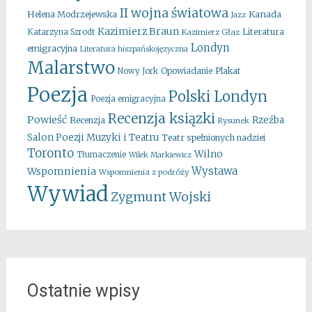
II wojna światowa
Kanada
Helena Modrzejewska
Jazz
Kazimierz Braun
Literatura
Katarzyna Szrodt
Kazimierz Głaz
Londyn
emigracyjna
Literatura hiszpańskojęzyczna
Malarstwo
Opowiadanie
Plakat
Nowy Jork
Poezja
Polski Londyn
Poezja emigracyjna
Recenzja ksiązki
Powieść
Rzeźba
Recenzja
Rysunek
Salon Poezji Muzyki i Teatru
Teatr spełnionych nadziei
Toronto
Wilno
Tłumaczenie
Wilek Markiewicz
Wystawa
Wspomnienia
Wspomnienia z podróży
Wywiad
Zygmunt Wojski
Ostatnie wpisy