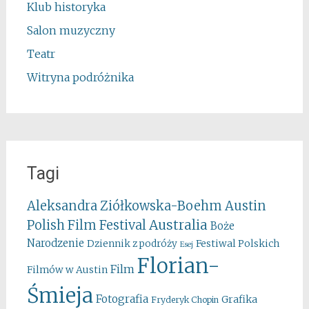
Klub historyka
Salon muzyczny
Teatr
Witryna podróżnika
Tagi
Aleksandra Ziółkowska-Boehm
Austin
Australia
Polish Film Festival
Boże
Narodzenie
Festiwal Polskich
Dziennik z podróży
Esej
Florian-
Film
Filmów w Austin
Śmieja
Fotografia
Grafika
Fryderyk Chopin