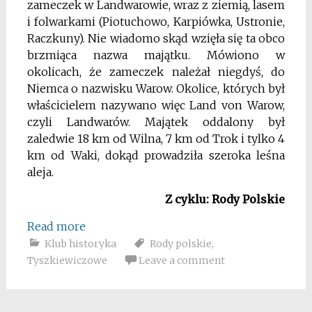
zameczek w Landwarowie, wraz z ziemią, lasem
i folwarkami (Piotuchowo, Karpiówka, Ustronie,
Raczkuny). Nie wiadomo skąd wzięła się ta obco
brzmiąca nazwa majątku. Mówiono w
okolicach, że zameczek należał niegdyś, do
Niemca o nazwisku Warow. Okolice, których był
właścicielem nazywano więc Land von Warow,
czyli Landwarów. Majątek oddalony był
zaledwie 18 km od Wilna, 7 km od Trok i tylko 4
km od Waki, dokąd prowadziła szeroka leśna
aleja.
Z cyklu: Rody Polskie
Read more
Klub historyka
Rody polskie
,
Tyszkiewiczowe
Leave a comment