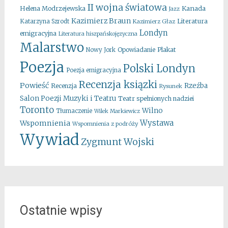
II wojna światowa
Kanada
Helena Modrzejewska
Jazz
Kazimierz Braun
Literatura
Katarzyna Szrodt
Kazimierz Głaz
Londyn
emigracyjna
Literatura hiszpańskojęzyczna
Malarstwo
Opowiadanie
Plakat
Nowy Jork
Poezja
Polski Londyn
Poezja emigracyjna
Recenzja ksiązki
Powieść
Rzeźba
Recenzja
Rysunek
Salon Poezji Muzyki i Teatru
Teatr spełnionych nadziei
Toronto
Wilno
Tłumaczenie
Wilek Markiewicz
Wystawa
Wspomnienia
Wspomnienia z podróży
Wywiad
Zygmunt Wojski
Ostatnie wpisy