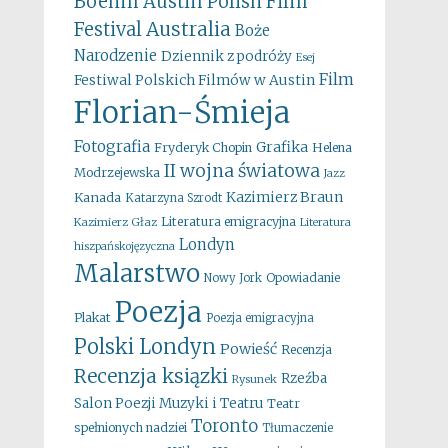
Boehm
Austin Polish Film
Australia
Festival
Boże
Narodzenie
Dziennik z podróży
Esej
Film
Festiwal Polskich Filmów w Austin
Florian-Śmieja
Fotografia
Grafika
Fryderyk Chopin
Helena
II wojna światowa
Modrzejewska
Jazz
Kazimierz Braun
Kanada
Katarzyna Szrodt
Literatura emigracyjna
Kazimierz Głaz
Literatura
Londyn
hiszpańskojęzyczna
Malarstwo
Opowiadanie
Nowy Jork
Poezja
Plakat
Poezja emigracyjna
Polski Londyn
Powieść
Recenzja
Recenzja ksiązki
Rzeźba
Rysunek
Salon Poezji Muzyki i Teatru
Teatr
Toronto
spełnionych nadziei
Tłumaczenie