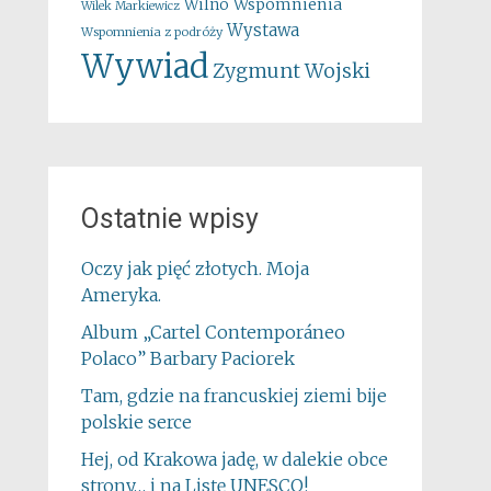
Wspomnienia
Wilno
Wilek Markiewicz
Wystawa
Wspomnienia z podróży
Wywiad
Zygmunt Wojski
Ostatnie wpisy
Oczy jak pięć złotych. Moja
Ameryka.
Album „Cartel Contemporáneo
Polaco” Barbary Paciorek
Tam, gdzie na francuskiej ziemi bije
polskie serce
Hej, od Krakowa jadę, w dalekie obce
strony… i na Listę UNESCO!