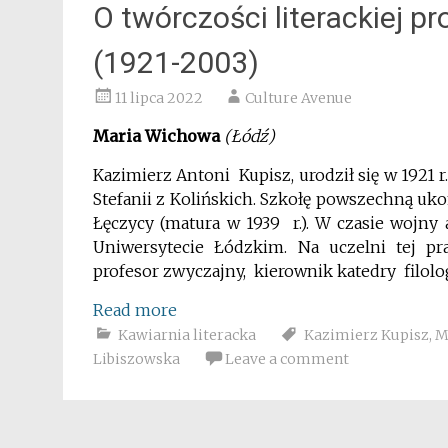
O twórczości literackiej p
(1921-2003)
11 lipca 2022
Culture Avenue
Maria Wichowa
(Łódź)
Kazimierz Antoni Kupisz, urodził się w 1921 r
Stefanii z Kolińskich. Szkołę powszechną uk
Łęczycy (matura w 1939 r.). W czasie wojny
Uniwersytecie Łódzkim. Na uczelni tej prac
profesor zwyczajny, kierownik katedry filolo
Read more
Kawiarnia literacka
Kazimierz Kupisz
,
M
Libiszowska
Leave a comment