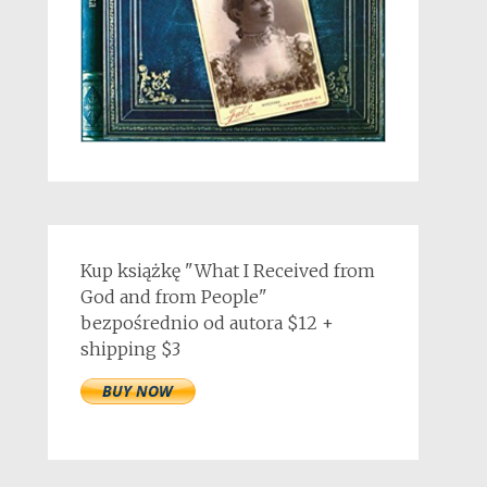
Kup książkę "What I Received from
God and from People"
bezpośrednio od autora $12 +
shipping $3