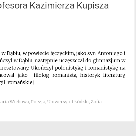
rofesora Kazimierza Kupisza
. w Dąbiu, w powiecie łęczyckim, jako syn Antoniego i
ończył w Dąbiu, następnie uczęszczał do gimnazjum w
 aresztowany. Ukończył polonistykę i romanistykę na
ował jako filolog romanista, historyk literatury,
gii romańskiej.
aria Wichowa
,
Poezja
,
Uniwersytet Łódzki
,
Zofia