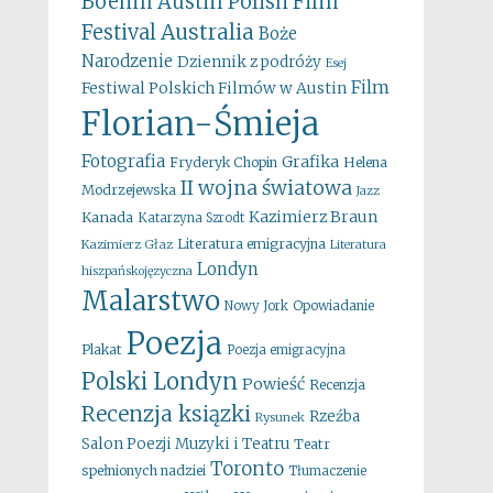
Boehm
Austin Polish Film
Australia
Festival
Boże
Narodzenie
Dziennik z podróży
Esej
Film
Festiwal Polskich Filmów w Austin
Florian-Śmieja
Fotografia
Grafika
Fryderyk Chopin
Helena
II wojna światowa
Modrzejewska
Jazz
Kazimierz Braun
Kanada
Katarzyna Szrodt
Literatura emigracyjna
Kazimierz Głaz
Literatura
Londyn
hiszpańskojęzyczna
Malarstwo
Opowiadanie
Nowy Jork
Poezja
Plakat
Poezja emigracyjna
Polski Londyn
Powieść
Recenzja
Recenzja ksiązki
Rzeźba
Rysunek
Salon Poezji Muzyki i Teatru
Teatr
Toronto
spełnionych nadziei
Tłumaczenie