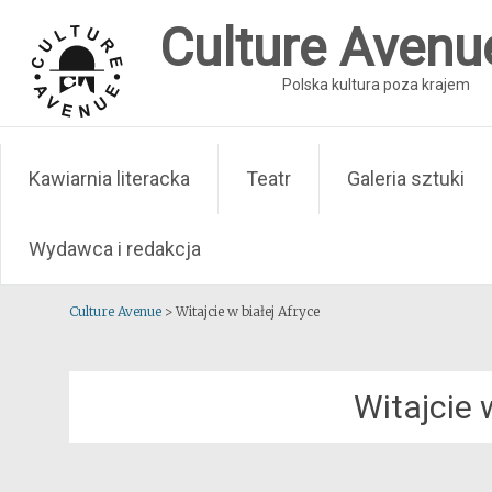
Skip
Culture Avenu
to
content
Polska kultura poza krajem
Kawiarnia literacka
Teatr
Galeria sztuki
Wydawca i redakcja
Culture Avenue
>
Witajcie w białej Afryce
Witajcie 