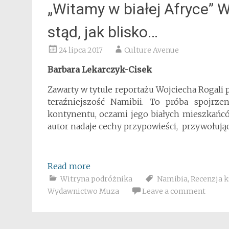
„Witamy w białej Afryce” W
stąd, jak blisko…
24 lipca 2017
Culture Avenue
Barbara Lekarczyk-Cisek
Zawarty w tytule reportażu Wojciecha Rogali p
teraźniejszość Namibii. To próba spojrze
kontynentu, oczami jego białych mieszkańcó
autor nadaje cechy przypowieści, przywołując
Read more
Witryna podróżnika
Namibia
,
Recenzja k
Wydawnictwo Muza
Leave a comment