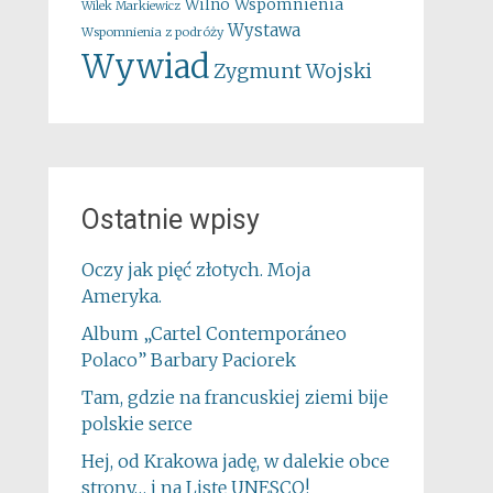
Wspomnienia
Wilno
Wilek Markiewicz
Wystawa
Wspomnienia z podróży
Wywiad
Zygmunt Wojski
Ostatnie wpisy
Oczy jak pięć złotych. Moja
Ameryka.
Album „Cartel Contemporáneo
Polaco” Barbary Paciorek
Tam, gdzie na francuskiej ziemi bije
polskie serce
Hej, od Krakowa jadę, w dalekie obce
strony… i na Listę UNESCO!