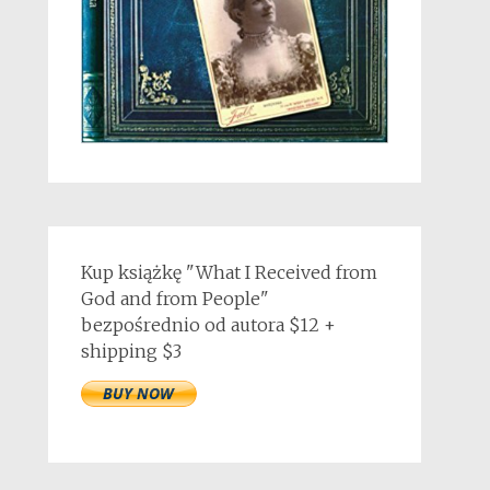
Kup książkę "What I Received from
God and from People"
bezpośrednio od autora $12 +
shipping $3