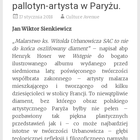
pallotyn-artysta w Paryżu.
17 stycznia 2018
Culture Avenue
Jan Wiktor Sienkiewicz
„Malarstwo ks. Witolda Urbanowicza SAC to nie
do końca oszlifowany diament”
– napisał abp
Henryk Hoser we
Wstępie
do bogato
ilustrowanego albumu wydanego przed
siedmioma laty, poświęconego twórczości
współbrata zakonnego – artysty malarza
mieszkającego i tworzącego od kilku
dziesięcioleci w stolicy Francji
. To niewątpliwie
diament, bez którego obraz polskiego
artystycznego Paryża byłby nie pełen –
pozbawiony tak piękna plastycznych
przedstawień jak i – co może najbardziej
istotne w twórczości Urbanowicza – głębi
teologicznej refleksji i filozoficznego namysłu