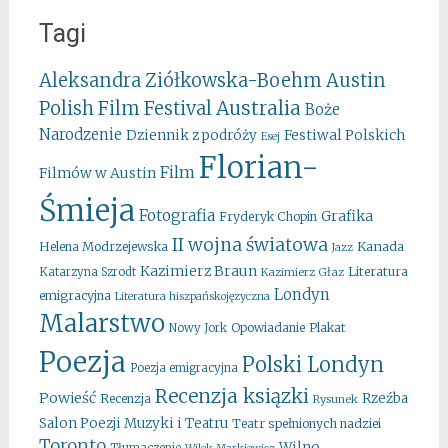
Tagi
Aleksandra Ziółkowska-Boehm
Austin
Australia
Polish Film Festival
Boże
Narodzenie
Festiwal Polskich
Dziennik z podróży
Esej
Florian-
Film
Filmów w Austin
Śmieja
Fotografia
Grafika
Fryderyk Chopin
II wojna światowa
Kanada
Helena Modrzejewska
Jazz
Kazimierz Braun
Literatura
Katarzyna Szrodt
Kazimierz Głaz
Londyn
emigracyjna
Literatura hiszpańskojęzyczna
Malarstwo
Opowiadanie
Plakat
Nowy Jork
Poezja
Polski Londyn
Poezja emigracyjna
Recenzja ksiązki
Powieść
Rzeźba
Recenzja
Rysunek
Salon Poezji Muzyki i Teatru
Teatr spełnionych nadziei
Toronto
Wilno
Tłumaczenie