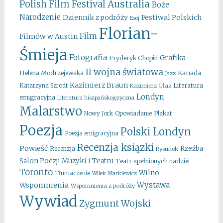
Australia
Polish Film Festival
Boże
Narodzenie
Festiwal Polskich
Dziennik z podróży
Esej
Florian-
Film
Filmów w Austin
Śmieja
Fotografia
Grafika
Fryderyk Chopin
II wojna światowa
Kanada
Helena Modrzejewska
Jazz
Kazimierz Braun
Literatura
Katarzyna Szrodt
Kazimierz Głaz
Londyn
emigracyjna
Literatura hiszpańskojęzyczna
Malarstwo
Opowiadanie
Plakat
Nowy Jork
Poezja
Polski Londyn
Poezja emigracyjna
Recenzja ksiązki
Powieść
Rzeźba
Recenzja
Rysunek
Salon Poezji Muzyki i Teatru
Teatr spełnionych nadziei
Toronto
Wilno
Tłumaczenie
Wilek Markiewicz
Wystawa
Wspomnienia
Wspomnienia z podróży
Wywiad
Zygmunt Wojski