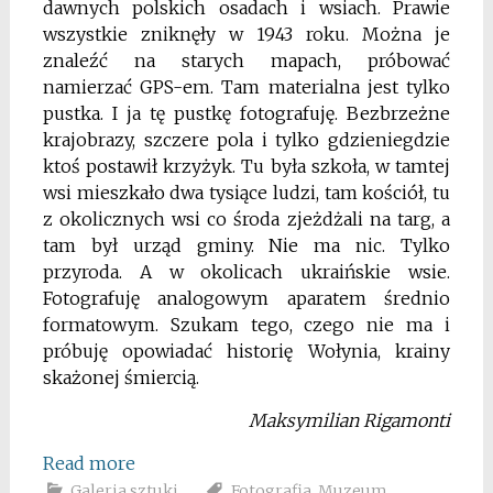
dawnych polskich osadach i wsiach. Prawie
wszystkie zniknęły w 1943 roku. Można je
znaleźć na starych mapach, próbować
namierzać GPS-em. Tam materialna jest tylko
pustka. I ja tę pustkę fotografuję. Bezbrzeżne
krajobrazy, szczere pola i tylko gdzieniegdzie
ktoś postawił krzyżyk. Tu była szkoła, w tamtej
wsi mieszkało dwa tysiące ludzi, tam kościół, tu
z okolicznych wsi co środa zjeżdżali na targ, a
tam był urząd gminy. Nie ma nic. Tylko
przyroda. A w okolicach ukraińskie wsie.
Fotografuję analogowym aparatem średnio
formatowym. Szukam tego, czego nie ma i
próbuję opowiadać historię Wołynia, krainy
skażonej śmiercią.
Maksymilian Rigamonti
Read more
Galeria sztuki
Fotografia
,
Muzeum