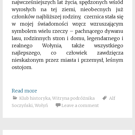
najwcześniejszych lat życia, spędzonych wśród
wyrosłych na tej ziemi, nieobecnych już
członków najbliższej rodziny, czernica stała się
w mojej świadomości wręcz wzruszającym
symbolem wielu rzeczy – pachnącego dywanu
lasu, rodzinnych stron i domu, legendarnego i
realnego Wołynia, także wszystkiego
najlepszego, co człowiek zawdzięcza
nieskażonym przez miasta i przemysł, leśnym
ostojom.
Read more
Klub historyka
,
Witryna podróżnika
Alf
Soczyński
,
Wołyń
Leave a comment