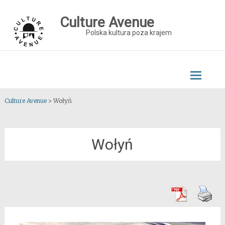
Skip
to
Culture Avenue
content
Polska kultura poza krajem
Culture Avenue
>
Wołyń
Wołyń