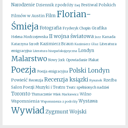
Narodzenie
Festiwal Polskich
Dziennik z podróży
Esej
Florian-
Film
Filmów w Austin
Śmieja
Fotografia
Grafika
Fryderyk Chopin
II wojna światowa
Kanada
Helena Modrzejewska
Jazz
Kazimierz Braun
Literatura
Katarzyna Szrodt
Kazimierz Głaz
Londyn
emigracyjna
Literatura hiszpańskojęzyczna
Malarstwo
Opowiadanie
Plakat
Nowy Jork
Poezja
Polski Londyn
Poezja emigracyjna
Recenzja ksiązki
Powieść
Rzeźba
Recenzja
Rysunek
Salon Poezji Muzyki i Teatru
Teatr spełnionych nadziei
Toronto
Wilno
Tłumaczenie
Wilek Markiewicz
Wystawa
Wspomnienia
Wspomnienia z podróży
Wywiad
Zygmunt Wojski