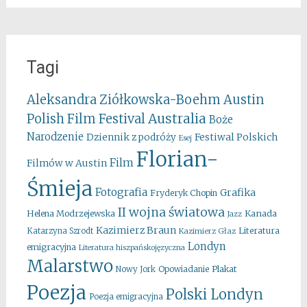
Tagi
Aleksandra Ziółkowska-Boehm
Austin
Australia
Polish Film Festival
Boże
Narodzenie
Festiwal Polskich
Dziennik z podróży
Esej
Florian-
Film
Filmów w Austin
Śmieja
Fotografia
Grafika
Fryderyk Chopin
II wojna światowa
Kanada
Helena Modrzejewska
Jazz
Kazimierz Braun
Literatura
Katarzyna Szrodt
Kazimierz Głaz
Londyn
emigracyjna
Literatura hiszpańskojęzyczna
Malarstwo
Opowiadanie
Plakat
Nowy Jork
Poezja
Polski Londyn
Poezja emigracyjna