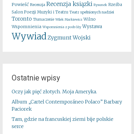
Recenzja ksiązki
Powieść
Rzeźba
Recenzja
Rysunek
Salon Poezji Muzyki i Teatru
Teatr spełnionych nadziei
Toronto
Wilno
Tłumaczenie
Wilek Markiewicz
Wystawa
Wspomnienia
Wspomnienia z podróży
Wywiad
Zygmunt Wojski
Ostatnie wpisy
Oczy jak pięć złotych. Moja Ameryka.
Album „Cartel Contemporáneo Polaco” Barbary
Paciorek
Tam, gdzie na francuskiej ziemi bije polskie
serce