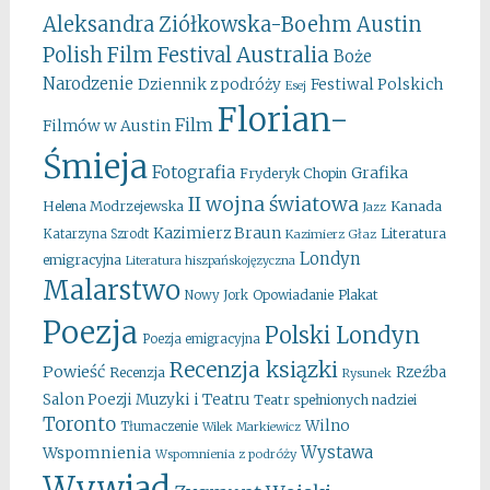
Aleksandra Ziółkowska-Boehm
Austin
Australia
Polish Film Festival
Boże
Narodzenie
Festiwal Polskich
Dziennik z podróży
Esej
Florian-
Film
Filmów w Austin
Śmieja
Fotografia
Grafika
Fryderyk Chopin
II wojna światowa
Kanada
Helena Modrzejewska
Jazz
Kazimierz Braun
Literatura
Katarzyna Szrodt
Kazimierz Głaz
Londyn
emigracyjna
Literatura hiszpańskojęzyczna
Malarstwo
Opowiadanie
Plakat
Nowy Jork
Poezja
Polski Londyn
Poezja emigracyjna
Recenzja ksiązki
Powieść
Rzeźba
Recenzja
Rysunek
Salon Poezji Muzyki i Teatru
Teatr spełnionych nadziei
Toronto
Wilno
Tłumaczenie
Wilek Markiewicz
Wystawa
Wspomnienia
Wspomnienia z podróży
Wywiad