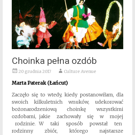
Choinka pełna ozdób
20 grudnia 2017
Culture Avenue
Marta Paterak
(Łańcut)
Zaczęło się to wtedy, kiedy postanowiłam, dla
swoich kilkuletnich wnuków, udekorować
bożonarodze­niową choinkę wszystkimi
ozdobami, jakie zachowały się w mojej
rodzinie. W taki sposób powstał ten
rodzinny zbiór, którego najstarsze