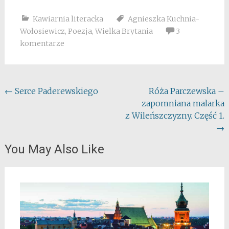
Kawiarnia literacka
Agnieszka Kuchnia-
Wołosiewicz
,
Poezja
,
Wielka Brytania
3
komentarze
Post
←
Serce Paderewskiego
Róża Parczewska –
zapomniana malarka
navigation
z Wileńszczyzny. Część 1.
→
You May Also Like