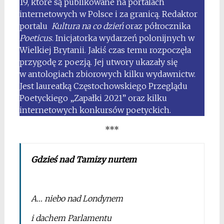
19, które są publikowane na portalach
internetowych w Polsce i za granicą. Redaktor
portalu
Kultura na co dzień
oraz półrocznika
Poeticus
. Inicjatorka wydarzeń polonijnych w
Wielkiej Brytanii. Jakiś czas temu rozpoczęła
przygodę z poezją. Jej utwory ukazały się
w antologiach zbiorowych kilku wydawnictw.
Jest laureatką Częstochowskiego Przeglądu
Poetyckiego „Zapałki 2021” oraz kilku
internetowych konkursów poetyckich.
***
Gdzieś nad Tamizy nurtem
*
A… niebo nad Londynem
i dachem Parlamentu