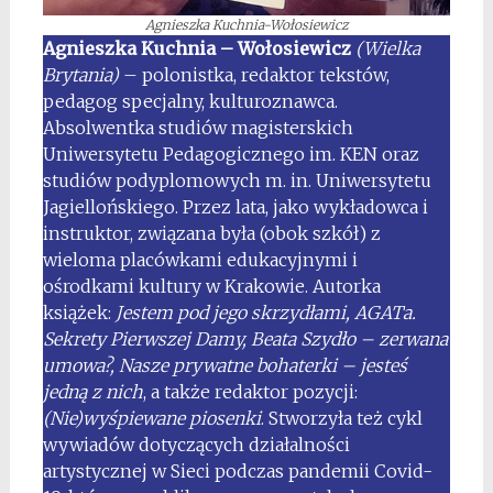
Agnieszka Kuchnia-Wołosiewicz
Agnieszka Kuchnia – Wołosiewicz
(Wielka
Brytania)
– polonistka, redaktor tekstów,
pedagog specjalny, kulturoznawca.
Absolwentka studiów magisterskich
Uniwersytetu Pedagogicznego im. KEN oraz
studiów podyplomowych m. in. Uniwersytetu
Jagiellońskiego. Przez lata, jako wykładowca i
instruktor, związana była (obok szkół) z
wieloma placówkami edukacyjnymi i
ośrodkami kultury w Krakowie. Autorka
książek:
Jestem pod jego skrzydłami, AGATa.
Sekrety Pierwszej Damy, Beata Szydło – zerwana
umowa?, Nasze prywatne bohaterki – jesteś
jedną z nich
, a także redaktor pozycji:
(Nie)wyśpiewane piosenki
. Stworzyła też cykl
wywiadów dotyczących działalności
artystycznej w Sieci podczas pandemii Covid-