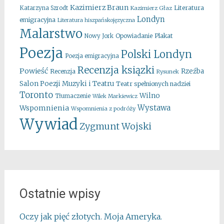
Kazimierz Braun
Literatura
Katarzyna Szrodt
Kazimierz Głaz
Londyn
emigracyjna
Literatura hiszpańskojęzyczna
Malarstwo
Opowiadanie
Plakat
Nowy Jork
Poezja
Polski Londyn
Poezja emigracyjna
Recenzja ksiązki
Powieść
Rzeźba
Recenzja
Rysunek
Salon Poezji Muzyki i Teatru
Teatr spełnionych nadziei
Toronto
Wilno
Tłumaczenie
Wilek Markiewicz
Wystawa
Wspomnienia
Wspomnienia z podróży
Wywiad
Zygmunt Wojski
Ostatnie wpisy
Oczy jak pięć złotych. Moja Ameryka.