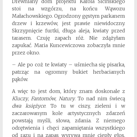
Drewniany dom projektu Karola Sicińskiego
stoi na wzgórzu, na końcu Wąwozu
Małachowskiego. Ogrodzony gęstym parkanem
drzew i krzewów, jest prawie niewidoczny.
Skrzypnięcie furtki, długa aleja, kwiaty przed
tarasem. Czuję zapach róż. Nie zdążyłam
zapukać. Maria Kuncewiczowa zobaczyła mnie
przez okno.
– Ale po coż te kwiaty – uśmiecha się pisarka,
patrząc na ogromny bukiet herbacianych
pąków.
A więc to jest dom, który znam doskonale z
Kluczy
,
Fantomów
,
Natury
. To nad nim świecą
dwa księżyce
. To tu w ciszy, zieleni i w
zaczarowanym kole artystycznych zdarzeń
powstają myśli, słowa, zdania. Z niemego
odrętwienia i chęci zapamiętania wszystkiego
od razu i na zapas wyrywa mnie ciepły głos.