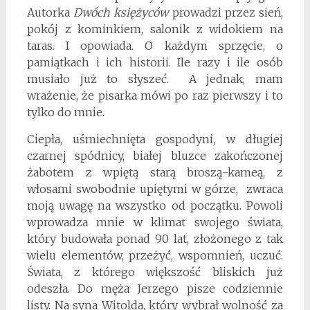
Autorka
Dwóch księżyców
prowadzi przez sień,
pokój z kominkiem, salonik z widokiem na
taras. I opowiada. O każdym sprzęcie, o
pamiątkach i ich historii. Ile razy i ile osób
musiało już to słyszeć. A jednak, mam
wrażenie, że pisarka mówi po raz pierwszy i to
tylko do mnie.
Ciepła, uśmiechnięta gospodyni, w długiej
czarnej spódnicy, białej bluzce zakończonej
żabotem z wpiętą starą broszą-kameą, z
włosami swobodnie upiętymi w górze, zwraca
moją uwagę na wszystko od początku. Powoli
wprowadza mnie w klimat swojego świata,
który budowała ponad 90 lat, złożonego z tak
wielu elementów, przeżyć, wspomnień, uczuć.
Świata, z którego większość bliskich już
odeszła. Do męża Jerzego pisze codziennie
listy. Na syna Witolda, który wybrał wolność za