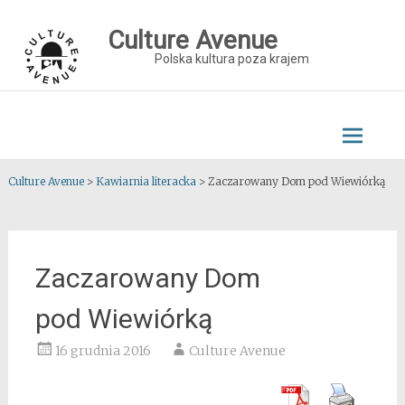
Skip
to
Culture Avenue
content
Polska kultura poza krajem
Culture Avenue
>
Kawiarnia literacka
>
Zaczarowany Dom pod Wiewiórką
Zaczarowany Dom
pod Wiewiórką
16 grudnia 2016
Culture Avenue