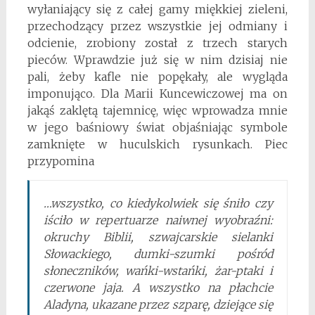
wyłaniający się z całej gamy miękkiej zieleni,
przechodzący przez wszystkie jej odmiany i
odcienie, zrobiony został z trzech starych
pieców. Wprawdzie już się w nim dzisiaj nie
pali, żeby kafle nie popękały, ale wygląda
imponująco. Dla Marii Kuncewiczowej ma on
jakąś zaklętą tajemnicę, więc wprowadza mnie
w jego baśniowy świat objaśniając symbole
zamknięte w huculskich rysunkach. Piec
przypomina
…wszystko, co kiedykolwiek się śniło czy
iściło w repertuarze naiwnej wyobraźni:
okruchy Biblii, szwajcarskie sielanki
Słowackiego, dumki-szumki pośród
słoneczników, wańki-wstańki, żar-ptaki i
czerwone jaja. A wszystko na płachcie
Aladyna, ukazane przez szparę, dziejące się