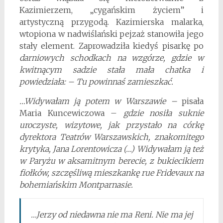
Kazimierzem, „cygańskim życiem” i
artystyczną przygodą. Kazimierska malarka,
wtopiona w nadwiślański pejzaż stanowiła jego
stały element. Zaprowadziła kiedyś pisarkę po
darniowych schodkach na wzgórze, gdzie w
kwitnącym sadzie stała mała chatka
i
powiedziała: – Tu powinnaś zamieszkać.
…Widywałam ją potem w Warszawie –
pisała
Maria Kuncewiczowa –
gdzie nosiła suknie
uroczyste, wizytowe, jak przystało na córkę
dyrektora Teatrów Warszawskich, znakomitego
krytyka, Jana Lorentowicza (…) Widywałam ją też
w Paryżu w aksamitnym berecie, z bukiecikiem
fiołków, szczęśliwą mieszkankę rue Fridevaux na
bohemiańskim Montparnasie.
…Jerzy od niedawna nie ma Reni. Nie ma jej