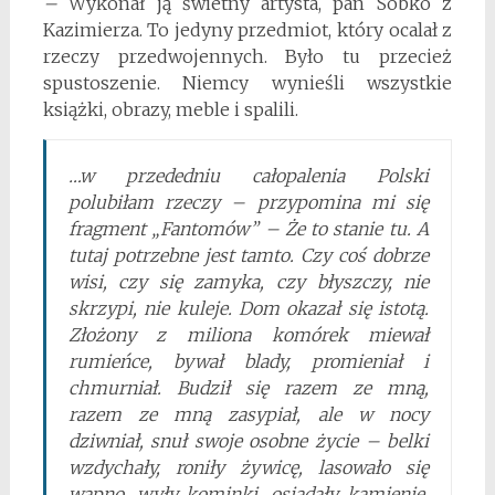
–
Wykonał ją świetny artysta, pan Sobko z
Kazimierza. To jedyny przedmiot, który ocalał z
rzeczy przedwojennych. Było tu przecież
spustoszenie. Niemcy wynieśli wszystkie
książki, obrazy, meble i spalili.
…w przededniu całopalenia Polski
polubiłam rzeczy – przypomina mi się
fragment „Fantomów” – Że to stanie tu. A
tutaj potrzebne jest tamto. Czy coś dobrze
wisi, czy się zamyka, czy błyszczy, nie
skrzypi, nie kuleje. Dom okazał się istotą.
Złożony z miliona komórek miewał
rumieńce, bywał blady, promieniał i
chmurniał. Budził się razem ze mną,
razem ze mną zasypiał, ale w nocy
dziwniał, snuł swoje osobne życie – belki
wzdychały, roniły żywicę, lasowało się
wapno, wyły kominki, osiadały kamienie,