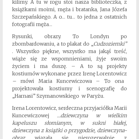
kilimy. A tu w rogu stoi nasza biblioteczka, z
książkami moimi, męża i bratanka, Jana Józefa
Szczepańskiego. A o… tu… to jedna z ostatnich
fotografii męża…
Rysunki, obrazy. To Londyn po
zbombardowaniu, a to plakat do „
Cudzoziemki”
. Wszystko piękne, wszystko ma jakąś treść,
wiąże się ze wspomnieniami, żyje swoim
życiem i ma duszę. – A to są projekty
kostiumów wykonane przez Irenę Lorentowicz
–
mówi Maria Kuncewiczowa – To ona
projektowała kostiumy i scenografię do
„Harnasi” Szymanowskiego w Paryżu.
Irena Lorentowicz, serdeczna przyjaciółka Marii
Kuncewiczowej
…dziewczyna w wielkim
kapeluszu słomianym, w sukni białej,
dziewczyna z książki o przygodzie, dziewczyna-
obraz
wiązała się nierozerwalnie z