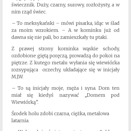
świecznik. Duży, czarny, surowy, rozłożysty, a w
nim rząd świec.
–
To meksykański – mówi pisarka, idąc w ślad
za moim wzrokiem. – A w kominku już od
dawna się nie pali, bo zamieszkały tu ptaki.
Z prawej strony kominka wąskie schody,
ozdobione giętą poręczą, prowadzą do pokoi na
piętrze. Z kutego metalu wyłania się wiewiórka
rozsypująca orzechy, układające się w inicjały
M.J.W.
–
To są inicjały moje, męża i syna. Dom ten
miał się kiedyś nazywać „Domem pod
Wiewiórką”.
Środek holu zdobi czarna, ciężka, metalowa
latarnia.