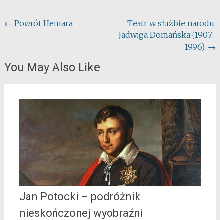
Post
←
Powrót Hemara
Teatr w służbie narodu.
Jadwiga Domańska (1907-
navigation
1996).
→
You May Also Like
Jan Potocki – podróżnik
nieskończonej wyobraźni