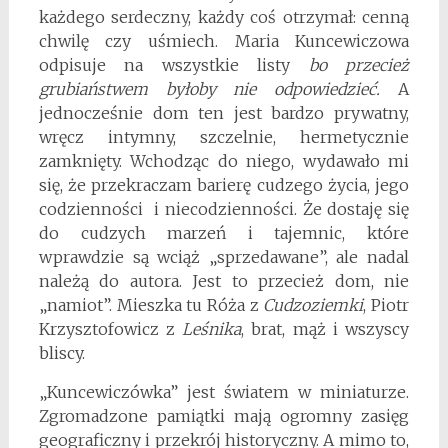
każdego serdeczny, każdy coś otrzymał: cenną
chwilę czy uśmiech. Maria Kuncewiczowa
odpisuje na wszystkie listy
bo przecież
grubiaństwem byłoby nie odpowiedzieć.
A
jednocześnie dom ten jest bardzo prywatny,
wręcz intymny, szczelnie, hermetycznie
zamknięty. Wchodząc do niego, wydawało mi
się, że przekraczam barierę cudzego życia, jego
codzienności i niecodzienności. Że dostaję się
do cudzych marzeń i tajemnic, które
wprawdzie są wciąż „sprzedawane”, ale nadal
należą do autora. Jest to przecież dom, nie
„namiot”. Mieszka tu Róża z
Cudzoziemki
, Piotr
Krzysztofowicz z
Leśnika
, brat, mąż i wszyscy
bliscy.
„Kuncewiczówka” jest światem w miniaturze.
Zgromadzone pamiątki mają ogromny zasięg
geograficzny i przekrój historyczny. A mimo to,