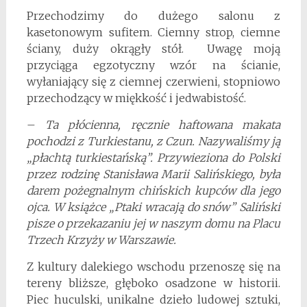
Przechodzimy do dużego salonu z
kasetonowym sufitem. Ciemny strop, ciemne
ściany, duży okrągły stół. Uwagę moją
przyciąga egzotyczny wzór na ścianie,
wyłaniający się z ciemnej czerwieni, stopniowo
przechodzący w miękkość i jedwabistość.
–
Ta płócienna, ręcznie haftowana makata
pochodzi z Turkiestanu, z Czun. Nazywaliśmy ją
„płachtą turkiestańską”. Przywieziona do Polski
przez rodzinę Stanisława Marii Salińskiego, była
darem pożegnalnym chińskich kupców dla jego
ojca. W książce „Ptaki wracają do snów” Saliński
pisze o przekazaniu jej w naszym domu na Placu
Trzech Krzyży w Warszawie.
Z kultury dalekiego wschodu przenoszę się na
tereny bliższe, głęboko osadzone w historii.
Piec huculski, unikalne dzieło ludowej sztuki,