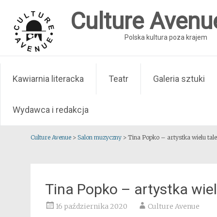
Skip
Culture Avenu
to
content
Polska kultura poza krajem
Kawiarnia literacka
Teatr
Galeria sztuki
Wydawca i redakcja
Culture Avenue
>
Salon muzyczny
>
Tina Popko – artystka wielu tale
Tina Popko – artystka wiel
16 października 2020
Culture Avenue