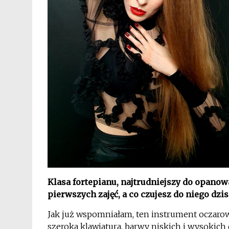
Klasa fortepianu, najtrudniejszy do opanow
pierwszych zajęć, a co czujesz do niego dzis
Jak już wspomniałam, ten instrument oczarow
szeroka klawiatura, barwy niskich i wysokic