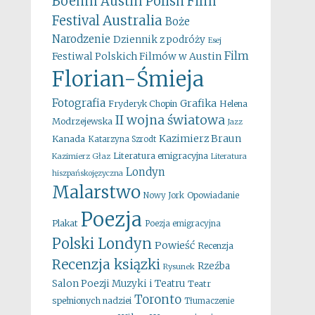
Boehm
Austin Polish Film
Australia
Festival
Boże
Narodzenie
Dziennik z podróży
Esej
Film
Festiwal Polskich Filmów w Austin
Florian-Śmieja
Fotografia
Grafika
Fryderyk Chopin
Helena
II wojna światowa
Modrzejewska
Jazz
Kazimierz Braun
Kanada
Katarzyna Szrodt
Literatura emigracyjna
Kazimierz Głaz
Literatura
Londyn
hiszpańskojęzyczna
Malarstwo
Opowiadanie
Nowy Jork
Poezja
Plakat
Poezja emigracyjna
Polski Londyn
Powieść
Recenzja
Recenzja ksiązki
Rzeźba
Rysunek
Salon Poezji Muzyki i Teatru
Teatr
Toronto
spełnionych nadziei
Tłumaczenie