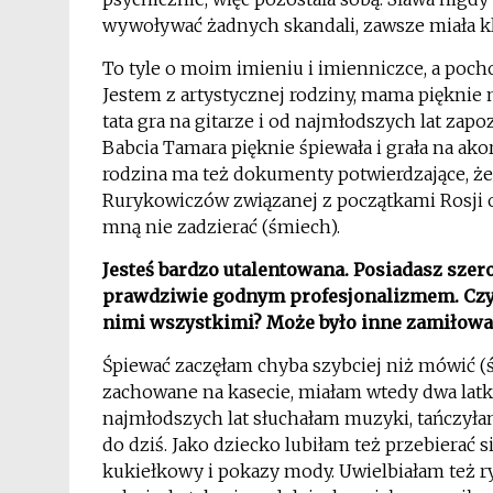
wywoływać żadnych skandali, zawsze miała kl
To tyle o moim imieniu i imienniczce, a poch
Jestem z artystycznej rodziny, mama pięknie m
tata gra na gitarze i od najmłodszych lat zapo
Babcia Tamara pięknie śpiewała i grała na ak
rodzina ma też dokumenty potwierdzające, że
Rurykowiczów związanej z początkami Rosji 
mną nie zadzierać (śmiech).
Jesteś bardzo utalentowana. Posiadasz szer
prawdziwie godnym profesjonalizmem. Czy z
nimi wszystkimi? Może było inne zamiłowa
Śpiewać zaczęłam chyba szybciej niż mówić (
zachowane na kasecie, miałam wtedy dwa latka
najmłodszych lat słuchałam muzyki, tańczyłam
do dziś. Jako dziecko lubiłam też przebierać s
kukiełkowy i pokazy mody. Uwielbiałam też r