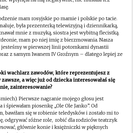
asę.
odzenie mam rosyjskie po mamie i polskie po tacie.
aluje, była prezenterką telewizyjną i dziennikarką,
znawał mnie z muzyką, siostra jest wybitną flecistką.
ordeonie, mam po niej imię z bierzmowania. Nasza
 jesteśmy w pierwszej linii potomkami dynastii
oraz z samym Iwanem IV Groźnym – dlatego lepiej ze
oki wachlarz zawodów, które reprezentujesz z
awsze, a więc już od dziecka interesowałaś się
nie, zainteresowanie?
śmiech). Pierwsze nagranie mojego głosu jest
 i śpiewałam piosenkę „Ole Ole Janko”. Od
, bawiłam się w robienie teledysków i zostało mi to
ię, odgrywać różne role, robić dla rodziców teatrzyk
ysować, głównie konie i księżniczki w pięknych