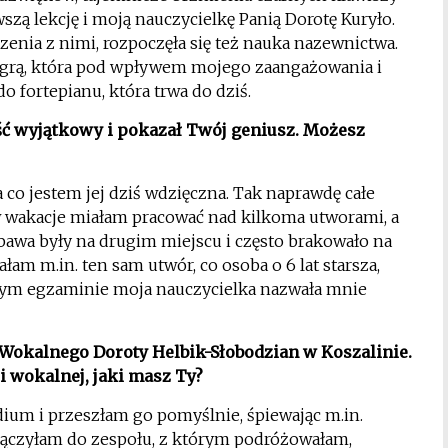
ą lekcję i moją nauczycielkę Panią Dorotę Kuryło.
enia z nimi, rozpoczęła się też nauka nazewnictwa.
z grą, która pod wpływem mojego zaangażowania i
do fortepianu, która trwa do dziś.
ść wyjątkowy i pokazał Twój geniusz. Możesz
 co jestem jej dziś wdzięczna. Tak naprawdę całe
w wakacje miałam pracować nad kilkoma utworami, a
bawa były na drugim miejscu i często brakowało na
m m.in. ten sam utwór, co osoba o 6 lat starsza,
tym egzaminie moja nauczycielka nazwała mnie
m Wokalnego Doroty Helbik-Słobodzian w Koszalinie.
i wokalnej, jaki masz Ty?
ium i przeszłam go pomyślnie, śpiewając m.in.
ołączyłam do zespołu, z którym podróżowałam,