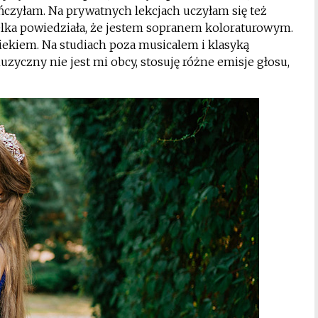
czyłam. Na prywatnych lekcjach uczyłam się też
elka powiedziała, że jestem sopranem koloraturowym.
iekiem. Na studiach poza musicalem i klasyką
zyczny nie jest mi obcy, stosuję różne emisje głosu,