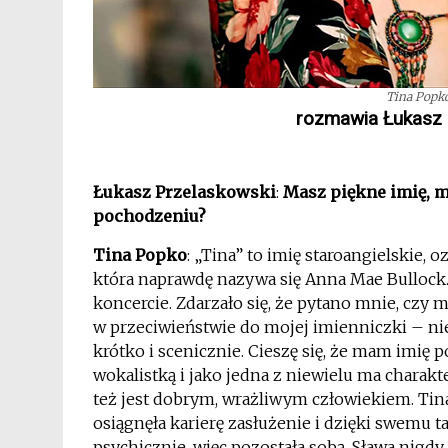
Tina Popko
rozmawia Łukasz 
Łukasz Przelaskowski
:
Masz piękne imię, m
pochodzeniu?
Tina Popko
: „Tina” to imię staroangielskie, 
która naprawdę nazywa się Anna Mae Bullock. M
koncercie. Zdarzało się, że pytano mnie, czy 
w przeciwieństwie do mojej imienniczki – nie
krótko i scenicznie. Cieszę się, że mam imię p
wokalistką i jako jedna z niewielu ma charakt
też jest dobrym, wrażliwym człowiekiem. Tina
osiągnęła karierę zasłużenie i dzięki swemu ta
psychicznie, więc pozostała sobą. Sława nigdy