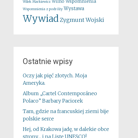
Wspomnienia
Wilno
Wilek Markiewicz
Wystawa
Wspomnienia z podróży
Wywiad
Zygmunt Wojski
Ostatnie wpisy
Oczy jak pięć złotych. Moja
Ameryka.
Album „Cartel Contemporáneo
Polaco” Barbary Paciorek
Tam, gdzie na francuskiej ziemi bije
polskie serce
Hej, od Krakowa jadę, w dalekie obce
strony… i na Listę UNESCO!