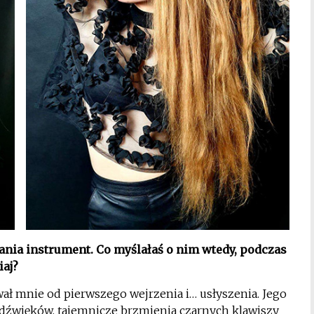
ania instrument. Co myślałaś o nim wtedy, podczas
iaj?
ał mnie od pierwszego wejrzenia i… usłyszenia. Jego
h dźwięków, tajemnicze brzmienia czarnych klawiszy