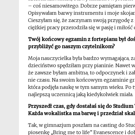
– coś niesamowitego. Dobrze pamiętam pierwsz
Opisywałam barwy instrumentu i moje skojarz
Cieszyłam się, że zaczynam swoją przygodę 
ciężkiej pracy przerodziła się w pasję i miłość 
Twój końcowy egzamin z fortepianu był do
przybliżyć go naszym czytelnikom?
Moja nauczycielka była bardzo wymagająca, za
dzieciństwo spędziłam przy pianinie. Nawet 
że zawsze byłam ambitna, to odpoczynek i za
nie czasu. Na swoim końcowym egzaminie grała
która podjęła naukę w tym samym wieku. Po 
najlepszą uczennicą jaką kiedykolwiek miała.
Przyszedł czas, gdy dostałaś się do Studiu
Każda wokalistka ma barwę i przedział skal
Tak, w gimnazjum poszłam na casting do Stud
piosenkę „Bring me to life” Evanescence i d