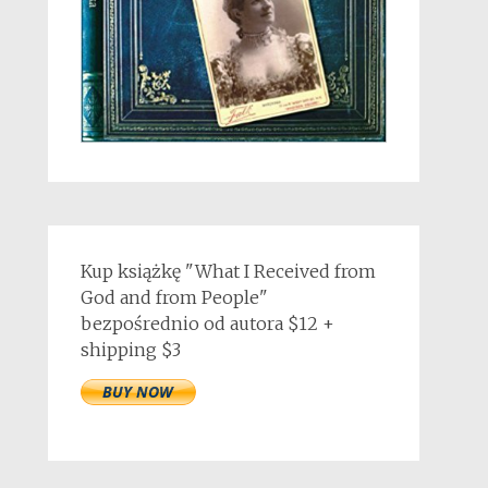
Kup książkę "What I Received from
God and from People"
bezpośrednio od autora $12 +
shipping $3