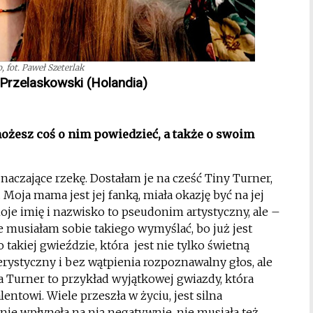
, fot. Paweł Szeterlak
Przelaskowski (Holandia)
ożesz coś o nim powiedzieć, a także o swoim
oznaczające rzekę. Dostałam je na cześć Tiny Turner,
oja mama jest jej fanką, miała okazję być na jej
moje imię i nazwisko to pseudonim artystyczny, ale –
 musiałam sobie takiego wymyślać, bo już jest
o takiej gwieździe, która jest nie tylko świetną
erystyczny i bez wątpienia rozpoznawalny głos, ale
 Turner to przykład wyjątkowej gwiazdy, która
lentowi. Wiele przeszła w życiu, jest silna
 nie wpłynęła na nią negatywnie, nie musiała też