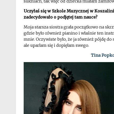
sukniach, tak więc od dziecka miałam zamiłow
Uczyłaś się w Szkole Muzycznej w Koszalini
zadecydowało o podjętej tam nauce?
Moja starsza siostra grała początkowo na skrzy
gdzie było również pianino i właśnie ten in
mnie. Oczywiste było, że ja również pójdę do
ale uparłam się i dopięłam swego.
Tina Popko