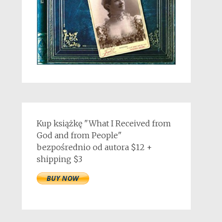
Kup książkę "What I Received from
God and from People"
bezpośrednio od autora $12 +
shipping $3