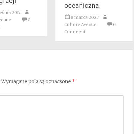
gracji
oceaniczna.
eśnia 2017
8 marca 2023
venue
0
Culture Avenue
0
t
Comment
Wymagane pola są oznaczone
*