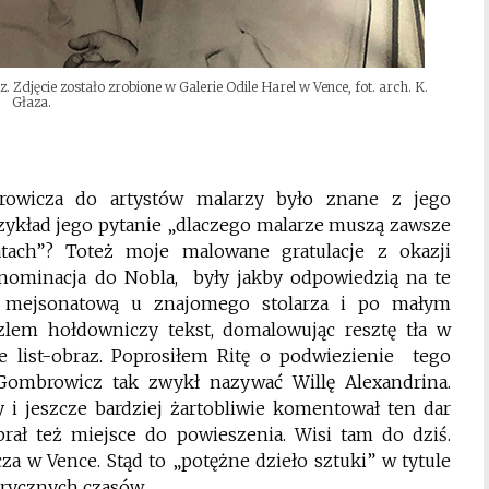
 Zdjęcie zostało zrobione w Galerie Odile Harel w Vence, fot. arch. K.
Głaza.
browicza do artystów malarzy było znane z jego
zykład jego pytanie „dlaczego malarze muszą zawsze
tach”? Toteż moje malowane gratulacje z okazji
nominacja do Nobla, były jakby odpowiedzią na te
ę mejsonatową u znajomego stolarza i po małym
lem hołdowniczy tekst, domalowując resztę tła w
e list-obraz. Poprosiłem Ritę o podwiezienie tego
Gombrowicz tak zwykł nazywać Willę Alexandrina.
 i jeszcze bardziej żartobliwie komentował ten dar
ał też miejsce do powieszenia. Wisi tam do dziś.
 w Vence. Stąd to „potężne dzieło sztuki” w tytule
orycznych czasów.