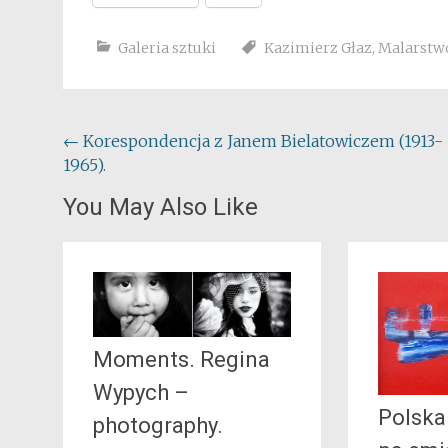
Galeria sztuki
Kazimierz Głaz
,
Malarstw
Post
←
Korespondencja z Janem Bielatowiczem (1913-
1965).
navigation
You May Also Like
Moments. Regina
Wypych –
Polska
photography.