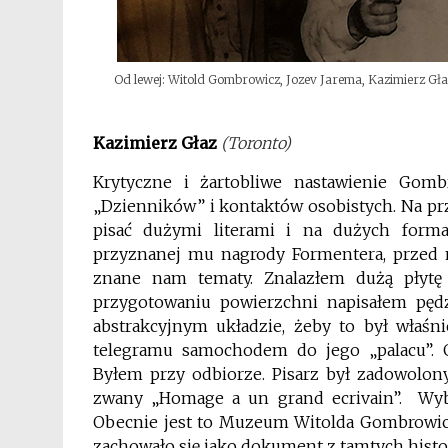
Od lewej: Witold Gombrowicz, Jozev Jarema, Kazimierz Głaz.
Kazimierz Głaz
(Toronto)
Krytyczne i żartobliwe nastawienie Gom
„Dzienników” i kontaktów osobistych. Na pr
pisać dużymi literami i na dużych forma
przyznanej mu nagrody Formentera, przed 
znane nam tematy. Znalazłem dużą płyt
przygotowaniu powierzchni napisałem pędz
abstrakcyjnym układzie, żeby to był właśni
telegramu samochodem do jego „palacu”. 
Byłem przy odbiorze. Pisarz był zadowolony
zwany „Homage a un grand ecrivain”. Wybr
Obecnie jest to Muzeum Witolda Gombrowicza
zachowało się jako dokument z tamtych hist