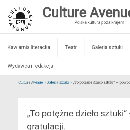
Skip
Culture Avenu
to
content
Polska kultura poza krajem
Kawiarnia literacka
Teatr
Galeria sztuki
Wydawca i redakcja
Culture Avenue
>
Galeria sztuki
>
„To potężne dzieło sztuki” – powó
„To potężne dzieło sztuk
gratulacji.