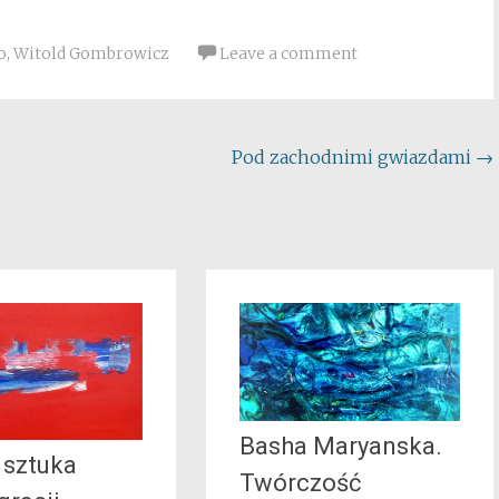
o
,
Witold Gombrowicz
Leave a comment
Pod zachodnimi gwiazdami
→
Basha Maryanska.
 sztuka
Twórczość