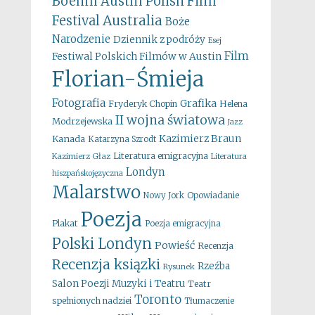
Boehm
Austin Polish Film
Australia
Festival
Boże
Narodzenie
Dziennik z podróży
Esej
Film
Festiwal Polskich Filmów w Austin
Florian-Śmieja
Fotografia
Grafika
Fryderyk Chopin
Helena
II wojna światowa
Modrzejewska
Jazz
Kazimierz Braun
Kanada
Katarzyna Szrodt
Literatura emigracyjna
Kazimierz Głaz
Literatura
Londyn
hiszpańskojęzyczna
Malarstwo
Opowiadanie
Nowy Jork
Poezja
Plakat
Poezja emigracyjna
Polski Londyn
Powieść
Recenzja
Recenzja ksiązki
Rzeźba
Rysunek
Salon Poezji Muzyki i Teatru
Teatr
Toronto
spełnionych nadziei
Tłumaczenie