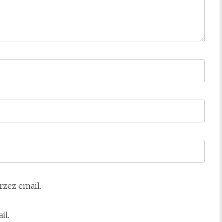
zez email.
il.