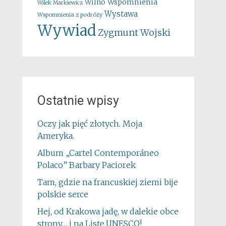
Wspomnienia
Wilno
Wilek Markiewicz
Wystawa
Wspomnienia z podróży
Wywiad
Zygmunt Wojski
Ostatnie wpisy
Oczy jak pięć złotych. Moja
Ameryka.
Album „Cartel Contemporáneo
Polaco” Barbary Paciorek
Tam, gdzie na francuskiej ziemi bije
polskie serce
Hej, od Krakowa jadę, w dalekie obce
strony… i na Listę UNESCO!