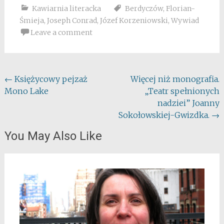
Kawiarnia literacka
Berdyczów
,
Florian-
Śmieja
,
Joseph Conrad
,
Józef Korzeniowski
,
Wywiad
Leave a comment
Post
←
Księżycowy pejzaż
Więcej niż monografia.
Mono Lake
„Teatr spełnionych
navigation
nadziei” Joanny
Sokołowskiej-Gwizdka.
→
You May Also Like