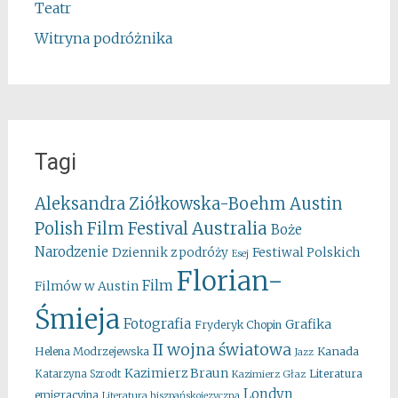
Teatr
Witryna podróżnika
Tagi
Aleksandra Ziółkowska-Boehm
Austin
Australia
Polish Film Festival
Boże
Narodzenie
Festiwal Polskich
Dziennik z podróży
Esej
Florian-
Film
Filmów w Austin
Śmieja
Fotografia
Grafika
Fryderyk Chopin
II wojna światowa
Kanada
Helena Modrzejewska
Jazz
Kazimierz Braun
Literatura
Katarzyna Szrodt
Kazimierz Głaz
Londyn
emigracyjna
Literatura hiszpańskojęzyczna