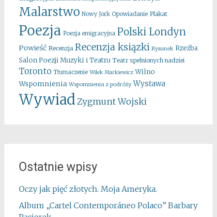
Malarstwo
Opowiadanie
Plakat
Nowy Jork
Poezja
Polski Londyn
Poezja emigracyjna
Recenzja ksiązki
Powieść
Rzeźba
Recenzja
Rysunek
Salon Poezji Muzyki i Teatru
Teatr spełnionych nadziei
Toronto
Wilno
Tłumaczenie
Wilek Markiewicz
Wystawa
Wspomnienia
Wspomnienia z podróży
Wywiad
Zygmunt Wojski
Ostatnie wpisy
Oczy jak pięć złotych. Moja Ameryka.
Album „Cartel Contemporáneo Polaco” Barbary
Paciorek