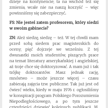
dzieje na kontynencie; ta na wschód też się
zmienia, wcale nie na naszą korzyść – więc
powinniśmy się zabezpieczyć
.
FS: Nie jesteś zatem profesorem, który siedzi
w swoim gabinecie?
ZN:
Ależ siedzę, siedzę – też. W tej chwili mam
przed sobą siedem prac magisterskich do
oceny; pięć dojrzeje we wrześniu. Z tej
dwunastki moich studentów, piszących prace
na temat literatury amerykańskiej i angielskiej,
aż troje chce się doktoryzować. A mam już i tak
trójkę doktorantów. Masz jednak rację,
mnóstwo – może jeszcze więcej – czasu
zabierają zajęcia tzw. publiczne. Tak już jest od
ćwierć wieku, kiedy w maju 1976 r. ogłosiliśmy
w konspiracji program Polskiego Porozumienia
Niepodległościowego, a po tym jeszcze
czterdzieści dziewięć kolejnych publikacji. M.