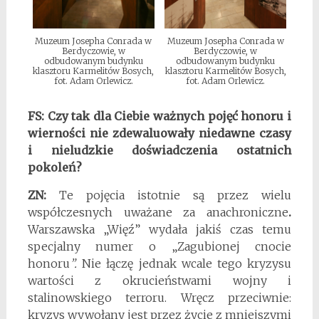
Muzeum Josepha Conrada w
Muzeum Josepha Conrada w
Berdyczowie, w
Berdyczowie, w
odbudowanym budynku
odbudowanym budynku
klasztoru Karmelitów Bosych,
klasztoru Karmelitów Bosych,
fot. Adam Orlewicz.
fot. Adam Orlewicz.
FS: Czy tak dla Ciebie ważnych pojęć honoru i
wierności nie zdewaluowały niedawne czasy
i nieludzkie doświadczenia ostatnich
pokoleń?
ZN:
Te pojęcia istotnie są przez wielu
współczesnych uważane za anachroniczne
.
Warszawska „Więź” wydała jakiś czas temu
specjalny numer o „Zagubionej cnocie
honoru
”
.
Nie łączę jednak wcale tego kryzysu
wartości z okrucieństwami wojny i
stalinowskiego terroru. Wręcz przeciwnie:
kryzys wywołany jest przez życie z mniejszymi