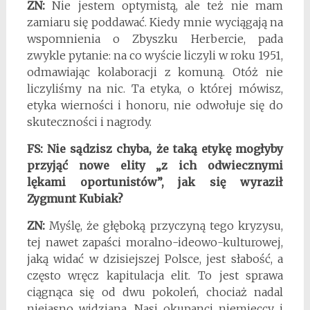
ZN:
Nie jestem optymistą, ale też nie mam
zamiaru się poddawać. Kiedy mnie wyciągają na
wspomnienia o Zbyszku Herbercie, pada
zwykle pytanie: na co wyście liczyli w roku 1951,
odmawiając kolaboracji z komuną. Otóż nie
liczyliśmy na nic. Ta etyka, o której mówisz,
etyka wierności i honoru, nie odwołuje się do
skuteczności i nagrody.
FS: Nie sądzisz chyba, że taką etykę mogłyby
przyjąć nowe elity „z ich odwiecznymi
lękami oportunistów”, jak się wyraził
Zygmunt Kubiak?
ZN:
Myślę, że głęboką przyczyną tego kryzysu,
tej nawet zapaści moralno-ideowo-kulturowej,
jaką widać w dzisiejszej Polsce, jest słabość, a
często wręcz kapitulacja elit. To jest sprawa
ciągnąca się od dwu pokoleń, chociaż nadal
niejasno widziana. Nasi okupanci niemieccy i