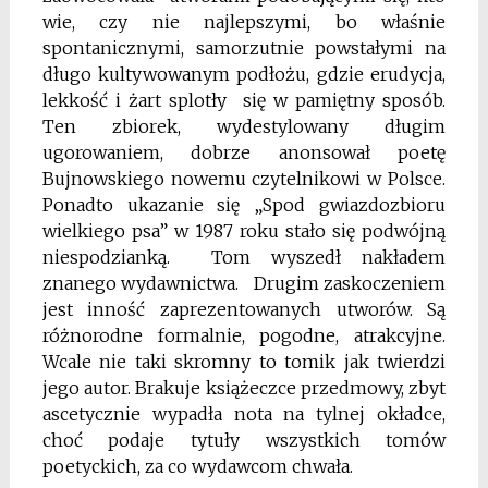
wie, czy nie najlepszymi, bo właśnie
spontanicznymi, samorzutnie powstałymi na
długo kultywowanym podłożu, gdzie erudycja,
lekkość i żart splotły się w pamiętny sposób.
Ten zbiorek, wydestylowany długim
ugorowaniem, dobrze anonsował poetę
Bujnowskiego nowemu czytelnikowi w Polsce.
Ponadto ukazanie się „Spod gwiazdozbioru
wielkiego psa” w 1987 roku stało się podwójną
niespodzianką. Tom wyszedł nakładem
znanego wydawnictwa. Drugim zaskoczeniem
jest inność zaprezentowanych utworów. Są
różnorodne formalnie, pogodne, atrakcyjne.
Wcale nie taki skromny to tomik jak twierdzi
jego autor. Brakuje książeczce przedmowy, zbyt
ascetycznie wypadła nota na tylnej okładce,
choć podaje tytuły wszystkich tomów
poetyckich, za co wydawcom chwała.