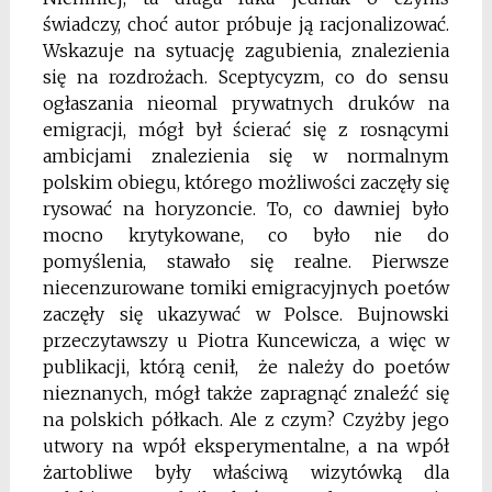
świadczy, choć autor próbuje ją racjonalizować.
Wskazuje na sytuację zagubienia, znalezienia
się na rozdrożach. Sceptycyzm, co do sensu
ogłaszania nieomal prywatnych druków na
emigracji, mógł był ścierać się z rosnącymi
ambicjami znalezienia się w normalnym
polskim obiegu, którego możliwości zaczęły się
rysować na horyzoncie. To, co dawniej było
mocno krytykowane, co było nie do
pomyślenia, stawało się realne. Pierwsze
niecenzurowane tomiki emigracyjnych poetów
zaczęły się ukazywać w Polsce. Bujnowski
przeczytawszy u Piotra Kuncewicza, a więc w
publikacji, którą cenił, że należy do poetów
nieznanych, mógł także zapragnąć znaleźć się
na polskich półkach. Ale z czym? Czyżby jego
utwory na wpół eksperymentalne, a na wpół
żartobliwe były właściwą wizytówką dla