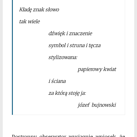
Kładę znak słowo
tak wiele
dźwięk i znaczenie
symbol i struna i tęcza
stylizowana:
papierowy kwiat
i ściana
za którą stoję ja:
józef bujnowski
Postronny obserwator wyciągnie wniosek, że