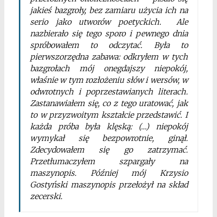
jakieś bazgroły, bez zamiaru użycia ich na
serio jako utworów poetyckich. Ale
nazbierało się tego sporo i pewnego dnia
spróbowałem to odczytać. Była to
pierwszorzędna zabawa: odkryłem w tych
bazgrołach mój onegdajszy niepokój,
właśnie w tym rozłożeniu słów i wersów, w
odwrotnych i poprzestawianych literach.
Zastanawiałem się, co z tego uratować, jak
to w przyzwoitym kształcie przedstawić. I
każda próba była klęską: (…) niepokój
wymykał się bezpowrotnie, ginął.
Zdecydowałem się go zatrzymać.
Przetłumaczyłem szpargały na
maszynopis. Później mój Krzysio
Gostyński maszynopis przełożył na skład
zecerski.