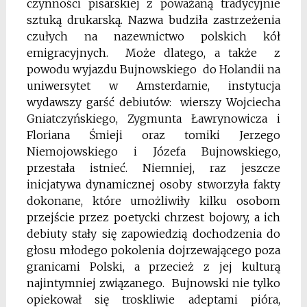
czynności pisarskiej z poważaną tradycyjnie
sztuką drukarską. Nazwa budziła zastrzeżenia
czułych na nazewnictwo polskich kół
emigracyjnych. Może dlatego, a także z
powodu wyjazdu Bujnowskiego do Holandii na
uniwersytet w Amsterdamie, instytucja
wydawszy garść debiutów: wierszy Wojciecha
Gniatczyńskiego, Zygmunta Ławrynowicza i
Floriana Śmieji oraz tomiki Jerzego
Niemojowskiego i Józefa Bujnowskiego,
przestała istnieć. Niemniej, raz jeszcze
inicjatywa dynamicznej osoby stworzyła fakty
dokonane, które umożliwiły kilku osobom
przejście przez poetycki chrzest bojowy, a ich
debiuty stały się zapowiedzią dochodzenia do
głosu młodego pokolenia dojrzewającego poza
granicami Polski, a przecież z jej kulturą
najintymniej związanego. Bujnowski nie tylko
opiekował się troskliwie adeptami pióra,