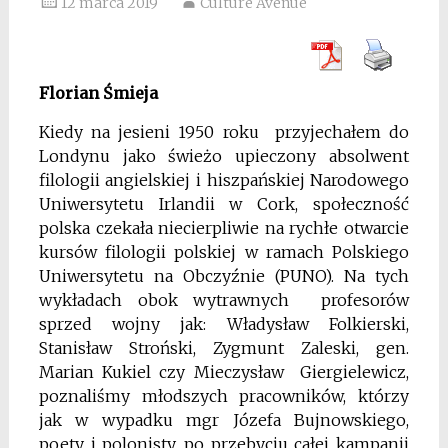
12 marca 2019
Culture Avenue
Florian Śmieja
Kiedy na jesieni 1950 roku przyjechałem do
Londynu jako świeżo upieczony absolwent
filologii angielskiej i hiszpańskiej Narodowego
Uniwersytetu Irlandii w Cork, społeczność
polska czekała niecierpliwie na rychłe otwarcie
kursów filologii polskiej w ramach Polskiego
Uniwersytetu na Obczyźnie (PUNO). Na tych
wykładach obok wytrawnych profesorów
sprzed wojny jak: Władysław Folkierski,
Stanisław Stroński, Zygmunt Zaleski, gen.
Marian Kukiel czy Mieczysław Giergielewicz,
poznaliśmy młodszych pracowników, którzy
jak w wypadku mgr Józefa Bujnowskiego,
poety i polonisty, po przebyciu całej kampanii