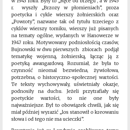
w 1943 roku. Były to „Ręce od brzegu”, a w 1945
r. wyszły „Brzozy w płomieniach”, proza
poetycka i cykle wierszy żołnierskich oraz
„Powroty”, nazwane tak od tytułu trzeciego z
cyklów wierszy tomiku, wierszy już pisanych
na tematy ogólne, wydanych w Hanowerze w
1947 roku. Motywowany podniosłością czasów,
Bujnowski w dwu pierwszych zbiorach podjął
tematykę wojenną, żołnierską, łącząc ją z
poetyką awangardową. Rozumiał, że była to
czynność nieomal bezwiedna, żywiołowa,
potrzebna, o historyczno-społecznej wartości.
Te teksty wychowywaly, uświetniały okazje,
podnosiły na duchu. Jeżeli przytrafiały się
poetyckie wartości, to nie one były
najważniejsze. Był to obowiązek chwili, jak się
miał później wyrazić „los stanowił o kreowaniu
słowa i od tego nie ma ucieczki”.