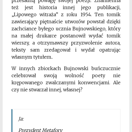
przesadną powagę swojej poezji. Znamienna
też jest historia innej jego publikacji,
„Lipowego witraża” z roku 1954. Ten tomik
zawierający piętnaście utworów powstał dzięki
zachciance byłego ucznia Bujnowskiego, który
na małej drukarce postanowił wydać tomik
wierszy, a otrzymawszy przyzwolenie autora,
teksty sam zredagował i wydał opatrując
własnym tytułem..
W innych zbiorkach Bujnowski buńczucznie
celebrował swoją wolność poety nie
krępowanego zwalczanymi konwencjami. Ale
czy nie stwarzał innej, własnej?
Ja:
Prezydent Metafory