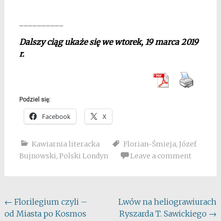
__________
Dalszy ciąg ukaże się we wtorek, 19 marca 2019
r.
Podziel się:
Facebook
X
Kawiarnia literacka
Florian-Śmieja
,
Józef
Bujnowski
,
Polski Londyn
Leave a comment
Post
←
Florilegium czyli –
Lwów na heliograwiurach
od Miasta po Kosmos
Ryszarda T. Sawickiego
→
navigation