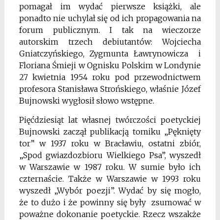
pomagał im wydać pierwsze książki, ale
ponadto nie uchylał się od ich propagowania na
forum publicznym. I tak na wieczorze
autorskim trzech debiutantów: Wojciecha
Gniatczyńskiego, Zygmunta Ławrynowicza i
Floriana Śmieji w Ognisku Polskim w Londynie
27 kwietnia 1954 roku pod przewodnictwem
profesora Stanisława Strońskiego, właśnie Józef
Bujnowski wygłosił słowo wstępne.
Pięćdziesiąt lat własnej twórczości poetyckiej
Bujnowski zaczął publikacją tomiku „Pęknięty
tor” w 1937 roku w Bracławiu, ostatni zbiór,
„Spod gwiazdozbioru Wielkiego Psa”, wyszedł
w Warszawie w 1987 roku. W sumie było ich
czternaście. Także w Warszawie w 1993 roku
wyszedł „Wybór poezji”. Wydać by się mogło,
że to dużo i że powinny się były zsumować w
poważne dokonanie poetyckie. Rzecz wszakże