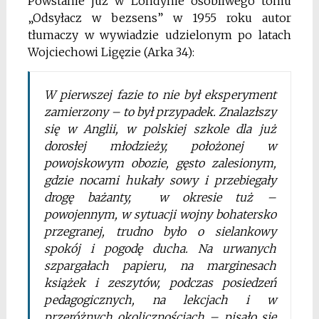
Powstanie już w Londynie osobliwego tomu
„Odsyłacz w bezsens” w 1955 roku autor
tłumaczy w wywiadzie udzielonym po latach
Wojciechowi Ligęzie (Arka 34):
W pierwszej fazie to nie był eksperyment
zamierzony – to był przypadek. Znalazłszy
się w Anglii, w polskiej szkole dla już
dorosłej młodzieży, położonej w
powojskowym obozie, gęsto zalesionym,
gdzie nocami hukały sowy i przebiegały
drogę bażanty, w okresie tuż –
powojennym, w sytuacji wojny bohatersko
przegranej, trudno było o sielankowy
spokój i pogodę ducha. Na urwanych
szpargałach papieru, na marginesach
książek i zeszytów, podczas posiedzeń
pedagogicznych, na lekcjach i w
przeróżnych okolicznościach – pisało się