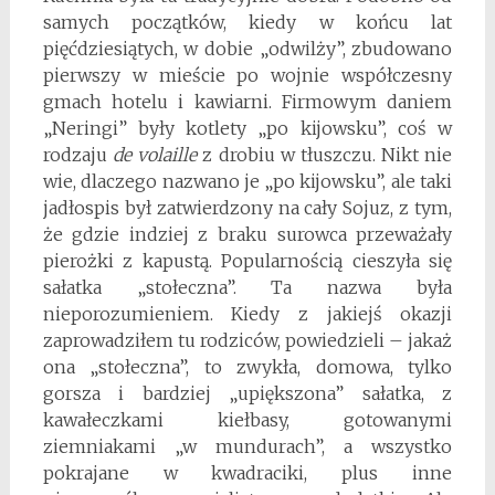
samych początków, kiedy w końcu lat
pięćdziesiątych, w dobie „odwilży”, zbudowano
pierwszy w mieście po wojnie współczesny
gmach hotelu i kawiarni. Firmowym daniem
„Neringi” były kotlety „po kijowsku”, coś w
rodzaju
de volaille
z drobiu w tłuszczu. Nikt nie
wie, dlaczego nazwano je „po kijowsku”, ale taki
jadłospis był zatwierdzony na cały Sojuz, z tym,
że gdzie indziej z braku surowca przeważały
pierożki z kapustą. Popularnością cieszyła się
sałatka „stołeczna”. Ta nazwa była
nieporozumieniem. Kiedy z jakiejś okazji
zaprowadziłem tu rodziców, powiedzieli – jakaż
ona „stołeczna”, to zwykła, domowa, tylko
gorsza i bardziej „upiększona” sałatka, z
kawałeczkami kiełbasy, gotowanymi
ziemniakami „w mundurach”, a wszystko
pokrajane w kwadraciki, plus inne