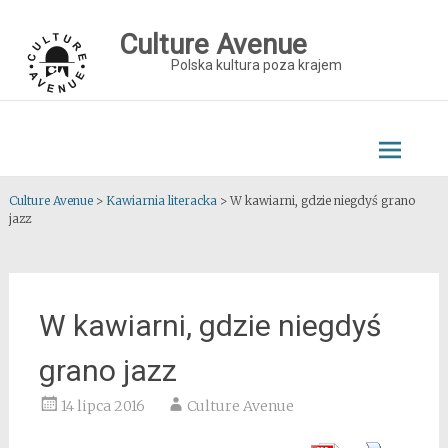
Skip
to
Culture Avenue
content
Polska kultura poza krajem
Culture Avenue
>
Kawiarnia literacka
>
W kawiarni, gdzie niegdyś grano
jazz
W kawiarni, gdzie niegdyś
grano jazz
14 lipca 2016
Culture Avenue