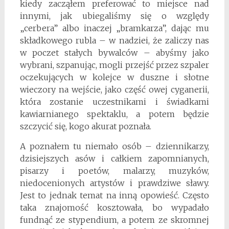
kiedy zacząłem preferować to miejsce nad
innymi, jak ubiegaliśmy się o względy
„cerbera” albo inaczej „bramkarza”, dając mu
składkowego rubla – w nadziei, że zaliczy nas
w poczet stałych bywalców – abyśmy jako
wybrani, szpanując, mogli przejść przez szpaler
oczekujących w kolejce w duszne i słotne
wieczory na wejście, jako część owej cyganerii,
która zostanie uczestnikami i świadkami
kawiarnianego spektaklu, a potem będzie
szczycić się, kogo akurat poznała.
A poznałem tu niemało osób – dziennikarzy,
dzisiejszych asów i całkiem zapomnianych,
pisarzy i poetów, malarzy, muzyków,
niedocenionych artystów i prawdziwe sławy.
Jest to jednak temat na inną opowieść. Często
taka znajomość kosztowała, bo wypadało
fundnąć ze stypendium, a potem ze skromnej