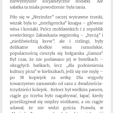
niewymyślne socjalistyczne dodatki. Ale
sałatka ta miała powodzenie: była tania.
Piło się w „Nerindze” raczej wytrawne trunki,
wszak była to „inteligencka” knajpa – głównie
wina i koniaki. Prócz mołdawskich i z republik
sowieckiego Zakaukazia węgierską – „byczą” i
„niedźwiedzią krew”, ale i rizlingi, były
delikatne słodkie wina rumuńskie,
popularnością cieszyła się bułgarska „Gamza”.
Był czas, że nie podawano jej w butelkach –
okrągłych bańkach, lecz „dla podniesienia
kultury picia” w kieliszkach, jeśli się nie mylę –
po 38 kopiejek za setkę. Dla wygody
towarzystwo zamawiało od razu z dwadzieścia-
trzydzieści kolejek… Kelner był wielkim panem,
ciągle go trzeba było nagabywać, łapać, kiedy
prześlizgiwał się między stolikami, a on ciągle
udawał, że nie widzi gościa. Prawda, w