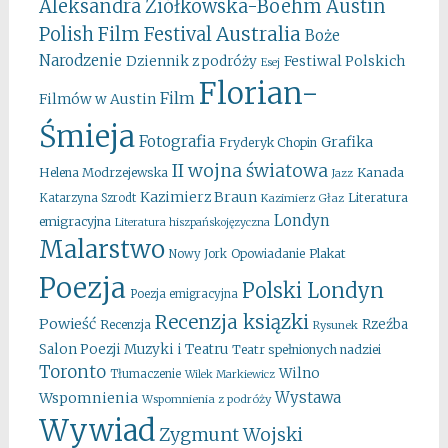
Aleksandra Ziółkowska-Boehm
Austin
Australia
Polish Film Festival
Boże
Narodzenie
Festiwal Polskich
Dziennik z podróży
Esej
Florian-
Film
Filmów w Austin
Śmieja
Fotografia
Grafika
Fryderyk Chopin
II wojna światowa
Kanada
Helena Modrzejewska
Jazz
Kazimierz Braun
Literatura
Katarzyna Szrodt
Kazimierz Głaz
Londyn
emigracyjna
Literatura hiszpańskojęzyczna
Malarstwo
Opowiadanie
Plakat
Nowy Jork
Poezja
Polski Londyn
Poezja emigracyjna
Recenzja ksiązki
Powieść
Rzeźba
Recenzja
Rysunek
Salon Poezji Muzyki i Teatru
Teatr spełnionych nadziei
Toronto
Wilno
Tłumaczenie
Wilek Markiewicz
Wystawa
Wspomnienia
Wspomnienia z podróży
Wywiad
Zygmunt Wojski