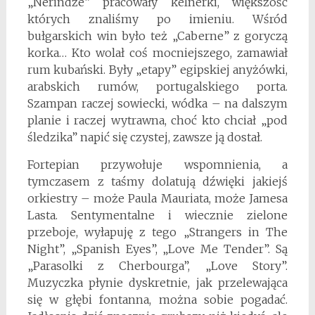
„Nerindze” pracowały kelnerki, większość
których znaliśmy po imieniu. Wśród
bułgarskich win było też „Caberne” z goryczą
korka… Kto wolał coś mocniejszego, zamawiał
rum kubański. Były „etapy” egipskiej anyżówki,
arabskich rumów, portugalskiego porta.
Szampan raczej sowiecki, wódka – na dalszym
planie i raczej wytrawna, choć kto chciał „pod
śledzika” napić się czystej, zawsze ją dostał.
Fortepian przywołuje wspomnienia, a
tymczasem z taśmy dolatują dźwięki jakiejś
orkiestry – może Paula Mauriata, może Jamesa
Lasta. Sentymentalne i wiecznie zielone
przeboje, wyłapuję z tego „Strangers in The
Night”, „Spanish Eyes”, „Love Me Tender”. Są
„Parasolki z Cherbourga”, „Love Story”.
Muzyczka płynie dyskretnie, jak przelewająca
się w głębi fontanna, można sobie pogadać.