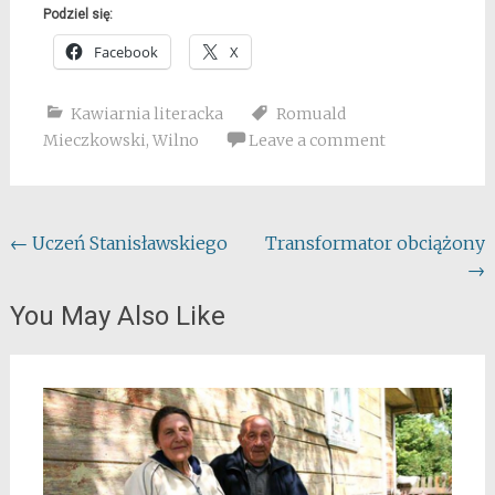
Podziel się:
Facebook
X
Kawiarnia literacka
Romuald
Mieczkowski
,
Wilno
Leave a comment
Post
←
Uczeń Stanisławskiego
Transformator obciążony
→
navigation
You May Also Like