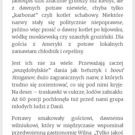
Jadłospis dziś znacznie grubszy niż kiedyś, ale
z dawnych potraw niewiele, chyba tylko
„karbonat” czyli kotlet schabowy. Niektóre
nazwy stały się politycznie niepoprawne,
próżno więc prosić o dawny kotlet po kijowsku,
wódkę moskiewską czy szaszłyk gruziński. Dla
gościa z Ameryki z potraw lokalnych
zamawiam chłodnik i cepeliny.
Jest ich nie za wiele. Przeważają raczej
„wszędobylskie” dania jak befsztyk i
boeuf
Stroganov
, dużo zagranicznych nazw, z których
trudno się zorientować, co się pod nimi kryje.
Na deser – truskawki w cukrze, lodów zabrakło.
Aż 60 porcji pochłonęła tuż przed nami grupa
młodych ludzi z Danii.
Potrawy smakowały gościowi, dawnemu
wilniukowi, który w międzyczasie wspominał
przedwojenną gastronomię Wilna. „Tylko jakoś