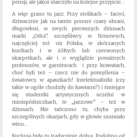
pensji, ale jakoś starczyło na kolejne przyjście…
A więc grano tu jazz. Przy stolikach – faceci,
dziwacznie jak na tamte ponure czasy ubrani,
długowłosi, w swych pierwszych dżinsach
marki „Odra”, szczęśliwcy w firmowych,
najczęściej też
via
Polska, w skórzanych
kurtkach i w żółtych lub czerwonych
skarpetkach, ale i o wyglądzie poważnych
profesorów, w garniturach i przy krawatach,
choć byli też – rzecz nie do pomyślenia –
światowcy w apaszkach! Intelektualistki (czy
takie w ogóle chodziły do kawiarni?) i śmiejące
się studentki artystycznych uczelni w
minispódniczkach, te „jazzowe” – też w
dżinsach. Nie tańczono tu, chyba przy
szczególnych okazjach, gdy w głowie szumiało
wino…
Kuchnia była tu tradycyjnie dobra. Podobno od