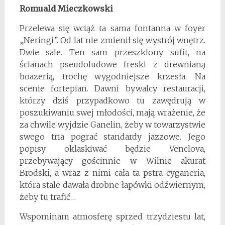
Romuald Mieczkowski
Przelewa się wciąż ta sama fontanna w foyer
„Neringi”. Od lat nie zmienił się wystrój wnętrz.
Dwie sale. Ten sam przeszklony sufit, na
ścianach pseudoludowe freski z drewnianą
boazerią, trochę wygodniejsze krzesła. Na
scenie fortepian. Dawni bywalcy restauracji,
którzy dziś przypadkowo tu zawędrują w
poszukiwaniu swej młodości, mają wrażenie, że
za chwile wyjdzie Ganelin, żeby w towarzystwie
swego tria pograć standardy jazzowe. Jego
popisy oklaskiwać będzie Venclova,
przebywający gościnnie w Wilnie akurat
Brodski, a wraz z nimi cała ta pstra cyganeria,
która stale dawała drobne łapówki odźwiernym,
żeby tu trafić…
Wspominam atmosferę sprzed trzydziestu lat,