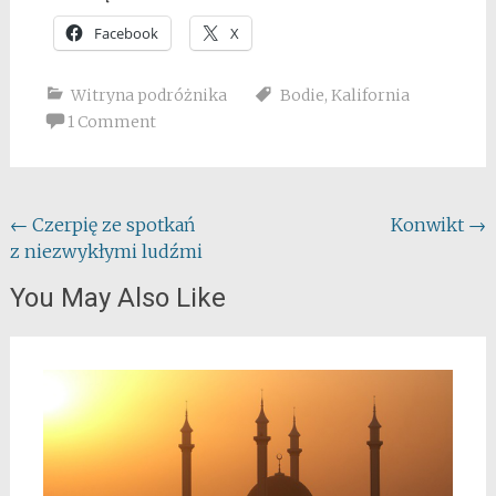
Facebook
X
Witryna podróżnika
Bodie
,
Kalifornia
1 Comment
Post
←
Czerpię ze spotkań
Konwikt
→
z niezwykłymi ludźmi
navigation
You May Also Like