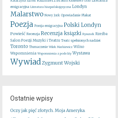
Kazimierz Braun
Literatura
Katarzyna Szrodt
Kazimierz Głaz
Londyn
emigracyjna
Literatura hiszpańskojęzyczna
Malarstwo
Opowiadanie
Plakat
Nowy Jork
Poezja
Polski Londyn
Poezja emigracyjna
Recenzja ksiązki
Powieść
Rzeźba
Recenzja
Rysunek
Salon Poezji Muzyki i Teatru
Teatr spełnionych nadziei
Toronto
Wilno
Tłumaczenie
Wilek Markiewicz
Wystawa
Wspomnienia
Wspomnienia z podróży
Wywiad
Zygmunt Wojski
Ostatnie wpisy
Oczy jak pięć złotych. Moja Ameryka.