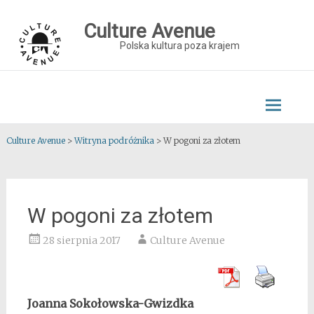
Skip
to
Culture Avenue
content
Polska kultura poza krajem
Culture Avenue
>
Witryna podróżnika
>
W pogoni za złotem
W pogoni za złotem
28 sierpnia 2017
Culture Avenue
Joanna Sokołowska-Gwizdka