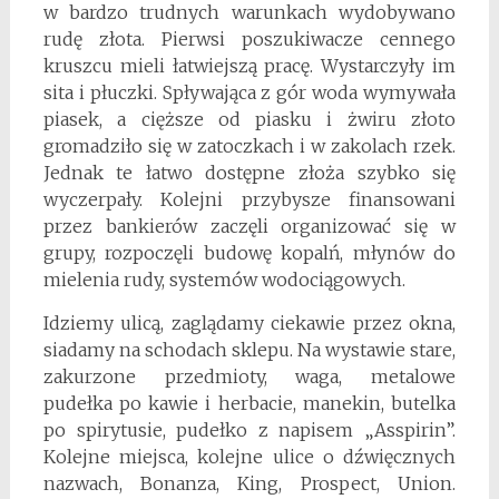
w bardzo trudnych warunkach wydobywano
rudę złota. Pierwsi poszukiwacze cennego
kruszcu mieli łatwiejszą pracę. Wystarczyły im
sita i płuczki. Spływająca z gór woda wymywała
piasek, a cięższe od piasku i żwiru złoto
gromadziło się w zatoczkach i w zakolach rzek.
Jednak te łatwo dostępne złoża szybko się
wyczerpały. Kolejni przybysze finansowani
przez bankierów zaczęli organizować się w
grupy, rozpoczęli budowę kopalń, młynów do
mielenia rudy, systemów wodociągowych.
Idziemy ulicą, zaglądamy ciekawie przez okna,
siadamy na schodach sklepu. Na wystawie stare,
zakurzone przedmioty, waga, metalowe
pudełka po kawie i herbacie, manekin, butelka
po spirytusie, pudełko z napisem „Asspirin”.
Kolejne miejsca, kolejne ulice o dźwięcznych
nazwach, Bonanza, King, Prospect, Union.