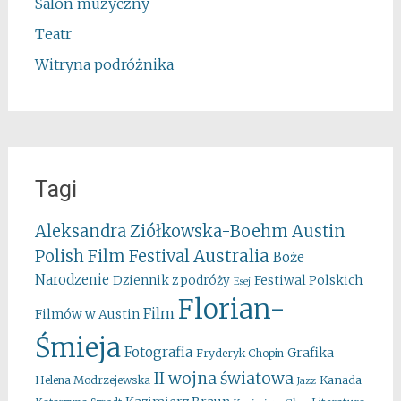
Salon muzyczny
Teatr
Witryna podróżnika
Tagi
Aleksandra Ziółkowska-Boehm
Austin
Australia
Polish Film Festival
Boże
Narodzenie
Festiwal Polskich
Dziennik z podróży
Esej
Florian-
Film
Filmów w Austin
Śmieja
Fotografia
Grafika
Fryderyk Chopin
II wojna światowa
Kanada
Helena Modrzejewska
Jazz