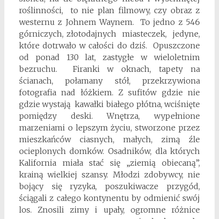
roślinności, to nie plan filmowy, czy obraz z
westernu z Johnem Waynem. To jedno z 546
górniczych, złotodajnych miasteczek, jedyne,
które dotrwało w całości do dziś. Opuszczone
od ponad 130 lat, zastygłe w wieloletnim
bezruchu. Firanki w oknach, tapety na
ścianach, połamany stół, przekrzywiona
fotografia nad łóżkiem. Z sufitów gdzie nie
gdzie wystają kawałki białego płótna, wciśnięte
pomiędzy deski. Wnętrza, wypełnione
marzeniami o lepszym życiu, stworzone przez
mieszkańców ciasnych, małych, zimą źle
ocieplonych domków. Osadników, dla których
Kalifornia miała stać się „ziemią obiecaną”,
krainą wielkiej szansy. Młodzi zdobywcy, nie
bojący się ryzyka, poszukiwacze przygód,
ściągali z całego kontynentu by odmienić swój
los. Znosili zimy i upały, ogromne różnice