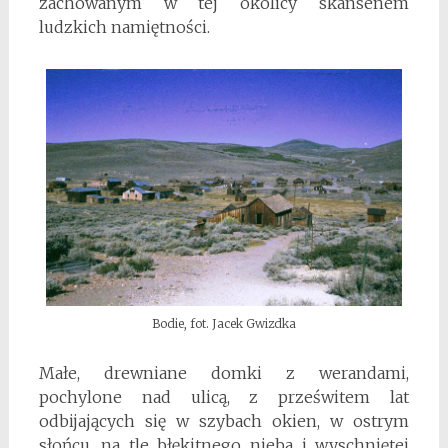
zachowanym w tej okolicy skansenem
ludzkich namiętności.
Bodie, fot. Jacek Gwizdka
Małe, drewniane domki z werandami,
pochylone nad ulicą, z prześwitem lat
odbijających się w szybach okien, w ostrym
słońcu, na tle błękitnego nieba i wyschniętej