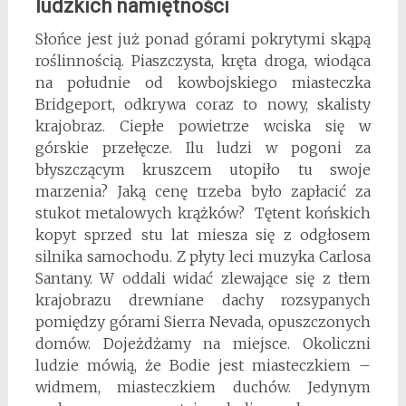
ludzkich namiętności
Słońce jest już ponad górami pokrytymi skąpą
roślinnością. Piaszczysta, kręta droga, wiodąca
na południe od kowbojskiego miasteczka
Bridgeport, odkrywa coraz to nowy, skalisty
krajobraz. Ciepłe powietrze wciska się w
górskie przełęcze. Ilu ludzi w pogoni za
błyszczącym kruszcem utopiło tu swoje
marzenia? Jaką cenę trzeba było zapłacić za
stukot metalowych krążków? Tętent końskich
kopyt sprzed stu lat miesza się z odgłosem
silnika samochodu. Z płyty leci muzyka Carlosa
Santany. W oddali widać zlewające się z tłem
krajobrazu drewniane dachy rozsypanych
pomiędzy górami Sierra Nevada, opuszczonych
domów. Dojeżdżamy na miejsce. Okoliczni
ludzie mówią, że Bodie jest miasteczkiem –
widmem, miasteczkiem duchów. Jedynym