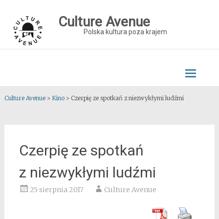
Skip
to
Culture Avenue
content
Polska kultura poza krajem
Culture Avenue
>
Kino
>
Czerpię ze spotkań z niezwykłymi ludźmi
Czerpię ze spotkań
z niezwykłymi ludźmi
25 sierpnia 2017
Culture Avenue