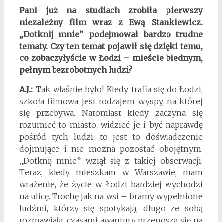
Pani już na studiach zrobiła pierwszy
niezależny film wraz z Ewą Stankiewicz.
„Dotknij mnie” podejmował bardzo trudne
tematy. Czy ten temat pojawił się dzięki temu,
co zobaczyłyście w Łodzi – mieście biednym,
pełnym bezrobotnych ludzi?
A.J.: T
ak właśnie było! Kiedy trafia się do Łodzi,
szkoła filmowa jest rodzajem wyspy, na której
się przebywa. Natomiast kiedy zaczyna się
rozumieć to miasto, widzieć je i być naprawdę
pośród tych ludzi, to jest to doświadczenie
dojmujące i nie można pozostać obojętnym.
„Dotknij mnie” wziął się z takiej obserwacji.
Teraz, kiedy mieszkam w Warszawie, mam
wrażenie, że życie w Łodzi bardziej wychodzi
na ulicę. Trochę jak na wsi – bramy wypełnione
ludźmi, którzy się spotykają, długo ze sobą
rozmawiają, czasami awantury przenoszą się na