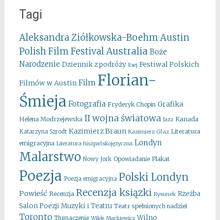
Tagi
Aleksandra Ziółkowska-Boehm
Austin
Australia
Polish Film Festival
Boże
Narodzenie
Festiwal Polskich
Dziennik z podróży
Esej
Florian-
Film
Filmów w Austin
Śmieja
Fotografia
Grafika
Fryderyk Chopin
II wojna światowa
Kanada
Helena Modrzejewska
Jazz
Kazimierz Braun
Literatura
Katarzyna Szrodt
Kazimierz Głaz
Londyn
emigracyjna
Literatura hiszpańskojęzyczna
Malarstwo
Opowiadanie
Plakat
Nowy Jork
Poezja
Polski Londyn
Poezja emigracyjna
Recenzja ksiązki
Powieść
Rzeźba
Recenzja
Rysunek
Salon Poezji Muzyki i Teatru
Teatr spełnionych nadziei
Toronto
Wilno
Tłumaczenie
Wilek Markiewicz