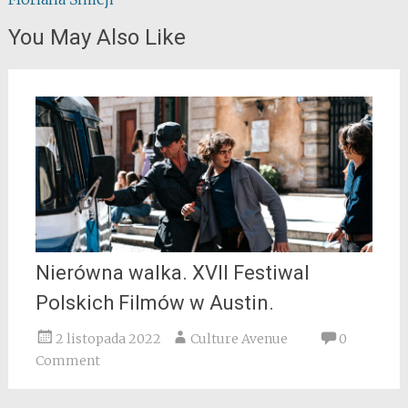
navigation
You May Also Like
Nierówna walka. XVII Festiwal
Polskich Filmów w Austin.
2 listopada 2022
Culture Avenue
0
Comment