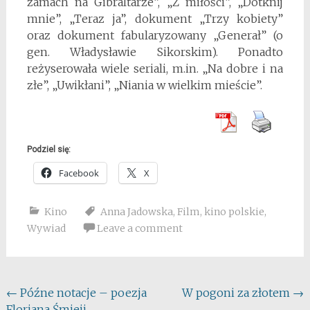
zamach na Gibraltarze”, „Z miłości”, „Dotknij
mnie”, „Teraz ja”, dokument „Trzy kobiety”
oraz dokument fabularyzowany „Generał” (o
gen. Władysławie Sikorskim). Ponadto
reżyserowała wiele seriali, m.in. „Na dobre i na
złe”, „Uwikłani”, „Niania w wielkim mieście”.
Podziel się:
Facebook
X
Kino
Anna Jadowska
,
Film
,
kino polskie
,
Wywiad
Leave a comment
Post
←
Późne notacje – poezja
W pogoni za złotem
→
Floriana Śmieji