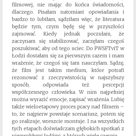
filmowej, nie mając do końca świadomości,
dlaczego. Pisałam natomiast opowiadania i
bardzo to lubiłam, sądziłam więc, że literatura
będzie tym, czym będę się w przyszłości
zajmować. Kiedy jednak poczułam, że
zaczynam się stabilizować, zaczęłam czegoś
poszukiwać, aby od tego uciec. Do PWSFTviT w
Łodzi dostałam się za pierwszym razem i mam
wrażenie, że czegoś się tam nauczyłam. Sądzę,
że film jest takim medium, które potrafi
rezonować z rzeczywistością w najszybszy
sposób, odpowiada też percepcji
współczesnego człowieka. W nim najpełniej
można wyrazić emocje, zapisać wrażenia. Lubię
także wieloetapowy proces pracy nad filmem –
to, że najpierw powstaje scenariusz, potem się
go realizuje, wreszcie montuje. I na wszystkich
tych etapach doświadczam głębokich spotkań z
niezwykłymi ludźmi, z których wiele czerpię.