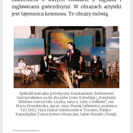
mgławicami gwiezdnymi. W obrazach artystki
jest tajemnica kosmosu. Te obrazy mówią.
Spektakl teatralny poświęcony Konstantemu Ildefonsowi
Gałczyńskiemu na tle obrazów Ireny Kołodziej („Konstanty
Ildefons Gałczyński. Liryka, satyra, Listy z fiołkiem”, reż.
Maria Nowotarska, oprac. muz. Maciej Jaśkiewicz, premiera
7.02.1992, Hart House Uniwersytet w Toronto, Polsko-
Kanadyjskie Towarzystwo Muzyczne, Salon Muzyki i Poezji).
__________