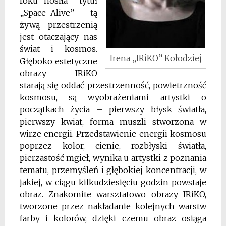
roku nosiła tytuł
„Space Alive” – tą
żywą przestrzenią
jest otaczający nas
świat i kosmos.
Irena „IRiKO” Kołodziej
Głęboko estetyczne
obrazy IRiKO
starają się oddać przestrzenność, powietrzność
kosmosu, są wyobrażeniami artystki o
początkach życia – pierwszy błysk światła,
pierwszy kwiat, forma muszli stworzona w
wirze energii. Przedstawienie energii kosmosu
poprzez kolor, cienie, rozbłyski światła,
pierzastość mgieł, wynika u artystki z poznania
tematu, przemyśleń i głębokiej koncentracji, w
jakiej, w ciągu kilkudziesięciu godzin powstaje
obraz. Znakomite warsztatowo obrazy IRiKO,
tworzone przez nakładanie kolejnych warstw
farby i kolorów, dzięki czemu obraz osiąga