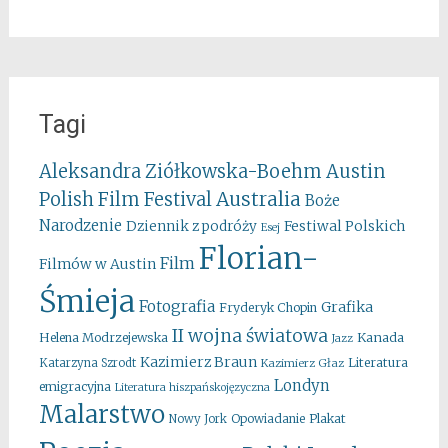
Tagi
Aleksandra Ziółkowska-Boehm
Austin
Australia
Polish Film Festival
Boże
Narodzenie
Festiwal Polskich
Dziennik z podróży
Esej
Florian-
Film
Filmów w Austin
Śmieja
Fotografia
Grafika
Fryderyk Chopin
II wojna światowa
Kanada
Helena Modrzejewska
Jazz
Kazimierz Braun
Literatura
Katarzyna Szrodt
Kazimierz Głaz
Londyn
emigracyjna
Literatura hiszpańskojęzyczna
Malarstwo
Opowiadanie
Plakat
Nowy Jork