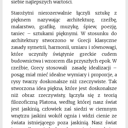
siebie najlepszych wartości.
Starożytni nierozerwalnie łączyli sztukę z
pięknem nazywając architekturę, rzeźbę,
malarstwo, grafikę, muzykę, śpiew, poezję,
taniec – sztukami pięknymi. W stosunku do
architektury stworzono w Grecji klasyczne
zasady symetrii, harmonii, umiaru i równowagi,
które uczyniły świątynie greckie cudem
budownictwa i wzorcem dla przyszłych epok. W
rzeźbie, Grecy stosowali zasadę idealizacji –
posąg miał mieć idealne wymiary i proporcje, a
rysy twarzy doskonalsze niż rzeczywiste. Tak
stworzona idea piękna, które jest doskonalsze
niż obraz rzeczywisty, łączyła się z teorią
filozoficzną Platona, według której nasz świat
jest jaskinią, człowiek zaś siedzi w ciemnym
wnętrzu jaskini wokół ognia i widzi cienie ze
świata istniejącego poza jaskinią. Nasz świat