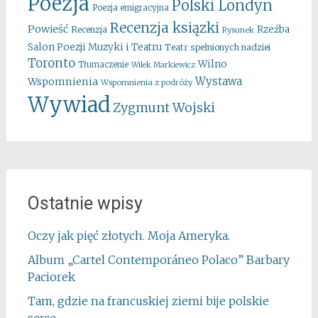
Poezja
Polski Londyn
Poezja emigracyjna
Recenzja ksiązki
Powieść
Rzeźba
Recenzja
Rysunek
Salon Poezji Muzyki i Teatru
Teatr spełnionych nadziei
Toronto
Wilno
Tłumaczenie
Wilek Markiewicz
Wystawa
Wspomnienia
Wspomnienia z podróży
Wywiad
Zygmunt Wojski
Ostatnie wpisy
Oczy jak pięć złotych. Moja Ameryka.
Album „Cartel Contemporáneo Polaco” Barbary
Paciorek
Tam, gdzie na francuskiej ziemi bije polskie