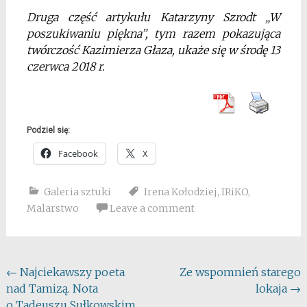
Druga część artykułu Katarzyny Szrodt „W
poszukiwaniu piękna”, tym razem pokazująca
twórczość Kazimierza Głaza, ukaże się w środę 13
czerwca 2018 r.
Podziel się:
Facebook
X
Galeria sztuki
Irena Kołodziej
,
IRiKO
,
Malarstwo
Leave a comment
Post
←
Najciekawszy poeta
Ze wspomnień starego
nad Tamizą. Nota
lokaja
→
navigation
o Tadeuszu Sułkowskim