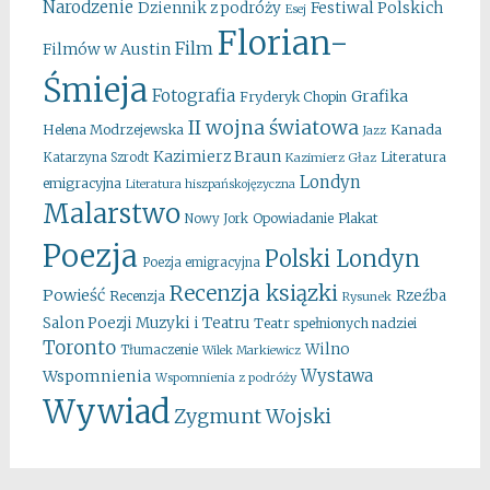
Narodzenie
Festiwal Polskich
Dziennik z podróży
Esej
Florian-
Film
Filmów w Austin
Śmieja
Fotografia
Grafika
Fryderyk Chopin
II wojna światowa
Kanada
Helena Modrzejewska
Jazz
Kazimierz Braun
Literatura
Katarzyna Szrodt
Kazimierz Głaz
Londyn
emigracyjna
Literatura hiszpańskojęzyczna
Malarstwo
Opowiadanie
Plakat
Nowy Jork
Poezja
Polski Londyn
Poezja emigracyjna
Recenzja ksiązki
Powieść
Rzeźba
Recenzja
Rysunek
Salon Poezji Muzyki i Teatru
Teatr spełnionych nadziei
Toronto
Wilno
Tłumaczenie
Wilek Markiewicz
Wystawa
Wspomnienia
Wspomnienia z podróży
Wywiad
Zygmunt Wojski