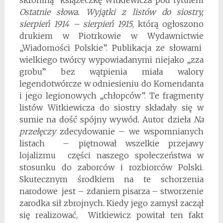
Ostatnie słowa. Wyjątki z listów do siostry,
sierpień 1914 – sierpień 1915
, którą ogłoszono
drukiem w Piotrkowie w Wydawnictwie
„Wiadomości Polskie”. Publikacja ze słowami
wielkiego twórcy wypowiadanymi niejako „zza
grobu” bez wątpienia miała walory
legendotwórcze w odniesieniu do Komendanta
i jego legionowych „chłopców”. Te fragmenty
listów Witkiewicza do siostry składały się w
sumie na dość spójny wywód. Autor dzieła
Na
przełęczy
zdecydowanie – we wspomnianych
listach – piętnował wszelkie przejawy
lojalizmu części naszego społeczeństwa w
stosunku do zaborców i rozbiorców Polski.
Skutecznym środkiem na te schorzenia
narodowe jest – zdaniem pisarza – stworzenie
zarodka sił zbrojnych. Kiedy jego zamysł zaczął
się realizować, Witkiewicz powitał ten fakt