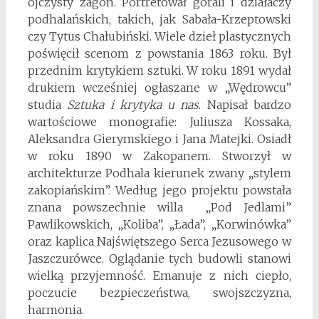
ojczysty zagon. Portretował górali i działaczy
podhalańskich, takich, jak Sabała-Krzeptowski
czy Tytus Chałubiński. Wiele dzieł plastycznych
poświęcił scenom z powstania 1863 roku. Był
przednim krytykiem sztuki. W roku 1891 wydał
drukiem wcześniej ogłaszane w „Wędrowcu”
studia
Sztuka i krytyka u nas
. Napisał bardzo
wartościowe monografie: Juliusza Kossaka,
Aleksandra Gierymskiego i Jana Matejki. Osiadł
w roku 1890 w Zakopanem. Stworzył w
architekturze Podhala kierunek zwany „stylem
zakopiańskim”. Według jego projektu powstała
znana powszechnie willa „Pod Jedlami”
Pawlikowskich, „Koliba”, „Łada”, „Korwinówka”
oraz kaplica Najświętszego Serca Jezusowego w
Jaszczurówce. Oglądanie tych budowli stanowi
wielką przyjemność. Emanuje z nich ciepło,
poczucie bezpieczeństwa, swojszczyzna,
harmonia.