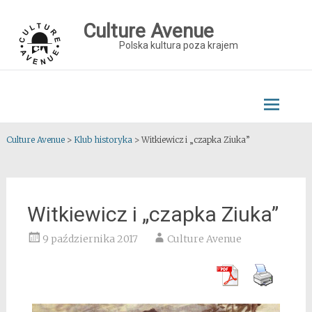
Skip
to
Culture Avenue
content
Polska kultura poza krajem
Culture Avenue
>
Klub historyka
>
Witkiewicz i „czapka Ziuka”
Witkiewicz i „czapka Ziuka”
9 października 2017
Culture Avenue