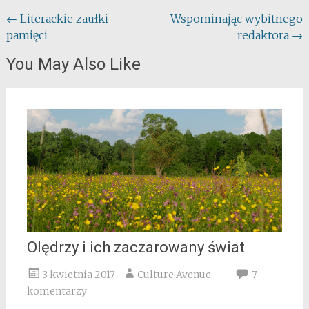
Post
←
Literackie zaułki
Wspominając wybitnego
pamięci
redaktora
→
navigation
You May Also Like
Olędrzy i ich zaczarowany świat
3 kwietnia 2017
Culture Avenue
7
komentarzy