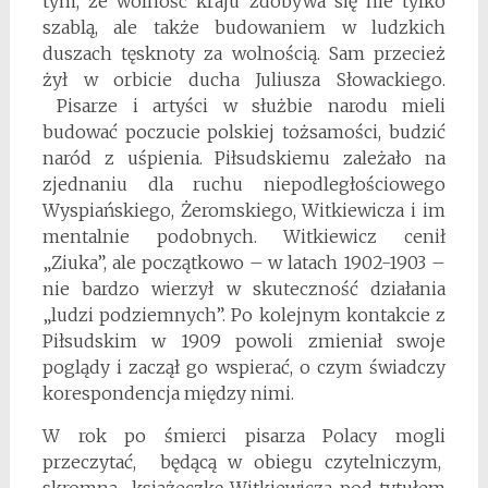
tym, że wolność kraju zdobywa się nie tylko
szablą, ale także budowaniem w ludzkich
duszach tęsknoty za wolnością. Sam przecież
żył w orbicie ducha Juliusza Słowackiego.
Pisarze i artyści w służbie narodu mieli
budować poczucie polskiej tożsamości, budzić
naród z uśpienia. Piłsudskiemu zależało na
zjednaniu dla ruchu niepodległościowego
Wyspiańskiego, Żeromskiego, Witkiewicza i im
mentalnie podobnych. Witkiewicz cenił
„Ziuka”, ale początkowo – w latach 1902-1903 –
nie bardzo wierzył w skuteczność działania
„ludzi podziemnych”. Po kolejnym kontakcie z
Piłsudskim w 1909 powoli zmieniał swoje
poglądy i zaczął go wspierać, o czym świadczy
korespondencja między nimi.
W rok po śmierci pisarza Polacy mogli
przeczytać, będącą w obiegu czytelniczym,
skromną książeczkę Witkiewicza pod tytułem