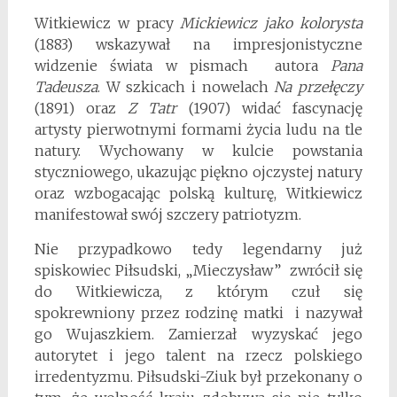
Witkiewicz w pracy
Mickiewicz jako kolorysta
(1883) wskazywał na impresjonistyczne
widzenie świata w pismach autora
Pana
Tadeusza
. W szkicach i nowelach
Na przełęczy
(1891) oraz
Z Tatr
(1907) widać fascynację
artysty pierwotnymi formami życia ludu na tle
natury. Wychowany w kulcie powstania
styczniowego, ukazując piękno ojczystej natury
oraz wzbogacając polską kulturę, Witkiewicz
manifestował swój szczery patriotyzm.
Nie przypadkowo tedy legendarny już
spiskowiec Piłsudski, „Mieczysław” zwrócił się
do Witkiewicza, z którym czuł się
spokrewniony przez rodzinę matki i nazywał
go Wujaszkiem. Zamierzał wyzyskać jego
autorytet i jego talent na rzecz polskiego
irredentyzmu. Piłsudski-Ziuk był przekonany o