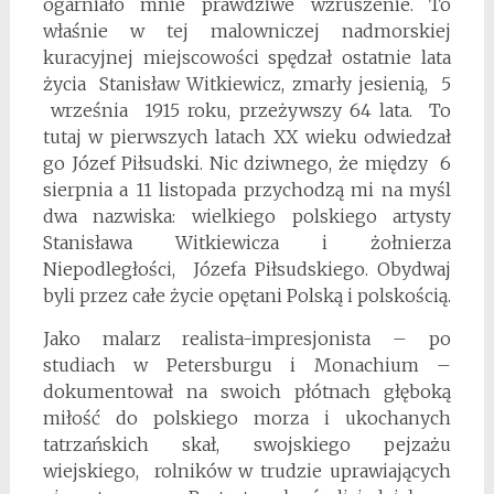
ogarniało mnie prawdziwe wzruszenie. To
właśnie w tej malowniczej nadmorskiej
kuracyjnej miejscowości spędzał ostatnie lata
życia Stanisław Witkiewicz, zmarły jesienią, 5
września 1915 roku, przeżywszy 64 lata. To
tutaj w pierwszych latach XX wieku odwiedzał
go Józef Piłsudski. Nic dziwnego, że między 6
sierpnia a 11 listopada przychodzą mi na myśl
dwa nazwiska: wielkiego polskiego artysty
Stanisława Witkiewicza i żołnierza
Niepodległości, Józefa Piłsudskiego. Obydwaj
byli przez całe życie opętani Polską i polskością.
Jako malarz realista-impresjonista – po
studiach w Petersburgu i Monachium –
dokumentował na swoich płótnach głęboką
miłość do polskiego morza i ukochanych
tatrzańskich skał, swojskiego pejzażu
wiejskiego, rolników w trudzie uprawiających