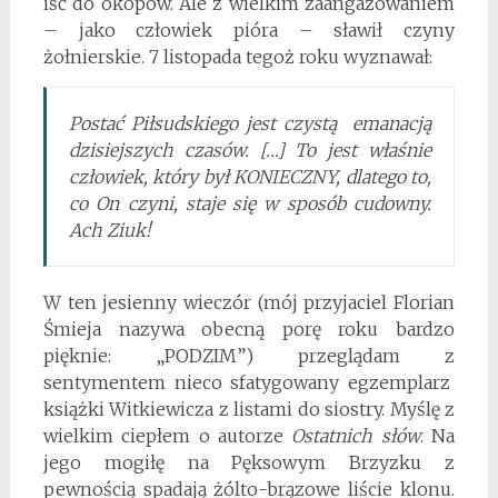
iść do okopów. Ale z wielkim zaangażowaniem
– jako człowiek pióra – sławił czyny
żołnierskie. 7 listopada tegoż roku wyznawał:
Postać Piłsudskiego jest czystą emanacją
dzisiejszych czasów. […] To jest właśnie
człowiek, który był KONIECZNY, dlatego to,
co On czyni, staje się w sposób cudowny.
Ach Ziuk!
W ten jesienny wieczór (mój przyjaciel Florian
Śmieja nazywa obecną porę roku bardzo
pięknie: „PODZIM”) przeglądam z
sentymentem nieco sfatygowany egzemplarz
książki Witkiewicza z listami do siostry. Myślę z
wielkim ciepłem o autorze
Ostatnich słów
. Na
jego mogiłę na Pęksowym Brzyzku z
pewnością spadają żólto-brązowe liście klonu.