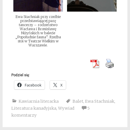
Ewa Stachniak przy rzeźbie
przedstawiającej parę
tancerzy – rodzeństwo
Wacława i Bronisławę
Niżyńskich w balecie
„Popołudnie fauna”. Rzeźba
stoi w Teatrze Wielkim w
Warszawie.
Podziel się:
Facebook
X
Kawiarnia literacka
Balet
,
Ewa Stachniak
,
Literatura kanadyjska
,
Wywiad
5
komentarzy