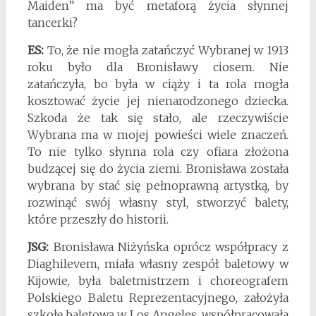
Maiden” ma być metaforą życia słynnej
tancerki?
ES:
To, że nie mogła zatańczyć Wybranej w 1913
roku było dla Bronisławy ciosem. Nie
zatańczyła, bo była w ciąży i ta rola mogła
kosztować życie jej nienarodzonego dziecka.
Szkoda że tak się stało, ale rzeczywiście
Wybrana ma w mojej powieści wiele znaczeń.
To nie tylko słynna rola czy ofiara złożona
budzącej się do życia ziemi. Bronisława została
wybrana by stać się pełnoprawną artystką, by
rozwinąć swój własny styl, stworzyć balety,
które przeszły do historii.
JSG:
Bronisława Niżyńska oprócz współpracy z
Diaghilevem, miała własny zespół baletowy w
Kijowie, była baletmistrzem i choreografem
Polskiego Baletu Reprezentacyjnego, założyła
szkołę baletową w Los Angeles, współpracowała