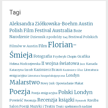
Tagi
Aleksandra Ziółkowska-Boehm
Austin
Australia
Polish Film Festival
Boże
Narodzenie
Festiwal Polskich
Dziennik z podróży
Esej
Florian-
Film
Filmów w Austin
Śmieja
Fotografia
Grafika
Fryderyk Chopin
II wojna światowa
Kanada
Helena Modrzejewska
Jazz
Kazimierz Braun
Literatura
Katarzyna Szrodt
Kazimierz Głaz
Londyn
emigracyjna
Literatura hiszpańskojęzyczna
Malarstwo
Opowiadanie
Plakat
Nowy Jork
Poezja
Polski Londyn
Poezja emigracyjna
Recenzja ksiązki
Powieść
Rzeźba
Recenzja
Rysunek
Salon Poezji Muzyki i Teatru
Teatr spełnionych nadziei