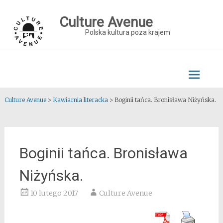
Skip
to
Culture Avenue
content
Polska kultura poza krajem
Culture Avenue
>
Kawiarnia literacka
>
Boginii tańca. Bronisława Niżyńska.
Boginii tańca. Bronisława
Niżyńska.
10 lutego 2017
Culture Avenue