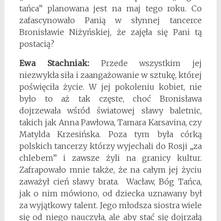
tańca” planowana jest na maj tego roku. Co
zafascynowało Panią w słynnej tancerce
Bronisławie Niżyńskiej, że zajęła się Pani tą
postacią?
Ewa Stachniak:
Przede wszystkim jej
niezwykła siła i zaangażowanie w sztukę, której
poświęciła życie. W jej pokoleniu kobiet, nie
było to aż tak częste, choć Bronisława
dojrzewała wśród światowej sławy baletnic,
takich jak Anna Pawłowa, Tamara Karsavina, czy
Matylda Krzesińska. Poza tym była córką
polskich tancerzy którzy wyjechali do Rosji „za
chlebem” i zawsze żyli na granicy kultur.
Zafrapowało mnie także, że na całym jej życiu
zaważył cień sławy brata. Wacław, Bóg Tańca,
jak o nim mówiono, od dziecka uznawany był
za wyjątkowy talent. Jego młodsza siostra wiele
się od niego nauczyła, ale aby stać się dojrzałą