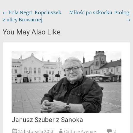
Post
←
Pola Negri. Kopciuszek
Miłość po szkocku. Prolog.
z ulicy Browarnej.
→
navigation
You May Also Like
Janusz Szuber z Sanoka
24 listopada 2020
Culture Avenue
2