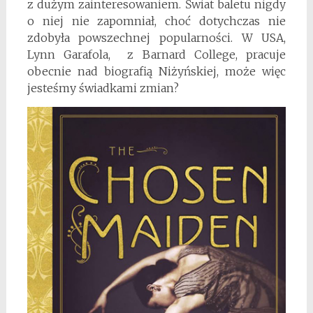
z dużym zainteresowaniem. Świat baletu nigdy
o niej nie zapomniał, choć dotychczas nie
zdobyła powszechnej popularności. W USA,
Lynn Garafola, z Barnard College, pracuje
obecnie nad biografią Niżyńskiej, może więc
jesteśmy świadkami zmian?