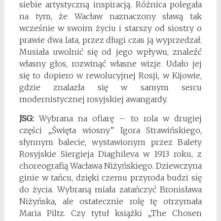
siebie artystyczną inspiracją. Różnica polegała
na tym, że Wacław naznaczony sławą tak
wcześnie w swoim życiu i starszy od siostry o
prawie dwa lata, przez długi czas ją wyprzedzał.
Musiała uwolnić się od jego wpływu, znaleźć
własny głos, rozwinąć własne wizje. Udało jej
się to dopiero w rewolucyjnej Rosji, w Kijowie,
gdzie znalazła się w samym sercu
modernistycznej rosyjskiej awangardy.
JSG:
Wybrana na ofiarę – to rola w drugiej
części „Święta wiosny” Igora Strawińskiego,
słynnym balecie, wystawionym przez Balety
Rosyjskie Siergieja Diaghileva w 1913 roku, z
choreografią Wacława Niżyńskiego. Dziewczyna
ginie w tańcu, dzięki czemu przyroda budzi się
do życia. Wybraną miała zatańczyć Bronisława
Niżyńska, ale ostatecznie rolę tę otrzymała
Maria Piltz. Czy tytuł książki „The Chosen