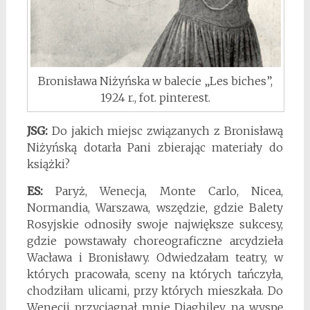
Bronisława Niżyńska w balecie „Les biches”,
1924 r., fot. pinterest.
JSG:
Do jakich miejsc związanych z Bronisławą
Niżyńską dotarła Pani zbierając materiały do
książki?
ES:
Paryż, Wenecja, Monte Carlo, Nicea,
Normandia, Warszawa, wszędzie, gdzie Balety
Rosyjskie odnosiły swoje największe sukcesy,
gdzie powstawały choreograficzne arcydzieła
Wacława i Bronisławy. Odwiedzałam teatry, w
których pracowała, sceny na których tańczyła,
chodziłam ulicami, przy których mieszkała. Do
Wenecji przyciągnął mnie Diaghilev, na wyspę