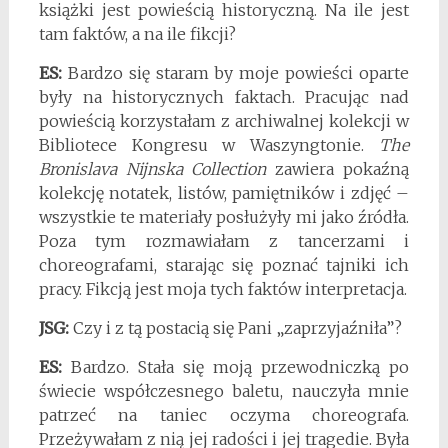
książki jest powieścią historyczną. Na ile jest
tam faktów, a na ile fikcji?
ES:
Bardzo się staram by moje powieści oparte
były na historycznych faktach. Pracując nad
powieścią korzystałam z archiwalnej kolekcji w
Bibliotece Kongresu w Waszyngtonie.
The
Bronislava Nijnska Collection
zawiera pokaźną
kolekcję notatek, listów, pamiętników i zdjęć –
wszystkie te materiały posłużyły mi jako źródła.
Poza tym rozmawiałam z tancerzami i
choreografami, starając się poznać tajniki ich
pracy. Fikcją jest moja tych faktów interpretacja.
JSG:
Czy i z tą postacią się Pani „zaprzyjaźniła”?
ES:
Bardzo. Stała się moją przewodniczką po
świecie współczesnego baletu, nauczyła mnie
patrzeć na taniec oczyma choreografa.
Przeżywałam z nią jej radości i jej tragedie. Była