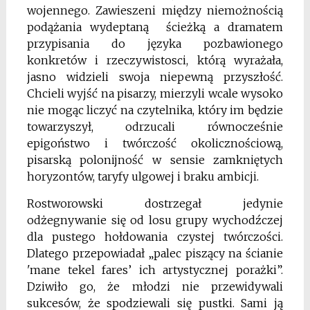
wojennego. Zawieszeni między niemożnością
podążania wydeptaną ścieżką a dramatem
przypisania do języka pozbawionego
konkretów i rzeczywistosci, którą wyrażała,
jasno widzieli swoja niepewną przyszłość.
Chcieli wyjść na pisarzy, mierzyli wcale wysoko
nie mogąc liczyć na czytelnika, który im będzie
towarzyszył, odrzucali równocześnie
epigoństwo i twórczość okolicznościową,
pisarską polonijność w sensie zamkniętych
horyzontów, taryfy ulgowej i braku ambicji.
Rostworowski dostrzegał jedynie
odżegnywanie się od losu grupy wychodźczej
dla pustego hołdowania czystej twórczości.
Dlatego przepowiadał „palec piszący na ścianie
'mane tekel fares’ ich artystycznej porażki”.
Dziwiło go, że młodzi nie przewidywali
sukcesów, że spodziewali się pustki. Sami ją