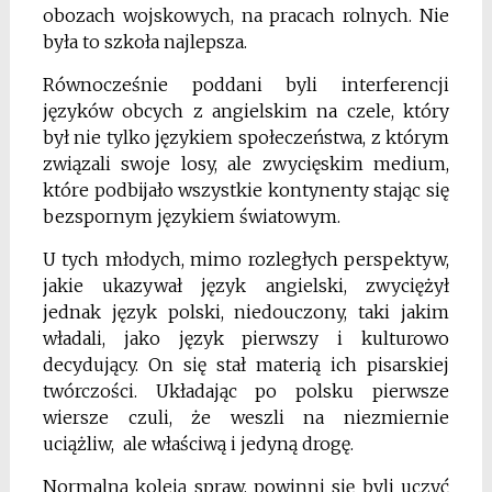
obozach wojskowych, na pracach rolnych. Nie
była to szkoła najlepsza.
Równocześnie poddani byli interferencji
języków obcych z angielskim na czele, który
był nie tylko językiem społeczeństwa, z którym
związali swoje losy, ale zwycięskim medium,
które podbijało wszystkie kontynenty stając się
bezspornym językiem światowym.
U tych młodych, mimo rozległych perspektyw,
jakie ukazywał język angielski, zwyciężył
jednak język polski, niedouczony, taki jakim
władali, jako język pierwszy i kulturowo
decydujący. On się stał materią ich pisarskiej
twórczości. Układając po polsku pierwsze
wiersze czuli, że weszli na niezmiernie
uciążliw, ale właściwą i jedyną drogę.
Normalną koleją spraw, powinni się byli uczyć