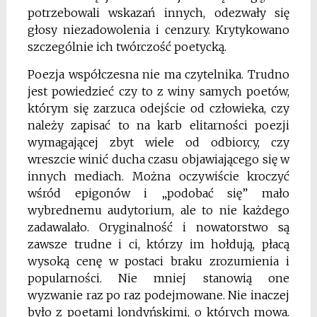
potrzebowali wskazań innych, odezwały się
głosy niezadowolenia i cenzury. Krytykowano
szczególnie ich twórczość poetycką.
Poezja współczesna nie ma czytelnika. Trudno
jest powiedzieć czy to z winy samych poetów,
którym się zarzuca odejście od człowieka, czy
należy zapisać to na karb elitarności poezji
wymagającej zbyt wiele od odbiorcy, czy
wreszcie winić ducha czasu objawiającego się w
innych mediach. Można oczywiście kroczyć
wśród epigonów i „podobać się” mało
wybrednemu audytorium, ale to nie każdego
zadawalało. Oryginalność i nowatorstwo są
zawsze trudne i ci, którzy im hołdują, płacą
wysoką cenę w postaci braku zrozumienia i
popularności. Nie mniej stanowią one
wyzwanie raz po raz podejmowane. Nie inaczej
było z poetami londyńskimi, o których mowa.