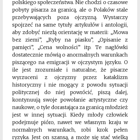
polskiego społeczeństwa. Nie chodzi o czasowe
pobyty pisarza za granicą, ale o Polaków stale
przebywających poza ojczyzną. Wystarczy
spojrzeć na same tytuły artykułów i antologii,
aby zdobyć niezłą orientację w materii: „Mowa
bez ziemi”, „Ryby na piasku”, „Opisanie z
pamięci”, „Cena wolności” itp. Te nagłówki
dostatecznie mówią o anormalnych warunkach
piszącego na emigracji w ojczystym języku. O
ile jest zrozumiałe i naturalne, że pisarze
wyrzuceni z ojczyzny przez kataklizm
historyczny i nie mogący z powodu sytuacji
politycznej do niej powrócić, piszą dalej,
kontynuują swoje powołanie artystyczne czy
naukowe, o tyle dorastająca za granicą młodzież
jest w innej sytuacji. Kiedy młody człowiek
podejmuje pióro, nawet we własnym kraju w
normalnych warunkach, robi krok pełen
ryzyka. Jest on szansą, a może się stać wielką