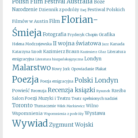
Australia
Polish Film Festival
Boże
Narodzenie
Festiwal Polskich
Dziennik z podróży
Esej
Florian-
Film
Filmów w Austin
Śmieja
Fotografia
Grafika
Fryderyk Chopin
II wojna światowa
Kanada
Helena Modrzejewska
Jazz
Kazimierz Braun
Literatura
Katarzyna Szrodt
Kazimierz Głaz
Londyn
emigracyjna
Literatura hiszpańskojęzyczna
Malarstwo
Opowiadanie
Plakat
Nowy Jork
Poezja
Polski Londyn
Poezja emigracyjna
Recenzja ksiązki
Powieść
Rzeźba
Recenzja
Rysunek
Salon Poezji Muzyki i Teatru
Teatr spełnionych nadziei
Toronto
Wilno
Tłumaczenie
Wilek Markiewicz
Wystawa
Wspomnienia
Wspomnienia z podróży
Wywiad
Zygmunt Wojski