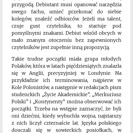
przygodą. Debiutant musi opanować narzędzia
swego fachu, umieć przekonać do siebie
kolegów, znaleźć odbiorców. Jeżeli ma talent,
czuje gust czytelnika, to startuje pod
pomyślnymi znakami. Debiut wśród obcych w
mało znanym otoczeniu bez zapewnionych
czytelników jest zupełnie inną propozycją.
Takie trudne początki miała grupa młodych
Polaków, która w latach pięćdziesiątych znalazła
się w Anglii, precyzyjniej: w Londynie. Na
przykładzie ich terminowania, najpierw w
Kole
Polonistów, a następnie w redakcjach pism
studenckich „Życie Akademickie”, „Merkuriusz
Polski” i „Kontynenty” można obserwować ich
początki. Trzeba na wstępie zaznaczyć, że byli
oni dziećmi,
kiedy wybuchła wojna, najstarszy
z nich liczył czternaście lat. Języka polskiego
douczali się w sowieckich posiołkach, w