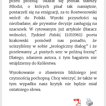
przed próżnią” okazał się jednak słabszy.
Młodzi, o których pisał tak namiętnie,
postarzeli się na emigracji, za to Rostworowski
wrócił do Polski. Wyroki przyszłości są
niezbadane, ale prywatne decyzje zasługują na
szacunek. W cytowanym już artykule (Haracz
wolności,
Tydzień Polski
, 11.03.1961) poeta
krakowski pomówił
nas ponadto, że
uciszyliśmy w sobie „teologiczny dialog” i że
przelewamy „z pustych serc w próżną formę”.
Dlatego, zdaniem autora, z tym bagażem nie
wnijdziemy do Królestwa.
Wyrokowanie o zbawieniu bliźniego jest
czynnością pochopną. Chcę wierzyć, że także w
tym wypadku nasz krytyk nie będzie miał
ostatniego słowa.