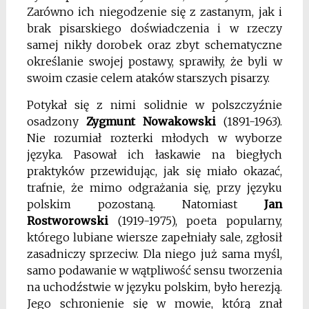
Zarówno ich niegodzenie się z zastanym, jak i
brak pisarskiego doświadczenia i w rzeczy
samej nikły dorobek oraz zbyt schematyczne
określanie swojej postawy, sprawiły, że byli w
swoim czasie celem ataków starszych pisarzy.
Potykał się z nimi solidnie w polszczyźnie
osadzony
Zygmunt Nowakowski
(1891-1963).
Nie rozumiał rozterki młodych w wyborze
języka. Pasował ich łaskawie na biegłych
praktyków przewidując, jak się miało okazać,
trafnie, że mimo odgrażania się, przy języku
polskim pozostaną. Natomiast
Jan
Rostworowski
(1919-1975), poeta popularny,
którego lubiane wiersze zapełniały sale, zgłosił
zasadniczy sprzeciw. Dla niego już sama myśl,
samo podawanie w wątpliwość sensu tworzenia
na uchodźstwie w języku polskim, było herezją.
Jego schronienie się w mowie, którą znał