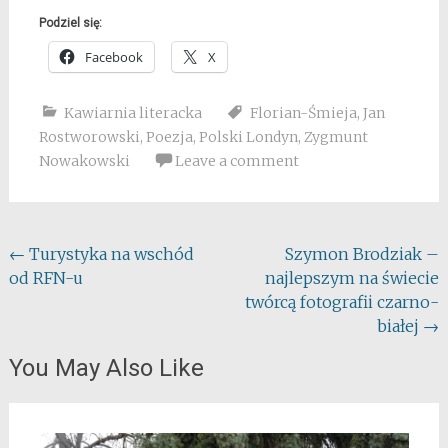
Podziel się:
Facebook
X
Kawiarnia literacka
Florian-Śmieja
,
Jan
Rostworowski
,
Poezja
,
Polski Londyn
,
Zygmunt
Nowakowski
Leave a comment
Post
←
Turystyka na wschód
Szymon Brodziak –
od RFN-u
najlepszym na świecie
navigation
twórcą fotografii czarno-
białej
→
You May Also Like