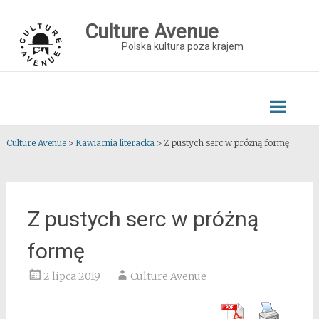
Skip
to
Culture Avenue
content
Polska kultura poza krajem
Culture Avenue
>
Kawiarnia literacka
>
Z pustych serc w próżną formę
Z pustych serc w próżną
formę
2 lipca 2019
Culture Avenue