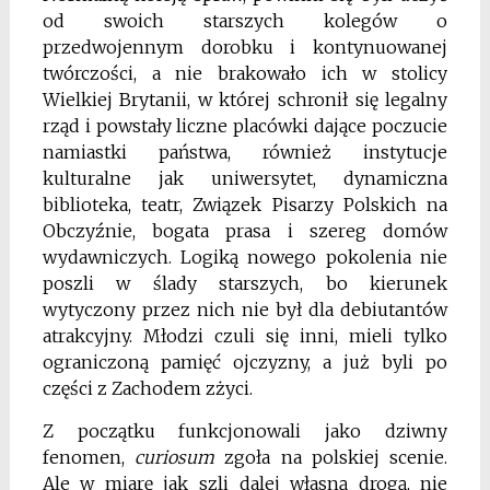
od swoich starszych kolegów o
przedwojennym dorobku i kontynuowanej
twórczości, a nie brakowało ich w stolicy
Wielkiej Brytanii, w której schronił się legalny
rząd i powstały liczne placówki dające poczucie
namiastki państwa, również instytucje
kulturalne jak uniwersytet, dynamiczna
biblioteka, teatr, Związek Pisarzy Polskich na
Obczyźnie, bogata prasa i szereg domów
wydawniczych. Logiką nowego pokolenia nie
poszli w ślady starszych, bo kierunek
wytyczony przez nich nie był dla debiutantów
atrakcyjny. Młodzi czuli się inni, mieli tylko
ograniczoną pamięć ojczyzny, a już byli po
części z Zachodem zżyci.
Z początku funkcjonowali jako dziwny
fenomen,
curiosum
zgoła na polskiej scenie.
Ale w miarę jak szli dalej własną drogą, nie