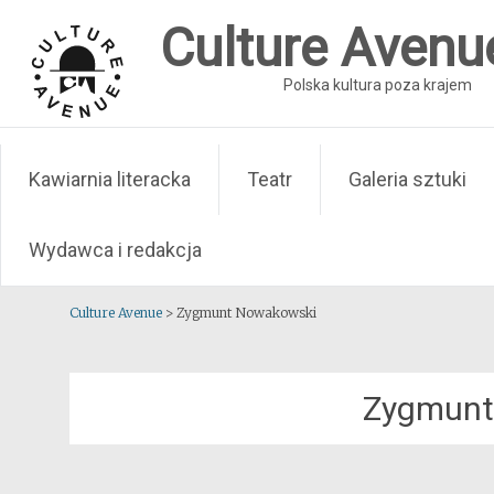
Skip
Culture Avenu
to
content
Polska kultura poza krajem
Kawiarnia literacka
Teatr
Galeria sztuki
Wydawca i redakcja
Culture Avenue
>
Zygmunt Nowakowski
Zygmunt