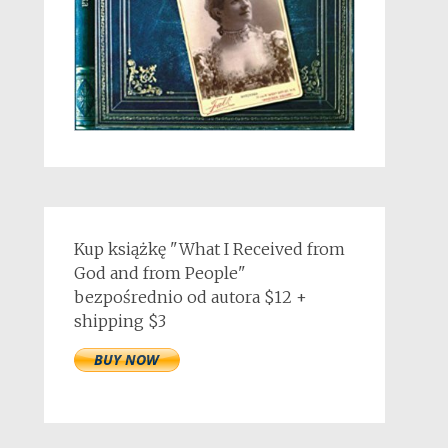
Kup książkę "What I Received from
God and from People"
bezpośrednio od autora $12 +
shipping $3