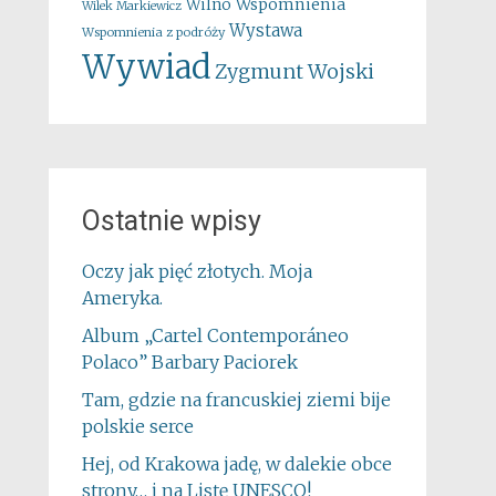
Wspomnienia
Wilno
Wilek Markiewicz
Wystawa
Wspomnienia z podróży
Wywiad
Zygmunt Wojski
Ostatnie wpisy
Oczy jak pięć złotych. Moja
Ameryka.
Album „Cartel Contemporáneo
Polaco” Barbary Paciorek
Tam, gdzie na francuskiej ziemi bije
polskie serce
Hej, od Krakowa jadę, w dalekie obce
strony… i na Listę UNESCO!