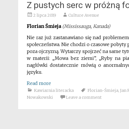
Z pustych serc w próżną f
2 lipca 2019
Culture Avenue
Florian Śmieja
(Mississauga, Kanada)
Nie raz już zastanawiano się nad problemem
społeczeństwa. Nie chodzi o czasowe pobyty p
poza ojczyzną. Wytarczy spojrzeć na same tytu
w materii: „Mowa bez ziemi”, „Ryby na pias
nagłówki dostatecznie mówią o anormalny
języku.
Read more
Kawiarnia literacka
Florian-Śmieja
,
Jan
Nowakowski
Leave a comment