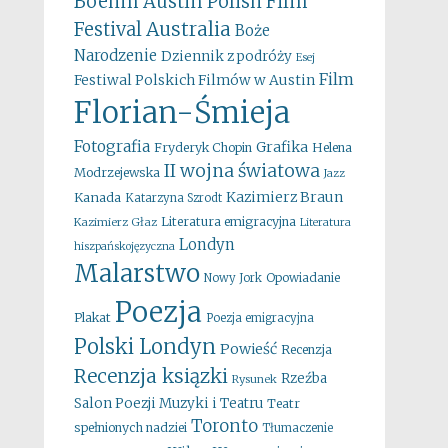
Boehm
Austin Polish Film
Australia
Festival
Boże
Narodzenie
Dziennik z podróży
Esej
Film
Festiwal Polskich Filmów w Austin
Florian-Śmieja
Fotografia
Grafika
Fryderyk Chopin
Helena
II wojna światowa
Modrzejewska
Jazz
Kazimierz Braun
Kanada
Katarzyna Szrodt
Literatura emigracyjna
Kazimierz Głaz
Literatura
Londyn
hiszpańskojęzyczna
Malarstwo
Opowiadanie
Nowy Jork
Poezja
Plakat
Poezja emigracyjna
Polski Londyn
Powieść
Recenzja
Recenzja ksiązki
Rzeźba
Rysunek
Salon Poezji Muzyki i Teatru
Teatr
Toronto
spełnionych nadziei
Tłumaczenie