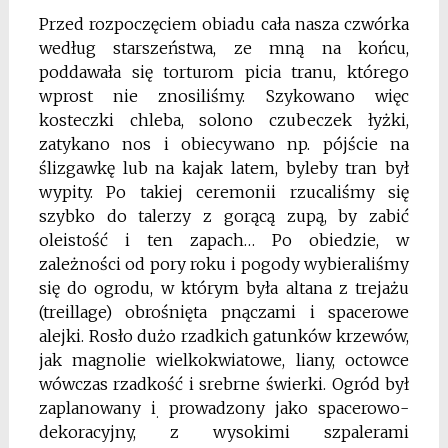
Przed rozpoczęciem obiadu cała nasza czwórka
według starszeństwa, ze mną na końcu,
poddawała się torturom picia tranu, którego
wprost nie znosiliśmy. Szyko­wano więc
kosteczki chleba, solono czubeczek łyżki,
zatykano nos i obiecywano np. pójście na
ślizgawkę lub na kajak latem, byleby tran był
wypity. Po takiej ceremonii rzucaliśmy się
szybko do talerzy z gorącą zupą, by zabić
oleistość i ten zapach… Po obiedzie, w
zależności od pory roku i pogody wybieraliśmy
się do ogrodu, w którym była altana z trejażu
(treillage) obrośnięta pnączami i spacerowe
alejki. Rosło dużo rzadkich gatunków krzewów,
jak magnolie wielkokwiatowe, liany, octowce
wówczas rzadkość i srebrne świerki. Ogród był
zaplanowany i
prowadzony jako spacerowo-
.
dekoracyjny, z wysokimi szpalerami