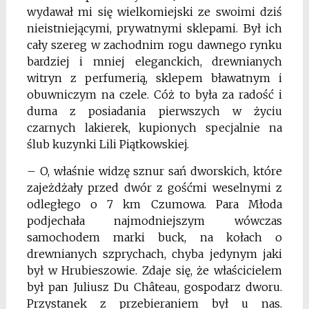
wydawał mi się wielkomiejski ze swoimi dziś
nieistniejącymi, prywatnymi sklepami. Był ich
cały szereg w zachodnim rogu dawnego rynku
bardziej i mniej eleganckich, drewnianych
witryn z perfumerią, sklepem bławatnym i
obuwniczym na czele. Cóż to była za radość i
duma z posiadania pierwszych w życiu
czarnych lakierek, kupionych specjalnie na
ślub kuzynki Lili Piąt
kowskiej.
– O, właśnie widzę sznur sań dworskich, które
zajeżdżały przed dwór z gośćmi weselnymi z
odległego o 7 km Czumowa. Para Młoda
podjechała najmodniej­szym wówczas
samochodem marki buck, na kołach o
drewnianych szprychach, chyba jedynym jaki
był w Hrubieszowie. Zdaje się, że właścicielem
był pan Juliusz Du Châ­teau, gospodarz dworu.
Przystanek z przebieraniem był u nas.