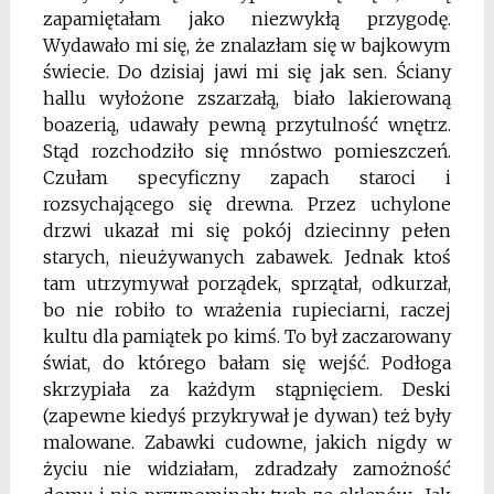
zapamiętałam jako niezwykłą przygo­dę.
Wydawało mi się, że znalazłam się w bajkowym
świecie. Do dzisiaj jawi mi się jak sen. Ściany
hallu wyłożone zszarzałą, biało lakierowaną
boazerią, udawały pewną przytulność wnętrz.
Stąd rozchodziło się mnóstwo pomieszczeń.
Czułam specyficzny zapach staroci i
rozsychającego się drewna. Przez uchylone
drzwi ukazał mi się pokój dziecinny pełen
starych, nieużywanych zabawek. Jednak ktoś
tam utrzymywał porządek, sprzątał, odkurzał,
bo nie ro­biło to wrażenia rupieciarni, raczej
kultu dla pamiątek po kimś. To był zaczarowa­ny
świat, do którego bałam się wejść. Podłoga
skrzypiała za każdym stąpnięciem. Deski
(zapewne kiedyś przykrywał je dywan) też były
malowane. Zabawki cudowne, jakich nigdy w
życiu nie widziałam, zdradzały zamożność