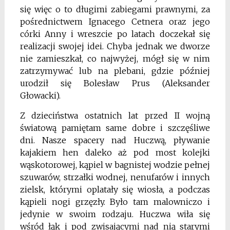
się więc o to długimi zabiegami prawnymi, za
pośrednictwem Ignacego Cetnera oraz jego
córki Anny i wreszcie po latach doczekał się
realizacji swojej idei. Chyba jednak we dworze
nie zamieszkał, co najwyżej, mógł się w nim
zatrzymywać lub na plebani, gdzie później
urodził się Bolesław Prus (Aleksander
Głowacki).
Z dzieciństwa ostatnich lat przed II wojną
światową pamiętam same dobre i szczęś­liwe
dni. Nasze spacery nad Huczwą, pływanie
kajakiem hen daleko aż pod most ko­lejki
wąskotorowej, kąpiel w bagnistej wodzie pełnej
szuwarów, strzałki wodnej, ne­nufarów i innych
zielsk, którymi oplatały się wiosła, a podczas
kąpieli nogi grzę­zły. Było tam malowniczo i
jedynie w swoim rodzaju. Huczwa wiła się
wśród łąk i pod zwisającymi nad nią starymi