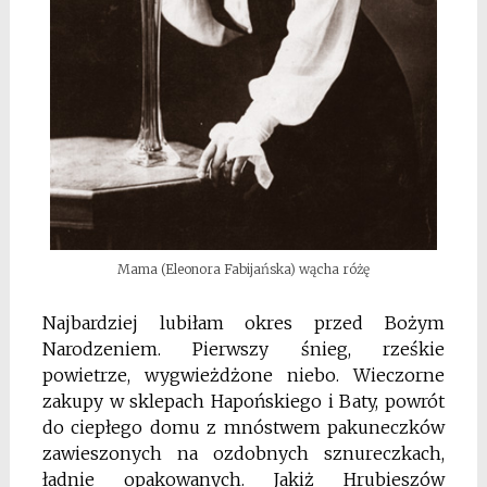
Mama (Eleonora Fabijańska) wącha różę
Najbardziej lubiłam okres przed Bożym
Narodzeniem. Pierwszy śnieg, rześkie
powietrze, wygwieżdżone niebo. Wieczorne
zakupy w sklepach Hapońskiego i Baty, powrót
do ciepłego domu z mnóstwem pakuneczków
zawieszonych na ozdobnych sznureczkach,
ładnie opakowanych. Jakiż Hrubieszów