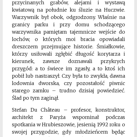
przycinanych grabów, alejami i wystawą
kwiatową na południe ku śluzie na Huczwie.
Warzywnik był obok, odgrodzony. Właśnie na
granicy parku i przy domu schodzącego
warzywnika pamiętam tajemnicze wejście do
lochów, o których moi bracia opowiadali
dreszczem przejmujące historie. Śmiałkowie,
którzy usiłowali zgłębić długość korytarza i
kierunek, zawsze doznawali przykrych
przygód: a to świece im zgasły, a to ktoś ich
pobił lub nastraszył. Czy była to zwykła, dawna
lodownia dworska, czy pozostałość piwnic
starego zamku – trudno dzisiaj powiedzieć.
Ślad po tym zaginął.
Stefan Du Château – profesor, kon­struktor,
architekt z Paryża wspominał podczas
spotkania w Hrubieszowie, jesienią 1992 roku o
swojej przygodzie, gdy młodzieńcem będąc