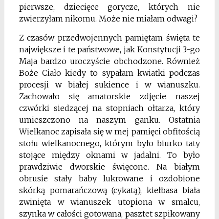
pierwsze, dziecięce gorycze, których nie
zwierzyłam nikomu. Może nie miałam odwagi?
Z czasów przedwojennych pamiętam święta te
największe i te państwowe, jak Konsty­tucji 3-go
Maja bardzo uroczyście obchodzone. Również
Boże Ciało kiedy to sypałam kwiatki podczas
procesji w białej sukience i w wianuszku.
Zachowało się amatorskie zdjęcie naszej
czwórki siedzącej na stopniach ołtarza, który
umieszczono na naszym ganku. Ostatnia
Wielkanoc zapisała się w mej pamięci obfitością
stołu wielkanocnego, którym było biurko taty
stojące między oknami w jadalni. To było
prawdziwie dwors­kie święcone. Na białym
obrusie stały baby lukrowane i ozdobione
skórką pomarańczo­wą (cykatą), kiełbasa biała
zwinięta w wianuszek utopiona w smalcu,
szynka w całości gotowana, pasztet szpikowany