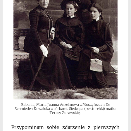
Babunia, Maria Joanna Anzelmowa z Moszyńskich De
Schmieden Kowalska z córkami. Siedząca (bez torebki) matka
Teresy Żurawskiej.
Przypominam sobie zdarzenie z pierwszych