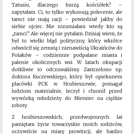
Tatusiu, dlaczego burzą kościółek? –
zapytałam. Ci, to tylko wykonują polecenie, ale
tamci nie mają racji – powiedział
jakby do
,
siebie ojciec. Nie rozumiałam wte­dy kto są
„tamci”. Ale więcej nie pytałam. Dzisiaj wiem, że
był to wielki błąd polityczny, który wkrótce
odwrócił się zemstą i nienawiścią Ukraińców do
Polaków – codziennie podpalane miasta i
palenie okolicznych wsi. W latach okupacji
dotkliwie to odczuwaliśmy. Zastrzelono np.
doktora Kuczewskiego, który był opiekunem
placówki PCK w Hrubieszowie, pomagał
ludziom materialnie, leczył i chronił przed
wywózką młodzieży do Niemiec na ciężkie
roboty.
Z hrubieszowskich, przedwojennych lat
pamiętam życie towarzyskie moich rodziców,
oczywiście na miarę prowincji, ale bardzo