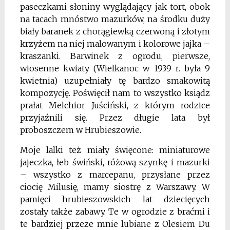
paseczkami słoniny wyglądający jak tort, obok
na tacach mnóstwo mazurków, na środku duży
biały baranek z chorągiewką czerwoną i złotym
krzyżem na niej malowanym i kolorowe jajka –
kraszanki. Barwinek z ogrodu, pierwsze,
wiosenne kwiaty (Wielkanoc w 1939 r. była 9
kwietnia) uzupełniały tę bardzo smakowitą
kompo­zycję. Poświęcił nam to wszystko ksiądz
prałat Melchior Juściński, z którym rodzice
przyjaźnili się. Przez długie lata był
proboszczem w Hrubieszowie.
Moje lalki też miały święcone: miniaturowe
jajeczka, łeb świński, różową szynkę i mazurki
– wszystko z marcepanu, przysłane przez
ciocię Milusię, mamy siostrę z War­szawy. W
pamięci hrubieszowskich lat dziecięcych
zostały także zabawy. Te w ogrodzie z braćmi i
te bardziej przeze mnie lubiane z Olesiem Du