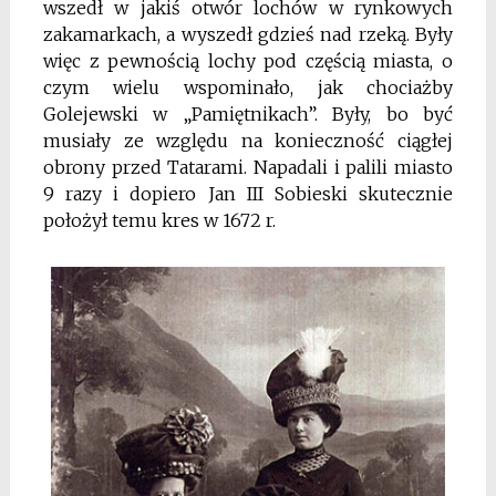
wszedł w jakiś otwór lochów w rynkowych
zakamarkach, a wyszedł gdzieś nad rzeką. Były
więc z pewnością lochy pod częścią miasta, o
czym wielu wspominało, jak chociażby
Golejewski w „Pamiętnikach”. Były, bo być
musiały ze względu na konieczność ciągłej
obrony przed Tatarami. Napadali i palili miasto
9 razy i dopiero Jan III Sobieski sku­tecznie
położył temu kres w 1672 r.