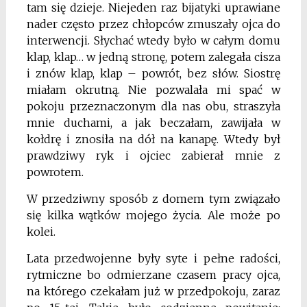
tam się dzieje. Niejeden raz bijatyki uprawiane
nader często przez chłopców zmuszały ojca do
interwencji. Słychać wtedy było w całym domu
klap, klap… w jedną stronę, potem zalegała cisza
i znów klap, klap – powrót, bez słów. Siostrę
miałam okrutną. Nie pozwalała mi spać w
pokoju przeznaczonym dla nas obu, straszyła
mnie duchami, a jak beczałam, zawijała w
kołdrę i znosiła na dół na ka­napę. Wtedy był
prawdziwy ryk i ojciec zabierał mnie z
powrotem.
W przedziwny sposób z domem tym związało
się kilka wątków mojego życia. Ale mo­że po
kolei.
Lata przedwojenne były syte i pełne radości,
rytmiczne bo odmierzane czasem pracy ojca,
na którego czekałam już w przedpokoju, zaraz