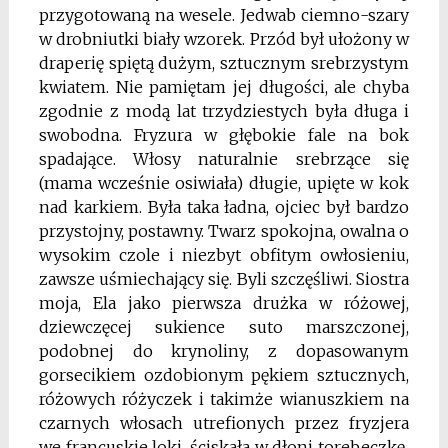
przygotowaną na wesele. Jedwab ciemno-szary
w drobniutki biały wzorek. Przód był ułożony w
draperię spiętą dużym, sztucznym srebrzystym
kwiatem. Nie pamiętam jej długości, ale chyba
zgodnie z mo­dą lat trzydziestych była długa i
swobodna. Fryzura w głębokie fale na bok
spadające. Włosy naturalnie srebrzące się
(mama wcześnie osiwiała) długie, upięte w kok
nad karkiem. Była taka ładna, ojciec był bardzo
przystojny, postawny. Twarz spo­kojna, owalna o
wysokim czole i niezbyt obfitym owłosieniu,
zawsze uśmiechający się. Byli szczęśliwi. Siostra
moja, Ela jako pierwsza drużka w różowej,
dziewczę­cej sukience suto marszczonej,
podobnej do krynoliny, z dopasowanym
gorsecikiem ozdobionym pękiem sztucznych,
różowych różyczek i takimże wianuszkiem na
czarnych wło­sach utrefionych przez fryzjera
we francuskie loki, ściskała w dłoni torebeczkę