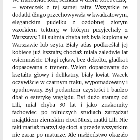
– woreczek z tej samej tafty. Wszystkie te
dodatki długo przechowywała w kwadratowym,
eleganckim pudełku z ozdobnej złotym
wzorkiem tektury, w którym przyjecha­ły z
Warszawy. Lili suknia chyba też była kupiona w
Warszawie lub szyta. Biały atłas podkreślał jej
kobiece już kształty, chociaż miała zaledwie lat
osiemnaście. Długi rękaw, bez dekoltu, gładka i
dopasowana z trenem. Welon dopasowany do
kształtu głowy i delikatny, biały kwiat. Wacek
oczywiście w czarnym fraku, wypomadowany i
upudrowany. Był pedantem czystości i bardzo
dbał o estetykę wyglądu. Był dużo starszy od
Lili, miał chyba 30 lat i jako znakomity
fachowiec, po rolni­czych studiach zarządzał
majątkiem ziemskim cioci Niusi, matki Lili. Nie
taki mariaż marzył się cioci, a przede wszystkim
nie zaraz po maturze. Ale małżeństwo okazało