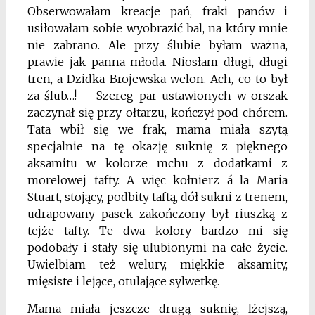
Obserwowałam kreacje pań, fraki panów i
usiłowałam sobie wyobrazić bal, na który mnie
nie zabrano. Ale przy ślubie byłam ważna,
prawie jak panna młoda. Niosłam długi, długi
tren, a Dzidka Brojewska welon. Ach, co to był
za ślub…! – Szereg par ustawio­nych w orszak
zaczynał się przy ołtarzu, kończył pod chórem.
Tata wbił się we frak, mama miała szytą
specjalnie na tę okazję suknię z pięknego
aksamitu w kolorze mchu z dodatkami z
morelowej tafty. A więc kołnierz á la Maria
Stuart, stojący, podbity taftą, dół sukni z trenem,
udrapowany pasek zakończony był riuszką z
tejże tafty. Te dwa kolory bardzo mi się
podobały i stały się ulubionymi na całe życie.
Uwielbiam też welury, miękkie aksamity,
mięsiste i lejące, otulające sylwetkę.
Mama miała jeszcze drugą suknię, lżejszą,