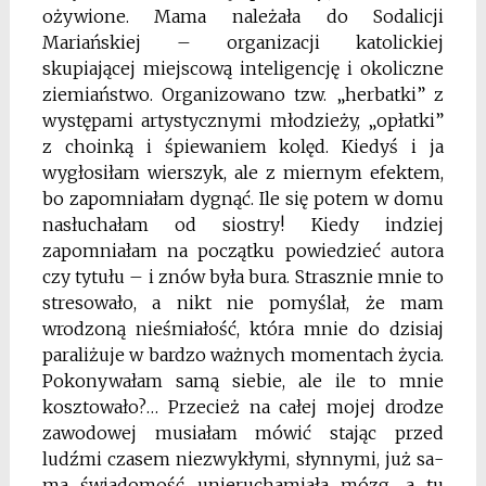
ożywione. Mama należała do Sodalicji
Mariańskiej – organizacji katolickiej
skupiającej miejscową inteligencję i okolicz­ne
ziemiaństwo. Organizowano tzw. „herbatki” z
występami artystycznymi młodzieży, „opłatki”
z choinką i śpiewaniem kolęd. Kiedyś i ja
wygłosiłam wierszyk, ale z miernym efektem,
bo zapomniałam dygnąć. Ile się potem w domu
nasłuchałam od siostry! Kiedy indziej
zapomniałam na początku powiedzieć autora
czy tytułu – i znów była bura. Strasznie mnie to
stresowało, a nikt nie pomyślał, że mam
wrodzoną nieśmia­łość, która mnie do dzisiaj
paraliżuje w bardzo ważnych momentach życia.
Pokonywa­łam samą siebie, ale ile to mnie
kosztowało?… Przecież na całej mojej drodze
zawodowej musiałam mówić stając przed
ludźmi czasem niezwykłymi, słynnymi, już sa­
ma świadomość unieruchamiała mózg, a tu