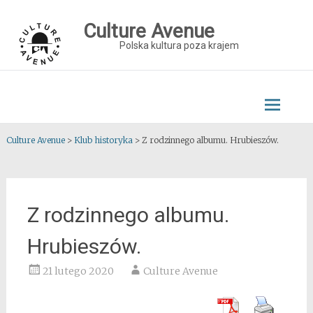
Skip
to
Culture Avenue
content
Polska kultura poza krajem
Culture Avenue
>
Klub historyka
>
Z rodzinnego albumu. Hrubieszów.
Z rodzinnego albumu.
Hrubieszów.
21 lutego 2020
Culture Avenue