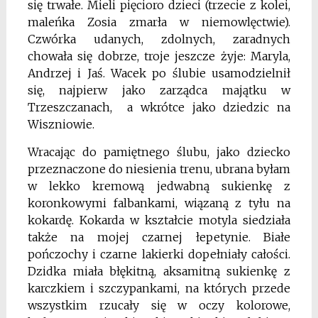
się trwałe. Mieli pięcioro dzieci (trzecie z kolei,
maleńka Zosia zmarła w niemowlęctwie).
Czwórka udanych, zdolnych, zaradnych
chowała się dobrze, troje jeszcze żyje: Maryla,
Andrzej i Jaś. Wacek po ślubie usamodzielnił
się, najpierw jako zarządca majątku w
Trzeszczanach, a wkrótce jako dziedzic na
Wiszniowie.
Wracając do pamiętnego ślubu, jako dziecko
przeznaczone do niesienia trenu, ubrana byłam
w lekko kremową jedwabną sukienkę z
koronkowymi falbankami, wiązaną z tyłu na
kokardę. Kokarda w kształcie motyla siedziała
także na mojej czarnej łepetynie. Białe
pończochy i czarne lakierki dopełniały całości.
Dzidka miała błękitną, aksa­mitną sukienkę z
karczkiem i szczypankami, na których przede
wszystkim rzucały się w oczy kolorowe,