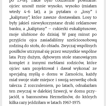
po 15-tej. Takie było codzienne powitanie:
ojciec unosił mnie wysoko, wysoko (miałam
wtedy 4-6 lat), a ja pytałam o „losy” i
„kaliptusy”, które zawsze dostawałam. Losy to
były jakieś niewykorzys­tane druki reklamowe
banku, a „kaliptusy” – cukierki eukaliptusowe,
moje ulubione do dzisiaj. W parę minut po
przyjściu ojca zasiadaliśmy sześcioosobową
rodziną do stołu, do obiadu. Zwyczaj wspólnych
posiłków utrzymał się przez wszystkie wspólne
lata. Przy dużym, dębowym stole stanowiącym
komplet z innymi meblami ro­dziców, które
ojciec sam projektował i dawał wykonać ze
specjalną myślą o domu w Zamościu, każdy
miał swoje stałe miejsce i swoją serwetkę obok
talerza. Z rozczuleniem, po latach, odnalazłam
ten zwyczaj w dalekiej Szwecji, w domu przy­
jaciół, u baronostwa Hermelinów, do których
kilka razy jeździłam w latach 1967-1975.