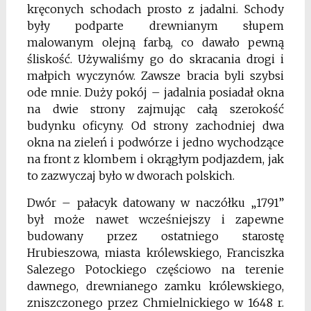
kręconych schodach prosto z jadalni. Schody
były podparte drewnianym słupem
malowanym olejną farbą, co dawało pewną
śliskość. Używaliśmy go do skracania drogi i
małpich wyczynów. Zawsze bracia byli szybsi
ode mnie. Duży pokój – jadalnia posiadał okna
na dwie strony zajmując całą szero­kość
budynku oficyny. Od strony zachodniej dwa
okna na zieleń i podwórze i jedno wychodzące
na front z klombem i okrągłym podjazdem, jak
to zazwyczaj było w dworach polskich.
Dwór – pałacyk datowany w naczółku „1791”
był może nawet wcześniejszy i zapewne
budowany przez ostatniego starostę
Hrubieszowa, miasta kró­lewskiego, Franciszka
Salezego Potockiego częściowo na terenie
dawnego, drewnia­nego zamku królewskiego,
zniszczonego przez Chmielnickiego w 1648 r.