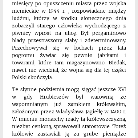
miesięcy po opuszczeniu miasta przez wojska
niemieckie w 1944 r. , rozpowiadane między
ludźmi, którzy w środku sło­necznego dnia
zobaczyli starego człowieka wychodzącego z
piwnicy wprost na ulicę. Był pergaminowo
blady, przestraszony, słaby i zdeterminowany.
Przechowywał się w lochach przez lata
pogromu żywiąc się pewnie jabłkami i
towarami, które tam magazynowano. Biedak,
nawet nie wiedział, że wojna się dla tej części
Polski skończyła.
Te słynne podziemia mogą sięgać jeszcze XVI
w. gdy Hrubieszów był warownią ze
wspomnianym już zamkiem królewskim,
założonym przez Władysława Jagiełłę w 1400 r.
W imieniu monarchy rządy tą królewszczyzną,
niezbyt cenioną, sprawowali starostowie. Toteż
królowie zastawiali ją za grube pieniądze