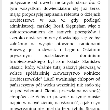
pożyczane od owych możnych starostów. O
tym wszystkim dowiedziałam się już teraz,
mając propozycję napisania referatu o dziejach
Hrubieszowa w XIX w., gdy podlegał
administracji carskiej Rosji. Sięgnęłam więc z
zainteresowaniem do sa­mych początków i
szeroko otwierałam oczy dowiadując się, że był
założony na wys­pie otoczonej ramionami
Huczwy, jej rozlewisk i bagien. Ostatnim
prywatnym posia­daczem dominium
hrubieszowskiego był sam ksiądz Stanisław
Staszic, który właśnie tutaj założył pierwszą w
Polsce spółdzielnię „Towarzystwo Rolnicze
Hrubieszowskie” (1816) uwalniając chłopów od
pańszczyzny pół wieku wcześniej niż stało się
to pod zabora­mi. Ziemia przeszła na własność
chłopów, ale żeby to prawnie uczynić musiał
naj­pierw nabyć ziemię na własność, a jako syn
mieszczanina nie miał do tego tytułu. Starano