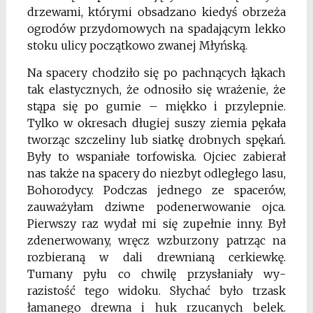
drzewami, którymi obsadzano kiedyś obrzeża
ogrodów przydomowych na spadającym lekko
stoku ulicy początkowo zwanej Młyńską.
Na spacery chodziło się po pachnących łąkach
tak elastycznych, że odnosiło się wrażenie, że
stąpa się po gumie – miękko i przylepnie.
Tylko w okresach długiej suszy ziemia pękała
tworząc szczeliny lub siatkę drobnych spękań.
Były to wspania­łe torfowiska. Ojciec zabierał
nas także na spacery do niezbyt odległego lasu,
Bohorodycy. Podczas jednego ze spacerów,
zauważyłam dziwne podenerwowanie ojca.
Pierwszy raz wydał mi się zupełnie inny. Był
zdenerwowany, wręcz wzburzony patrząc na
rozbieraną w dali drewnianą cerkiewkę.
Tumany pyłu co chwilę przysłaniały wy­
razistość tego widoku. Słychać było trzask
łamanego drewna i huk rzucanych belek.