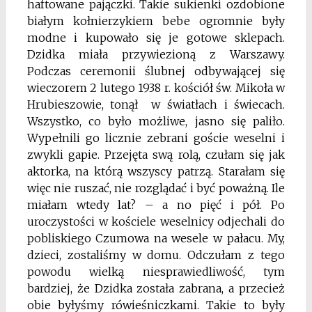
haftowane pajączki. Takie sukienki ozdobione
białym kołnierzykiem bebe ogromnie były
modne i kupowało się je gotowe sklepach.
Dzidka miała przywiezioną z Warszawy.
Podczas ceremonii ślubnej odbywającej się
wieczorem 2 lutego 1938 r. kościół św. Mikoła w
Hrubieszowie, tonął w światłach i świecach.
Wszystko, co było możliwe, jasno się paliło.
Wypełnili go licznie zebrani goście weselni i
zwykli gapie. Przejęta swą rolą, czułam się jak
aktorka, na którą wszyscy patrzą. Starałam się
więc nie ruszać, nie rozglądać i być poważną. Ile
miałam wtedy lat? – a no pięć i pół. Po
uroczystości w kościele weselnicy odjechali do
pobliskiego Czumowa na wesele w pałacu. My,
dzieci, zostaliśmy w domu. Odczułam z tego
powodu wielką niesprawiedliwość, tym
bardziej, że Dzidka została zabrana, a przecież
obie byłyśmy rówieśniczkami. Takie to były