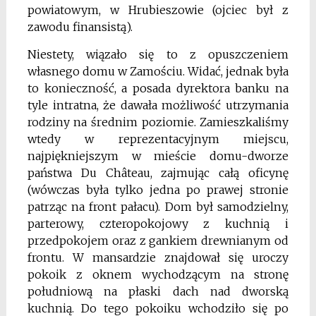
powiatowym, w Hrubieszowie (ojciec był z
zawodu finansistą).
Niestety, wiązało się to z opuszczeniem
własnego domu w Zamościu. Widać, jednak była
to konieczność, a posada dyrektora banku na
tyle intratna, że dawała możli­wość utrzymania
rodziny na średnim poziomie. Zamieszkaliśmy
wtedy w reprezenta­cyjnym miejscu,
najpiękniejszym w mieście domu-dworze
państwa Du Château, zajmując ca­łą oficynę
(wówczas była tylko jedna po prawej stronie
patrząc na front pałacu). Dom był samodzielny,
parterowy, czteropokojowy z kuchnią i
przedpokojem oraz z gankiem drewnianym od
frontu. W mansardzie znajdował się uroczy
pokoik z oknem wychodzącym na stronę
południową na płaski dach nad dworską
kuchnią. Do tego pokoiku wchodziło się po