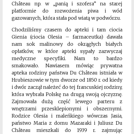
Château np. w „panią
i szofera” na starej
platformie do rozwożenia piwa i wód
gazowanych, która stała pod wiatą w podwórzu.
Chodziliśmy czasem do apteki i tam ciocia
Gienia (ciocia Olesia – farmaceutka) dawała
nam sok malinowy do okrągłych białych
opłatków, w które apteki sypały zazwyczaj
medyczne specyfiki. Nam to bardzo
smakowało. Nawiasem mówiąc prywatna
apteka rodziny państwa Du Château istniała w
Hrubieszowie w tym dworze od 1850 r. od kiedy
i dwór zaczął należeć do tej francuskiej rodziny,
która wybrała Polskę na drugą swoją ojczyznę.
Zajmowała dużą część lewego parteru z
wnętrzami przesklepionymi i obszernymi.
Rodzice Olesia i maleńkiego wówczas Jasia,
państwo Maria z domu Mazaraki i Juliusz Du
Château mieszkali do 1939 r. zajmując