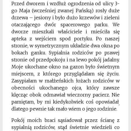
Przed dworem i wzdłuż ogrodzenia od ulicy 3-
go Maja (wcześniej zwanej Pańską) rosły duże
drzewa – jesiony i było dużo krzewów i zieleni
otaczającego dwór spacerowego parku. We
dworze mieszkali właściciele i mieściła się
apteka z wejściem spod portyku. Po naszej
stronie, w symetrycznym układzie dwa okna po
bokach ganku. Sypialnia rodziców po prawej
stronie od przedpokoju i na lewo pokój jadalny.
Moje ukochane okno na gazon było świetnym
miejscem, z któ­rego przyglądałam się życiu.
Zasypiałam w małżeńskich łożach rodziców w
obecności ukochanego ojca, który zawsze
klęcząc obok odmawiał wieczorny pacierz. Nie
pamię­tam, by mi kiedykolwiek coś opowiadał
,
dlatego pewnie tak mało wiem o jego rodzinie.
Pokój moich braci sąsiadował przez ścianę z
sypialnią rodziców, stąd świetnie wiedzieli co