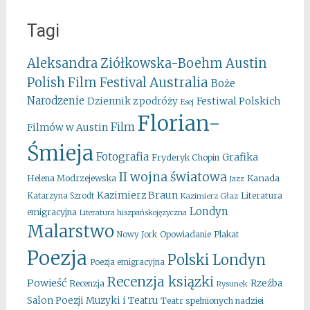
Tagi
Aleksandra Ziółkowska-Boehm
Austin
Australia
Polish Film Festival
Boże
Narodzenie
Festiwal Polskich
Dziennik z podróży
Esej
Florian-
Film
Filmów w Austin
Śmieja
Fotografia
Grafika
Fryderyk Chopin
II wojna światowa
Kanada
Helena Modrzejewska
Jazz
Kazimierz Braun
Literatura
Katarzyna Szrodt
Kazimierz Głaz
Londyn
emigracyjna
Literatura hiszpańskojęzyczna
Malarstwo
Opowiadanie
Plakat
Nowy Jork
Poezja
Polski Londyn
Poezja emigracyjna
Recenzja ksiązki
Powieść
Rzeźba
Recenzja
Rysunek
Salon Poezji Muzyki i Teatru
Teatr spełnionych nadziei