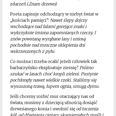
zdarzeń (
Znam drzewo)
.
Poeta zapisuje odchodzący w niebyt świat w
„kościach pamięci”:
Nawet ślepy dojrzy
wschodzące nad falami gorejące znaki i
wykrzyknie imiona zapomnianych rzeczy. I
znów powstaną wyrąbane lasy i uniosą
pochodnie nad mroczne sklepienia dni
wskrzeszonych z pyłu.
Co można i trzeba ocalić jeżeli człowiek tak
barbarzyńsko eksploatuje ziemię?
Próżno
szukać w lasach choć kropli zieleni. Pustynie
pochłonęły nawet wielkie rzeki. Staliśmy się
wysuszoną trawą, łupem ognia, smugą dymu.
Jeśli chcemy rozbić mur otaczający nas od
świata, musimy z dziecięcą ufnością dosiąść
drewnianego konia i uwolnić się
od toczenia
kół, od dźwigania ciężaru skamieniałych myśli i