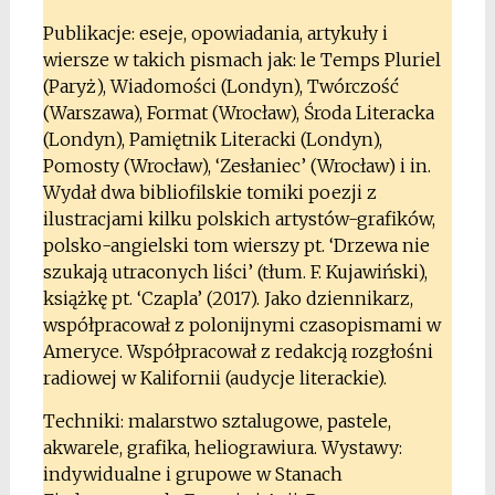
Publikacje: eseje, opowiadania, artykuły i
wiersze w takich pismach jak: le Temps Pluriel
(Paryż), Wiadomości (Londyn), Twórczość
(Warszawa), Format (Wrocław), Środa Literacka
(Londyn), Pamiętnik Literacki (Londyn),
Pomosty (Wrocław), ‘Zesłaniec’ (Wrocław) i in.
Wydał dwa bibliofilskie tomiki poezji z
ilustracjami kilku polskich artystów-grafików,
polsko-angielski tom wierszy pt. ‘Drzewa nie
szukają utraconych liści’ (tłum. F. Kujawiński),
książkę pt. ‘Czapla’ (2017). Jako dziennikarz,
współpracował z polonijnymi czasopismami w
Ameryce. Współpracował z redakcją rozgłośni
radiowej w Kalifornii (audycje literackie).
Techniki: malarstwo sztalugowe, pastele,
akwarele, grafika, heliograwiura. Wystawy:
indywidualne i grupowe w Stanach