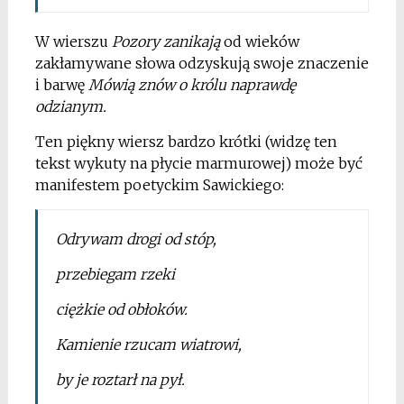
W wierszu
Pozory zanikają
od wieków
zakłamywane słowa odzyskują swoje znaczenie
i barwę
Mówią znów o królu
naprawdę
odzianym.
Ten piękny wiersz bardzo krótki (widzę ten
tekst wykuty na płycie marmurowej) może być
manifestem poetyckim Sawickiego:
Odrywam drogi od stóp,
przebiegam rzeki
ciężkie od obłoków.
Kamienie rzucam wiatrowi,
by je roztarł na pył.