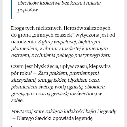
obrońców królestwa bez kresu
i miasta
popiołów
Droga tych nielicznych, Herosów zaliczonych
do grona „zimnych czaszek” wytyczona jest od
narodzenia:
Z gliny wypalonej, błękitnym
płomieniem, z chmury rozdartej kamiennym
ostrzem, z tchnienia pełnego pustynnego żaru.
Czym jest błysk życia, upływ czasu, klepsydra
pór roku? –
Żaru ptakiem, promiennymi
skrzydłami, smugą iskier, błyskiem oczu,
płomieniem świecy, wodą ognistą, obłokiem
gorejącym, czarną gwiazdą rozświetloną w
sobie…
Powtarzaj stare zaklęcia ludzkości bajki i legendy
– Dlatego Sawicki opowiada legendę: