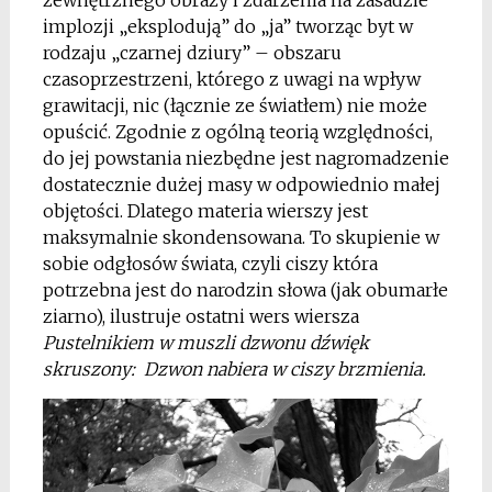
implozji „eksplodują” do „ja” tworząc byt w
rodzaju „czarnej dziury” – obszaru
czasoprzestrzeni, którego z uwagi na wpływ
grawitacji, nic (łącznie ze światłem) nie może
opuścić. Zgodnie z ogólną teorią względności,
do jej powstania niezbędne jest nagromadzenie
dostatecznie dużej masy w odpowiednio małej
objętości. Dlatego materia wierszy jest
maksymalnie skondensowana. To skupienie w
sobie odgłosów świata, czyli ciszy która
potrzebna jest do narodzin słowa (jak obumarłe
ziarno), ilustruje ostatni wers wiersza
Pustelnikiem w muszli dzwonu dźwięk
skruszony: Dzwon nabiera w ciszy brzmienia.