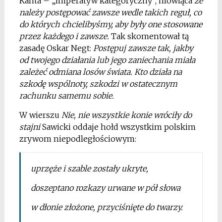
Kanta – „imperatyw kategoryczny”, mówiąca
że
należy postępować zawsze wedle takich reguł, co
do których chcielibyśmy, aby były one stosowane
przez każdego i zawsze.
Tak skomentował tą
zasadę Oskar Negt:
Postępuj zawsze tak, jakby
od twojego działania lub jego zaniechania miała
zależeć odmiana losów świata. Kto działa na
szkodę wspólnoty, szkodzi w ostatecznym
rachunku samemu sobie.
W wierszu
Nie, nie wszystkie konie wróciły do
stajni
Sawicki oddaje hołd wszystkim polskim
zrywom niepodległościowym:
uprzęże i szable zostały ukryte,
doszeptano rozkazy urwane w pół słowa
w dłonie złożone, przyciśnięte do twarzy.