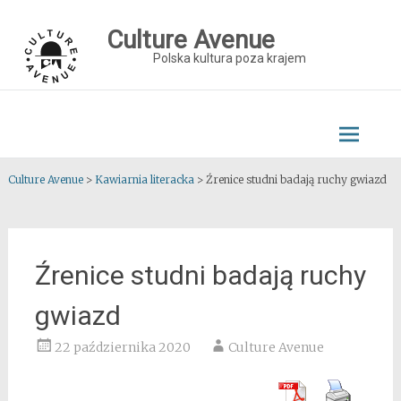
Skip
to
Culture Avenue
content
Polska kultura poza krajem
Culture Avenue
>
Kawiarnia literacka
>
Źrenice studni badają ruchy gwiazd
Źrenice studni badają ruchy
gwiazd
22 października 2020
Culture Avenue