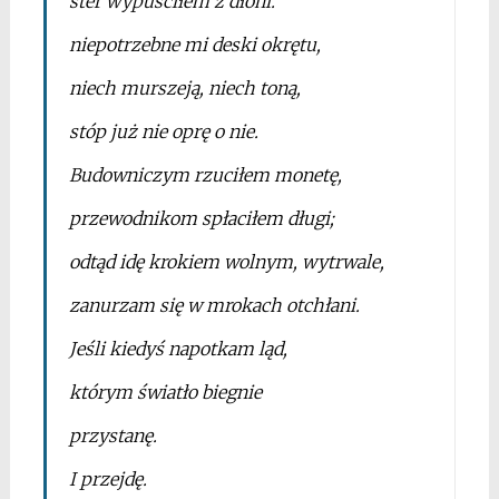
ster wypuściłem z dłoni.
niepotrzebne mi deski okrętu,
niech murszeją, niech toną,
stóp już nie oprę o nie.
Budowniczym rzuciłem monetę,
przewodnikom spłaciłem długi;
odtąd idę krokiem wolnym, wytrwale,
zanurzam się w mrokach otchłani.
Jeśli kiedyś napotkam ląd,
którym światło biegnie
przystanę.
I przejdę.