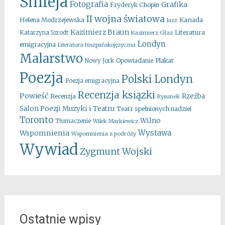
Śmieja
Fotografia
Grafika
Fryderyk Chopin
II wojna światowa
Kanada
Helena Modrzejewska
Jazz
Kazimierz Braun
Literatura
Katarzyna Szrodt
Kazimierz Głaz
Londyn
emigracyjna
Literatura hiszpańskojęzyczna
Malarstwo
Opowiadanie
Plakat
Nowy Jork
Poezja
Polski Londyn
Poezja emigracyjna
Recenzja ksiązki
Powieść
Rzeźba
Recenzja
Rysunek
Salon Poezji Muzyki i Teatru
Teatr spełnionych nadziei
Toronto
Wilno
Tłumaczenie
Wilek Markiewicz
Wystawa
Wspomnienia
Wspomnienia z podróży
Wywiad
Zygmunt Wojski
Ostatnie wpisy