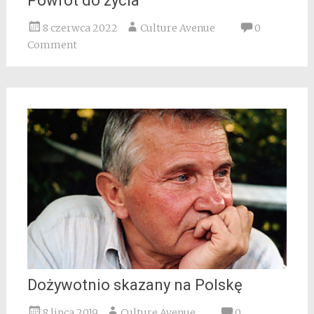
Powrót do życia
8 czerwca 2022
Culture Avenue
0
Comment
Dożywotnio skazany na Polskę
8 lipca 2019
Culture Avenue
0