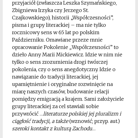
przyjaciół (zwłaszcza Leszka Szymańskiego,
Zbigniewa Irzyka czy Jerzego St.
Czajkowskiego), historii „Współczesności”,
pisma i grupy literackiej – ma nie tylko
rocznicowy sens w 65 lat po polskim
Październiku. Omawiane przeze mnie
opracowanie Pokolenie
„
Współczesności” to
dzieło Anny Marii Mickiewicz. Idzie w nim nie
tylko o sens zrozumienia drogi twórczej
pokolenia, czy o sens anegdotyczny. Idzie o
nawiązanie do tradycji literackiej, jej
upamiętnienie i oryginalne rozwinięcie na
miarę naszych czasów, budowanie relacji
pomiędzy emigracją a krajem. Sami założyciele
grupy literackiej za cel stawiali sobie
przywrócić …
literaturze polskiej jej pluralizm i
ciągłość tradycji, a także
(wznowić; przyp. aut.)
szeroki kontakt z kulturą Zachodu
…