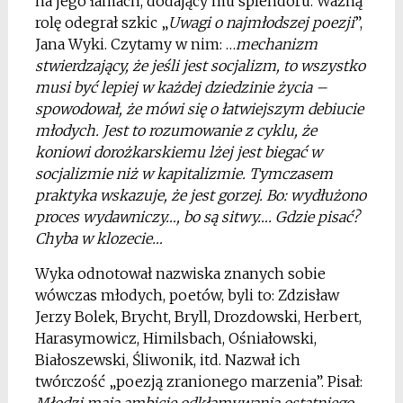
na jego łamach, dodający mu splendoru. Ważną
rolę odegrał szkic „
Uwagi o najmłodszej poezji
”,
Jana Wyki. Czytamy w nim: …
mechanizm
stwierdzający, że jeśli jest socjalizm, to wszystko
musi być lepiej w każdej dziedzinie życia –
spowodował, że mówi się o łatwiejszym debiucie
młodych. Jest to rozumowanie z cyklu, że
koniowi dorożkarskiemu lżej jest biegać w
socjalizmie niż w kapitalizmie. Tymczasem
praktyka wskazuje, że jest gorzej. Bo: wydłużono
proces wydawniczy…, bo są sitwy…. Gdzie pisać?
Chyba w klozecie…
Wyka odnotował nazwiska znanych sobie
wówczas młodych, poetów, byli to: Zdzisław
Jerzy Bolek, Brycht, Bryll, Drozdowski, Herbert,
Harasymowicz, Himilsbach, Ośniałowski,
Białoszewski, Śliwonik, itd. Nazwał ich
twórczość „poezją zranionego marzenia”. Pisał:
Młodzi mają ambicję odkłamywania ostatniego