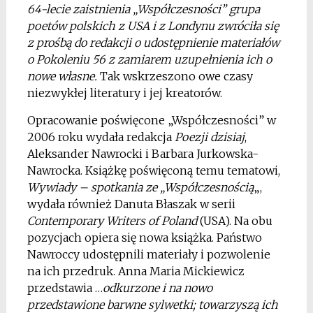
64-lecie zaistnienia „Współczesności” grupa
poetów polskich z USA i z Londynu zwróciła się
z prośbą do redakcji o udostępnienie materiałów
o Pokoleniu 56 z zamiarem uzupełnienia ich o
nowe własne.
Tak wskrzeszono owe czasy
niezwykłej literatury i jej kreatorów.
Opracowanie poświęcone „Współczesności” w
2006 roku wydała redakcja
Poezji dzisiaj
,
Aleksander Nawrocki i Barbara Jurkowska-
Nawrocka. Książkę poświęconą temu tematowi,
Wywiady – spotkania ze „Współczesnością
„,
wydała również Danuta Błaszak w serii
Contemporary Writers of Poland
(USA). Na obu
pozycjach opiera się nowa książka. Państwo
Nawroccy udostępnili materiały i pozwolenie
na ich przedruk. Anna Maria Mickiewicz
przedstawia …
odkurzone i na nowo
przedstawione barwne sylwetki; towarzyszą ich