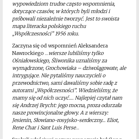
wypowiedziom trudne często wspomnienia,
dotyczące czasów, w których byli młodzi i
próbowali niezależnie tworzyć. Jest to swoista
mapa literacka polskiego ruchu
„Współczesności” 1956 roku.
Zaczyna się od wspomnień Aleksandera
Nawrockiego …
wiersze lubiliśmy tylko
Ośniałowskiego, Śliwonika uznaliśmy za
wymądrzone, Grochowiaka – dziwolągowate, ale
intrygujące. Nie pytaliśmy nauczycieli o
przewodnictwo, sami dawaliśmy sobie radę z
autorami „Współczesności”. Wiedzieliśmy, że
mamy się od nich uczyć…. Najlepiej czytał nam
się Andrzej Brycht: jego mocna, proza odurzała
nasze prowincjonalne głowy. A z wierszy:
Jesienin, Słowiano-rosyjsko-serdeczny… Eliot,
Rene Char i Sant Luis Perse
…