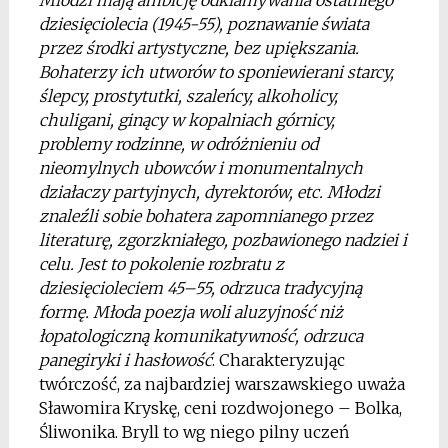
dziesięciolecia (1945-55), poznawanie świata
przez środki artystyczne, bez upiększania.
Bohaterzy ich utworów to sponiewierani starcy,
ślepcy, prostytutki, szaleńcy, alkoholicy,
chuligani, ginący w kopalniach górnicy,
problemy rodzinne, w odróżnieniu od
nieomylnych ubowców i monumentalnych
działaczy partyjnych, dyrektorów, etc. Młodzi
znaleźli sobie bohatera zapomnianego przez
literaturę, zgorzkniałego, pozbawionego nadziei i
celu. Jest to pokolenie rozbratu z
dziesięcioleciem 45–55, odrzuca tradycyjną
formę. Młoda poezja woli aluzyjność niż
łopatologiczną komunikatywność, odrzuca
panegiryki i hasłowość
. Charakteryzując
twórczość, za najbardziej warszawskiego uważa
Sławomira Kryskę, ceni rozdwojonego – Bolka,
Śliwonika. Bryll to wg niego pilny uczeń