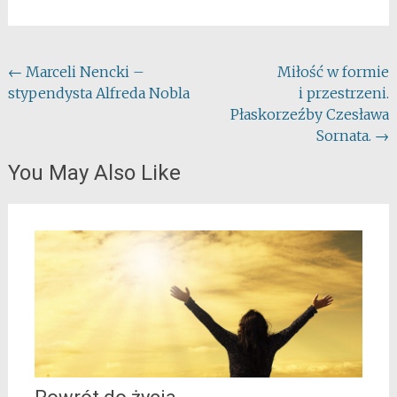
Post
←
Marceli Nencki –
Miłość w formie
stypendysta Alfreda Nobla
i przestrzeni.
navigation
Płaskorzeźby Czesława
Sornata.
→
You May Also Like