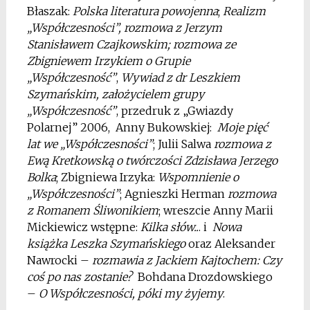
Błaszak:
Polska literatura powojenna
;
Realizm
„Współczesności”, rozmowa z Jerzym
Stanisławem Czajkowskim;
rozmowa ze
Zbigniewem Irzykiem o Grupie
„Współczesność”
,
Wywiad z dr Leszkiem
Szymańskim, założycielem grupy
„Współczesność”
, przedruk z „Gwiazdy
Polarnej” 2006, Anny Bukowskiej:
Moje pięć
lat we „Współczesności”
; Julii Salwa
rozmowa z
Ewą Kretkowską o twórczości Zdzisława Jerzego
Bolka
; Zbigniewa Irzyka:
Wspomnienie o
„Współczesności”
; Agnieszki Herman
rozmowa
z Romanem Śliwonikiem
; wreszcie Anny Marii
Mickiewicz wstępne:
Kilka słów..
. i
Nowa
książka Leszka Szymańskiego
oraz Aleksander
Nawrocki –
rozmawia z Jackiem Kajtochem: Czy
coś po nas zostanie?
Bohdana Drozdowskiego
–
O Współczesności, póki my żyjemy
.