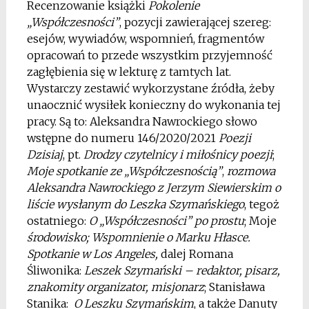
Recenzowanie książki
Pokolenie
„Współczesności”
, pozycji zawierającej szereg:
esejów, wywiadów, wspomnień, fragmentów
opracowań to przede wszystkim przyjemność
zagłębienia się w lekturę z tamtych lat.
Wystarczy zestawić wykorzystane źródła, żeby
unaocznić wysiłek konieczny do wykonania tej
pracy. Są to: Aleksandra Nawrockiego słowo
wstępne do numeru 146/2020/2021
Poezji
Dzisiaj
, pt.
Drodzy czytelnicy i miłośnicy poezji
;
Moje spotkanie ze „Współczesnością”
,
rozmowa
Aleksandra Nawrockiego z Jerzym Siewierskim o
liście wysłanym do Leszka Szymańskiego
, tegoż
ostatniego:
O „Współczesności” po prostu
; Moje
środowisko;
Wspomnienie o Marku Hłasce.
Spotkanie w Los Angeles,
dalej Romana
Śliwonika:
Leszek Szymański – redaktor, pisarz,
znakomity organizator, misjonarz
; Stanisława
Stanika:
O Leszku Szymańskim
, a także Danuty