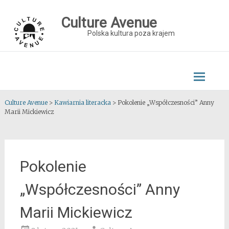
Skip
to
Culture Avenue
content
Polska kultura poza krajem
Culture Avenue
>
Kawiarnia literacka
>
Pokolenie „Współczesności” Anny
Marii Mickiewicz
Pokolenie
„Współczesności” Anny
Marii Mickiewicz