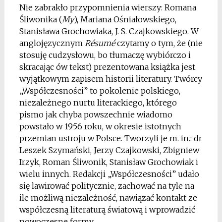
Nie zabrakło przypomnienia wierszy: Romana
Śliwonika (
My
), Mariana Ośniałowskiego,
Stanisława Grochowiaka, J. S. Czajkowskiego. W
anglojęzycznym
Résumé
czytamy o tym, że (nie
stosuję cudzysłowu, bo tłumaczę wybiórczo i
skracając ów tekst) prezentowana książka jest
wyjątkowym zapisem historii literatury. Twórcy
„Współczesności” to pokolenie polskiego,
niezależnego nurtu literackiego, którego
pismo jak chyba powszechnie wiadomo
powstało w 1956 roku, w okresie istotnych
przemian ustroju w Polsce. Tworzyli je m. in.: dr
Leszek Szymański, Jerzy Czajkowski, Zbigniew
Irzyk, Roman Śliwonik, Stanisław Grochowiak i
wielu innych. Redakcji „Współczesności” udało
się lawirować politycznie, zachować na tyle na
ile możliwą niezależność, nawiązać kontakt ze
współczesną literaturą światową i wprowadzić
nowoczesne formy.