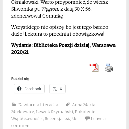
Ośniałowski. Warto przypomnieć, że wiersz
Śliwonika pt.
Węgrom
z datą 30 X 56,
zdenerwował Gomułkę.
Wszystkiego nie opiszę, bo jest tego bardzo
dużo! Lektura to przednia i obowiązkowa!
Wydanie: Biblioteka Poezji dzisiaj, Warszawa
2020/21
Podziel się:
Facebook
X
Kawiarnia literacka
Anna Maria
Mickiewicz
,
Leszek Szymański
,
Pokolenie
Współczesności
,
Recenzja książki
Leave a
comment