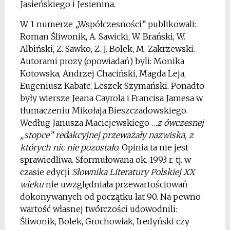
Jasieńskiego i Jesienina.
W 1 numerze „Współczesności” publikowali:
Roman Śliwonik, A. Sawicki, W. Brański, W.
Albiński, Z. Sawko, Z. J. Bolek, M. Zakrzewski.
Autorami prozy (opowiadań) byli: Monika
Kotowska, Andrzej Chaciński, Magda Leja,
Eugeniusz Kabatc, Leszek Szymański. Ponadto
były wiersze Jeana Cayrola i Francisa Jamesa w
tłumaczeniu Mikołaja Bieszczadowskiego.
Według Janusza Maciejewskiego …
z ówczesnej
„stopce” redakcyjnej przeważały nazwiska, z
których nic nie pozostało
. Opinia ta nie jest
sprawiedliwa. Sformułowana ok. 1993 r. tj. w
czasie edycji
Słownika Literatury Polskiej XX
wieku
nie uwzględniała przewartościowań
dokonywanych od początku lat 90. Na pewno
wartość własnej twórczości udowodnili:
Śliwonik, Bolek, Grochowiak, Iredyński czy