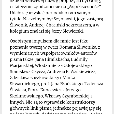
Szukali właściwej nazwy, propozycją był Gong,
ostatecznie zgodzono się na „Współczesność”.
Udało się uzyskać periodyk o tym samym
tytule. Naczelnym był Szymański, jego zastępcą
Śliwonik, Andrzej Chaciński sekretarzem, a w
kolegium znalazł się Jerzy Siewierski.
Osobistym impulsem dla mnie jest fakt
poznania twarzą w twarz Romana Śliwonika, z
wymienianych współpracowników-autorów
pisma także: Jana Himilsbacha, Ludmiły
Marjańskiej, Włodzimierza Odojewskiego,
Stanisława Czycza, Andrzeja K. Waśkiewicza,
Zdzisława Łączkowskiego, Marka
Skwarnickiego, prof. Jana Błońskiego, Tadeusza
Śliwiaka, Piotra Kuncewicza, Jerzego
Skolimowskiego, Wisławy Szymborskiej i
innych. Nie są to wprawdzie konstruktorzy
głównych linii pisma, jednakże pojawiający się