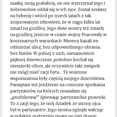
matkę, moją prababcię, on nie wytrzymał tego i
dobrowolnie oddał się w ich ręce. Został zesłany
na Syberię i wrócił po trzech latach z tak
zrujnowanym zdrowiem, że w ciągu kilku lat
zmarł na gruźlicę. Jego dwie siostry też zmarły
na gruźlicę, jeszcze w czasie wojny. Pracowały w
koszmarnych warunkach: Niemcy kazali im
odśnieżać ulicę, bez odpowiedniego ubrania,
bez butów. W jednej z nich, niesamowicie
pięknej dziewczynie, podobno kochał się
niemiecki oficer, ale oczywiście taki związek
nie mógł mieć racji bytu… Te wojenne
wspomnienia były częścią mojego dzieciństwa.
Pamiętam też jeżdżenie na coroczne spotkania
partyzantów, na których musiałam się
„produkować” śpiewając partyzanckie piosenki.
To z racji tego, że mój dziadek ze strony ojca
był w partyzantce. Jego siostra zginęła walcząc
w polskim podziemiu (mam po niej drugie