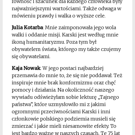
równość i szacunek dla każdego człowieka były
najważniejszymi wartościami. Także odwaga w
mówieniu prawdy i walka o wyższe cele.
Julia Kotarba
: Mnie zaimponowała jego wola
walki i oddanie misji. Karski jest według mnie
ikoną humanitaryzmu. Poza tym był
obywatelem świata, którego my także czujemy
się obywatelami.
Kaja Nowak
: W jego postaci najbardziej
przemawia do mnie to, że się nie poddawał. Też
inspiruje mnie brak konformizmu oraz chęć
pomocy i działania. Na okoliczność naszego
wywiadu odświeżyłam sobie lekturę „Tajnego
państwa”, które uzmysłowiło mi z jakimi
ogromnymi przeciwnościami Karski i inni
członkowie polskiego podziemia musieli się
zmierzać i jakie mieli niesamowite efekty. To
jest bardzo ważne w naszych czasach. Te 75 lat