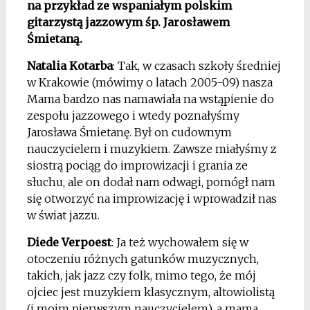
na przykład ze wspaniałym polskim
gitarzystą jazzowym śp. Jarosławem
Śmietaną.
Natalia Kotarba
: Tak, w czasach szkoły średniej
w Krakowie (mówimy o latach 2005-09) nasza
Mama bardzo nas namawiała na wstąpienie do
zespołu jazzowego i wtedy poznałyśmy
Jarosława Śmietanę. Był on cudownym
nauczycielem i muzykiem. Zawsze miałyśmy z
siostrą pociąg do improwizacji i grania ze
słuchu, ale on dodał nam odwagi, pomógł nam
się otworzyć na improwizację i wprowadził nas
w świat jazzu.
Diede Verpoest
: Ja też wychowałem się w
otoczeniu różnych gatunków muzycznych,
takich, jak jazz czy folk, mimo tego, że mój
ojciec jest muzykiem klasycznym, altowiolistą
(i moim pierwszym nauczycielem), a mama