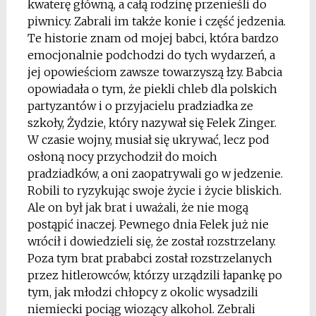
kwaterę główną, a całą rodzinę przenieśli do
piwnicy. Zabrali im także konie i część jedzenia.
Te historie znam od mojej babci, która bardzo
emocjonalnie podchodzi do tych wydarzeń, a
jej opowieściom zawsze towarzyszą łzy. Babcia
opowiadała o tym, że piekli chleb dla polskich
partyzantów i o przyjacielu pradziadka ze
szkoły, Żydzie, który nazywał się Felek Zinger.
W czasie wojny, musiał się ukrywać, lecz pod
osłoną nocy przychodził do moich
pradziadków, a oni zaopatrywali go w jedzenie.
Robili to ryzykując swoje życie i życie bliskich.
Ale on był jak brat i uważali, że nie mogą
postąpić inaczej. Pewnego dnia Felek już nie
wrócił i dowiedzieli się, że został rozstrzelany.
Poza tym brat prababci został rozstrzelanych
przez hitlerowców, którzy urządzili łapankę po
tym, jak młodzi chłopcy z okolic wysadzili
niemiecki pociąg wiozący alkohol. Zebrali