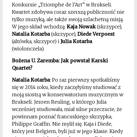
Konkursie „Triomphe de l’Art” w Brukseli.
Kwartet zdobywa coraz szerszą publiczność nie
tylko muzyką, ale także swoją szlachetną misją.
W jego skład wchodzą:
Kaja Nowak
(skrzypce),
Natalia Kotarba
(skrzypce),
Diede Verpoest
(altówka, skrzypce) i
Julia Kotarba
(wiolonczela).
Bożena U. Zaremba: Jak powstał Karski
Quartet?
Natalia Kotarba
: Po raz pierwszy spotkaliśmy
się w 2014 roku, kiedy zaczęłyśmy studiować z
moją siostrą w konserwatorium muzycznym w
Brukseli. Jeroen Reuling, u którego Julia
wcześniej studiowała, miał silne przeczucie, że
powinnam poznać francuskiego skrzypka,
Philippe Graffin. Nie mylił się. Kaja i Diede,
który jest Belgiem, byli już w jego klasie. Kiedy