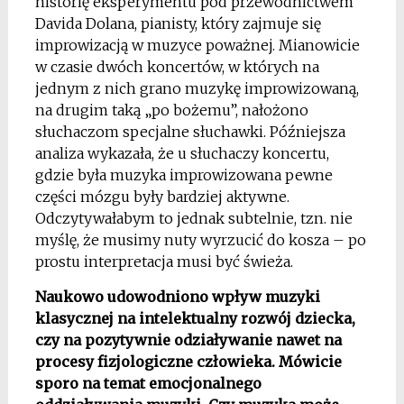
historię eksperymentu pod przewodnictwem
Davida Dolana, pianisty, który zajmuje się
improwizacją w muzyce poważnej. Mianowicie
w czasie dwóch koncertów, w których na
jednym z nich grano muzykę improwizowaną,
na drugim taką „po bożemu”, nałożono
słuchaczom specjalne słuchawki. Późniejsza
analiza wykazała, że u słuchaczy koncertu,
gdzie była muzyka improwizowana pewne
części mózgu były bardziej aktywne.
Odczytywałabym to jednak subtelnie, tzn. nie
myślę, że musimy nuty wyrzucić do kosza – po
prostu interpretacja musi być świeża.
Naukowo udowodniono wpływ muzyki
klasycznej na intelektualny rozwój dziecka,
czy na pozytywnie odziaływanie nawet na
procesy fizjologiczne człowieka. Mówicie
sporo na temat emocjonalnego