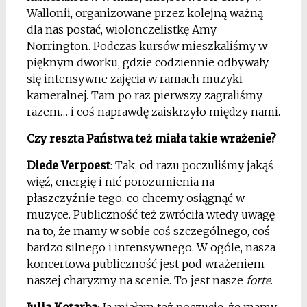
Wallonii, organizowane przez kolejną ważną
dla nas postać, wiolonczelistkę Amy
Norrington. Podczas kursów mieszkaliśmy w
pięknym dworku, gdzie codziennie odbywały
się intensywne zajęcia w ramach muzyki
kameralnej. Tam po raz pierwszy zagraliśmy
razem… i coś naprawdę zaiskrzyło między nami.
Czy reszta Państwa też miała takie wrażenie?
Diede Verpoest
: Tak, od razu poczuliśmy jakąś
więź, energię i nić porozumienia na
płaszczyźnie tego, co chcemy osiągnąć w
muzyce. Publiczność też zwróciła wtedy uwagę
na to, że mamy w sobie coś szczególnego, coś
bardzo silnego i intensywnego. W ogóle, nasza
koncertowa publiczność jest pod wrażeniem
naszej charyzmy na scenie. To jest nasze
forte
.
Julia Kotarba
: Ja miałam też poczucie, że mamy