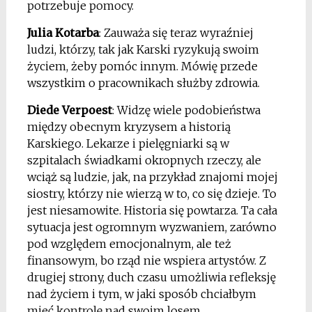
potrzebuje pomocy.
Julia Kotarba
: Zauważa się teraz wyraźniej
ludzi, którzy, tak jak Karski ryzykują swoim
życiem, żeby pomóc innym. Mówię przede
wszystkim o pracownikach służby zdrowia.
Diede Verpoest
: Widzę wiele podobieństwa
między obecnym kryzysem a historią
Karskiego. Lekarze i pielęgniarki są w
szpitalach świadkami okropnych rzeczy, ale
wciąż są ludzie, jak, na przykład znajomi mojej
siostry, którzy nie wierzą w to, co się dzieje. To
jest niesamowite. Historia się powtarza. Ta cała
sytuacja jest ogromnym wyzwaniem, zarówno
pod względem emocjonalnym, ale też
finansowym, bo rząd nie wspiera artystów. Z
drugiej strony, duch czasu umożliwia refleksję
nad życiem i tym, w jaki sposób chciałbym
mieć kontrolę nad swoim losem.