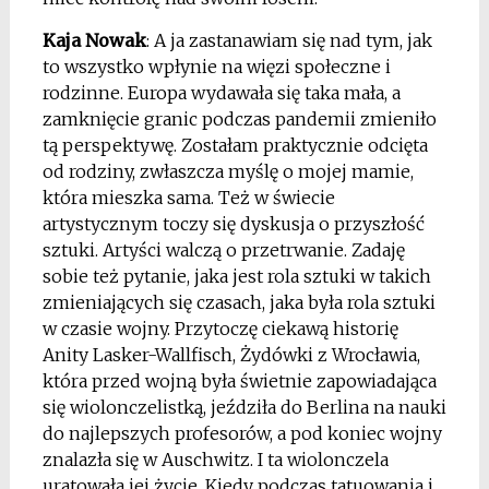
Kaja Nowak
: A ja zastanawiam się nad tym, jak
to wszystko wpłynie na więzi społeczne i
rodzinne. Europa wydawała się taka mała, a
zamknięcie granic podczas pandemii zmieniło
tą perspektywę. Zostałam praktycznie odcięta
od rodziny, zwłaszcza myślę o mojej mamie,
która mieszka sama. Też w świecie
artystycznym toczy się dyskusja o przyszłość
sztuki. Artyści walczą o przetrwanie. Zadaję
sobie też pytanie, jaka jest rola sztuki w takich
zmieniających się czasach, jaka była rola sztuki
w czasie wojny. Przytoczę ciekawą historię
Anity Lasker-Wallfisch, Żydówki z Wrocławia,
która przed wojną była świetnie zapowiadająca
się wiolonczelistką, jeździła do Berlina na nauki
do najlepszych profesorów, a pod koniec wojny
znalazła się w Auschwitz. I ta wiolonczela
uratowała jej życie. Kiedy podczas tatuowania i