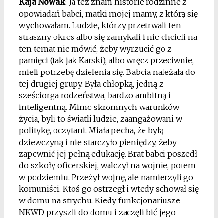
Kaja Nowak
: Ja też znam historie rodzinne z
opowiadań babci, matki mojej mamy, z którą się
wychowałam. Ludzie, którzy przetrwali ten
straszny okres albo się zamykali i nie chcieli na
ten temat nic mówić, żeby wyrzucić go z
pamięci (tak jak Karski), albo wręcz przeciwnie,
mieli potrzebę dzielenia się. Babcia należała do
tej drugiej grupy. Była chłopką, jedną z
sześciorga rodzeństwa, bardzo ambitną i
inteligentną. Mimo skromnych warunków
życia, byli to światli ludzie, zaangażowani w
politykę, oczytani. Miała pecha, że byłą
dziewczyną i nie starczyło pieniędzy, żeby
zapewnić jej pełną edukację. Brat babci poszedł
do szkoły oficerskiej, walczył na wojnie, potem
w podziemiu. Przeżył wojnę, ale namierzyli go
komuniści. Ktoś go ostrzegł i wtedy schował się
w domu na strychu. Kiedy funkcjonariusze
NKWD przyszli do domu i zaczęli bić jego