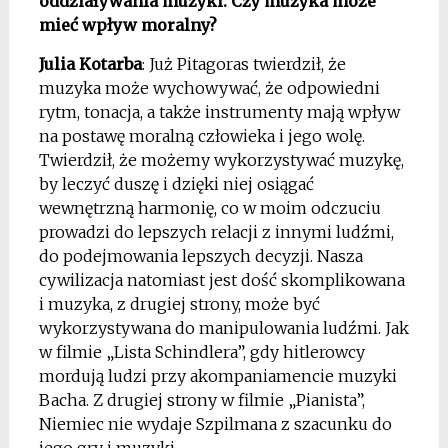
oddziaływania muzyki. Czy muzyka może
mieć wpływ moralny?
Julia Kotarba
: Już Pitagoras twierdził, że
muzyka może wychowywać, że odpowiedni
rytm, tonacja, a także instrumenty mają wpływ
na postawę moralną człowieka i jego wolę.
Twierdził, że możemy wykorzystywać muzykę,
by leczyć duszę i dzięki niej osiągać
wewnętrzną harmonię, co w moim odczuciu
prowadzi do lepszych relacji z innymi ludźmi,
do podejmowania lepszych decyzji. Nasza
cywilizacja natomiast jest dość skomplikowana
i muzyka, z drugiej strony, może być
wykorzystywana do manipulowania ludźmi. Jak
w filmie „Lista Schindlera”, gdy hitlerowcy
mordują ludzi przy akompaniamencie muzyki
Bacha. Z drugiej strony w filmie „Pianista”,
Niemiec nie wydaje Szpilmana z szacunku do