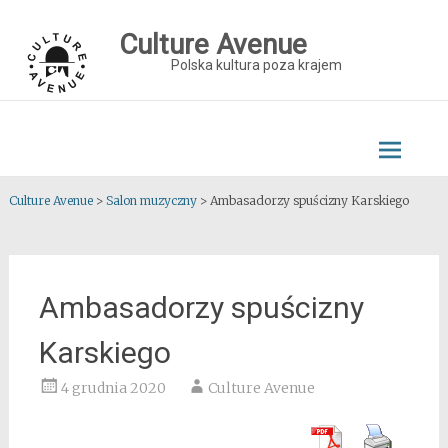
Skip
to
Culture Avenue
content
Polska kultura poza krajem
Culture Avenue
>
Salon muzyczny
>
Ambasadorzy spuścizny Karskiego
Ambasadorzy spuścizny
Karskiego
4 grudnia 2020
Culture Avenue