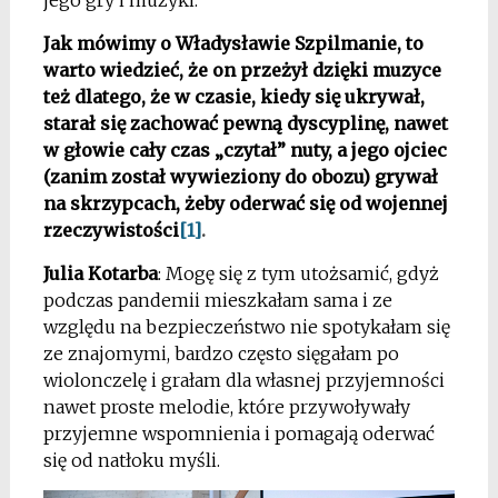
jego gry i muzyki.
Jak mówimy o Władysławie Szpilmanie, to
warto wiedzieć, że on przeżył dzięki muzyce
też dlatego, że w czasie, kiedy się ukrywał,
starał się zachować pewną dyscyplinę, nawet
w głowie cały czas „czytał” nuty, a jego ojciec
(zanim został wywieziony do obozu) grywał
na skrzypcach, żeby oderwać się od wojennej
rzeczywistości
[1]
.
Julia Kotarba
: Mogę się z tym utożsamić, gdyż
podczas pandemii mieszkałam sama i ze
względu na bezpieczeństwo nie spotykałam się
ze znajomymi, bardzo często sięgałam po
wiolonczelę i grałam dla własnej przyjemności
nawet proste melodie, które przywoływały
przyjemne wspomnienia i pomagają oderwać
się od natłoku myśli.