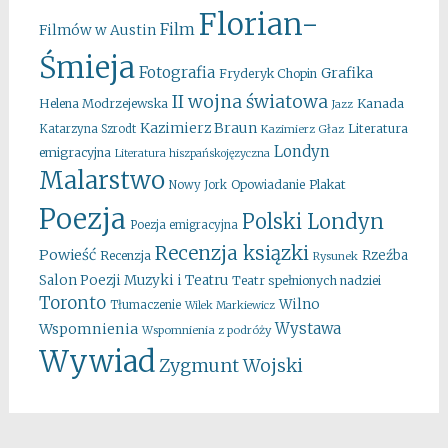
Florian-
Film
Filmów w Austin
Śmieja
Fotografia
Grafika
Fryderyk Chopin
II wojna światowa
Kanada
Helena Modrzejewska
Jazz
Kazimierz Braun
Literatura
Katarzyna Szrodt
Kazimierz Głaz
Londyn
emigracyjna
Literatura hiszpańskojęzyczna
Malarstwo
Opowiadanie
Plakat
Nowy Jork
Poezja
Polski Londyn
Poezja emigracyjna
Recenzja ksiązki
Powieść
Rzeźba
Recenzja
Rysunek
Salon Poezji Muzyki i Teatru
Teatr spełnionych nadziei
Toronto
Wilno
Tłumaczenie
Wilek Markiewicz
Wystawa
Wspomnienia
Wspomnienia z podróży
Wywiad
Zygmunt Wojski