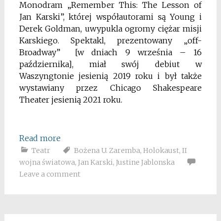
Monodram „Remember This: The Lesson of
Jan Karski”, której współautorami są Young i
Derek Goldman, uwypukla ogromy ciężar misji
Karskiego. Spektakl, prezentowany „off-
Broadway” [
w dniach
9 września – 16
października], miał swój debiut w
Waszyngtonie jesienią 2019 roku i był także
wystawiany przez Chicago Shakespeare
Theater jesienią 2021 roku.
Read more
Teatr
Bożena U. Zaremba
,
Holokaust
,
II
wojna światowa
,
Jan Karski
,
Justine Jablonska
Leave a comment