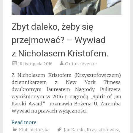
Zbyt daleko, żeby się
przejmować? – Wywiad
z Nicholasem Kristofem.
18 listopada 2016
Culture Avenue
Z Nicholasem Kristofem (Krzysztofowiczem),
dziennikarzem z New York Timesa,
dwukrotnym laureatem Nagrody Pulitzera,
wyróżnionym w 2016 r. nagrodą „Spirit of Jan
Karski Award” rozmawia Bożena U. Zaremba.
Wywiad na prawach wyłączności.
Read more
Klub historyka
Jan Karski
,
Krzysztofowicz
,