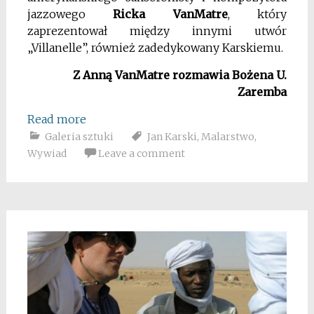
jazzowego
Ricka VanMatre
, który
zaprezentował między innymi utwór
„Villanelle”, również zadedykowany Karskiemu.
Z Anną VanMatre rozmawia Bożena U.
Zaremba
Read more
Galeria sztuki
Jan Karski
,
Malarstwo
,
Wywiad
Leave a comment