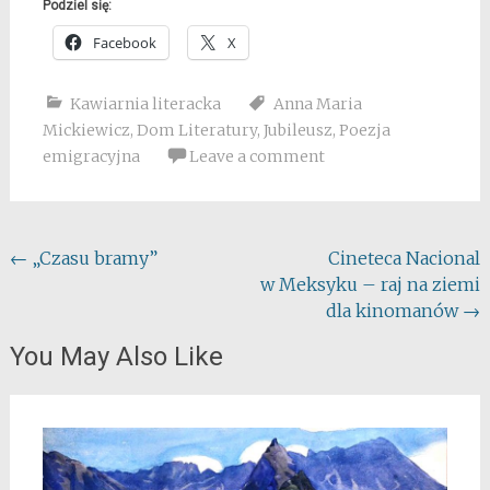
Podziel się:
Facebook
X
Kawiarnia literacka
Anna Maria
Mickiewicz
,
Dom Literatury
,
Jubileusz
,
Poezja
emigracyjna
Leave a comment
Post
←
„Czasu bramy”
Cineteca Nacional
w Meksyku – raj na ziemi
navigation
dla kinomanów
→
You May Also Like