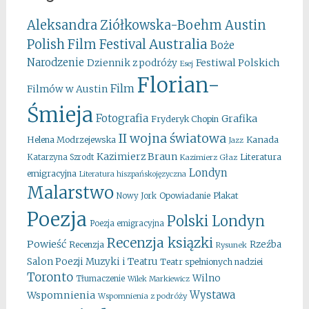
Aleksandra Ziółkowska-Boehm
Austin
Australia
Polish Film Festival
Boże
Narodzenie
Festiwal Polskich
Dziennik z podróży
Esej
Florian-
Film
Filmów w Austin
Śmieja
Fotografia
Grafika
Fryderyk Chopin
II wojna światowa
Kanada
Helena Modrzejewska
Jazz
Kazimierz Braun
Literatura
Katarzyna Szrodt
Kazimierz Głaz
Londyn
emigracyjna
Literatura hiszpańskojęzyczna
Malarstwo
Opowiadanie
Plakat
Nowy Jork
Poezja
Polski Londyn
Poezja emigracyjna
Recenzja ksiązki
Powieść
Rzeźba
Recenzja
Rysunek
Salon Poezji Muzyki i Teatru
Teatr spełnionych nadziei
Toronto
Wilno
Tłumaczenie
Wilek Markiewicz
Wystawa
Wspomnienia
Wspomnienia z podróży