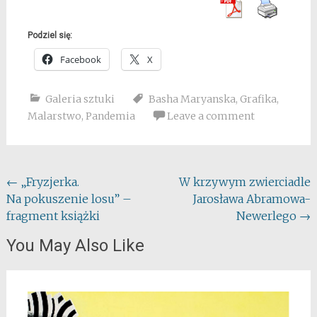
Podziel się:
Facebook
X
Galeria sztuki
Basha Maryanska
,
Grafika
,
Malarstwo
,
Pandemia
Leave a comment
Post
←
„Fryzjerka.
W krzywym zwierciadle
Na pokuszenie losu” –
Jarosława Abramowa-
navigation
fragment książki
Newerlego
→
You May Also Like