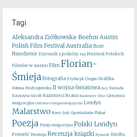
Tagi
Aleksandra Ziółkowska-Boehm
Austin
Australia
Polish Film Festival
Boże
Narodzenie
Festiwal Polskich
Dziennik z podróży
Esej
Florian-
Film
Filmów w Austin
Śmieja
Fotografia
Grafika
Fryderyk Chopin
II wojna światowa
Kanada
Helena Modrzejewska
Jazz
Kazimierz Braun
Literatura
Katarzyna Szrodt
Kazimierz Głaz
Londyn
emigracyjna
Literatura hiszpańskojęzyczna
Malarstwo
Opowiadanie
Plakat
Nowy Jork
Poezja
Polski Londyn
Poezja emigracyjna
Recenzja ksiązki
Powieść
Rzeźba
Recenzja
Rysunek