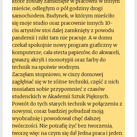
które zostały zamknięte w pracowni w innym
mieście, odległym o pół godziny drogi
samochodem. Budynek, w którym mieściło
się moje studio oraz pracownie innych 10-
ciu artystów stoi dalej zamknięty z powodu
pandemii i nikt tam nie pracuje. A w domu
czekał spokojnie nowy program graficzny w
komputerze, cała sterta papierów, do akwareli,
gwaszy, akryli i monotypii oraz farby do
technik na spoiwie wodnym.
Zaczęłam stopniowo, w ciszy domowej
zagłębiać się w te różne techniki, część z nich
musiałam sobie przypomnieć z czasów
studenckich w Akademii Sztuk Pięknych.
Powrót do tych starych technik w połączeniu z
nowymi, coraz bardziej pobudzał moją
wyobraźnię i powodował chęć dalszej
twórczości. Nie potrafię żyć bez tworzenia,
tworzę więc na czym się da! Jedna praca i jeden