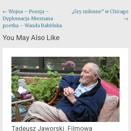
Post
←
Wojna – Poezja –
„Gry miłosne” w Chicago
Dyplomacja. Nieznana
→
navigation
poetka – Wanda Babińska.
You May Also Like
Tadeusz Jaworski. Filmowa