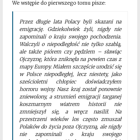
We wstępie do pierwszego tomu pisze:
Przez długie lata Polacy byli skazani na
emigrację. Gdziekolwiek żyli, nigdy nie
zapominali o kraju swojego pochodzenia.
Walczyli o niepodległość nie tylko szablą,
ale także piórem czy pędzlem – sławiąc
Ojczyznę, która zniknęła na pewien czas z
mapy Europy. Miałem szczęście urodzić się
w Polsce niepodległej, lecz niestety, jako
sześcioletni chłopiec doświadczyłem
horroru wojny. Nasz kraj został ponownie
zniewolony, a strumień emigracji targanej
koszmarnym wiatrem historii nie
zmniejszył się, a wręcz nasilił. Na
przestrzeni wieków los często zmuszał
Polaków do życia poza Ojczyzną, ale nigdy
nie zapominali o kraju swojego