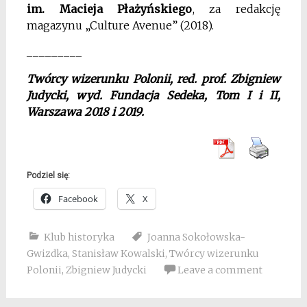
im. Macieja Płażyńskiego
, za redakcję
magazynu „Culture Avenue” (2018).
_________
Twórcy wizerunku Polonii, red. prof. Zbigniew
Judycki, wyd. Fundacja Sedeka, Tom I i II,
Warszawa 2018 i 2019.
Podziel się:
Facebook
X
Klub historyka
Joanna Sokołowska-
Gwizdka
,
Stanisław Kowalski
,
Twórcy wizerunku
Polonii
,
Zbigniew Judycki
Leave a comment