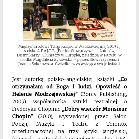
Międzynarodowe Targi Książki w Warszawie, maj 2019 r.,
stoisko A.P.A.J.T.E. (Polskie Stowarzyszenie Autorów,
Dziennikarzy i Tłumaczy w Europie), z siedzibą w Paryżu. W
środku Magdalena Bykowska – prezes Stowarzyszenia i
Joanna Sokołowska-Gwizdka, wystawiająca swoje książki.
Jest autorką polsko-angielskiej książki
„Co
otrzymałam od Boga i ludzi. Opowieść o
Helenie Modrzejewskiej”
(Borey Publishing,
2009), w
spółautorka sztuki teatralnej o
Fryderyku Chopinie
„Dobry wieczór Monsieur
Chopin”
(2010), wystawionej przez Salon
Poezji, Muzyki i Teatru z Toronto,
przetłumaczonej na trzy języki (angielski,
francuski, portugalski), granej w Kanadzie, USA,