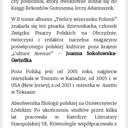
czy podróżnik, który dwukrotnie dostał się do
Księgi Rekordów Guinnessa, Jerzy Adamuszek.
W II tomie albumu „Twórcy wizerunku Polonii”
znalazła się też pisarka, dziennikarka, członek
Związku Pisarzy Polskich na Obczyźnie,
twórczyni i redaktor naczelna magazynu
poświęconego polskiej kulturze poza krajem
„Culture Avenue” –
Joanna Sokołowska-
Gwizdka
.
Poza Polską jest od 2001 roku, najpierw
mieszkała w Toronto w Kanadzie, od 2005 r. w
USA (New Jersey), a od 2013 r. mieszka w Austin
w Teksasie.
Absolwentka filologii polskiej na Uniwersytecie
Łódzkim. Po ukończeniu studiów przez kilka
lat pracowała w Katedrze Literatury
Staropolskiej UŁ. Równolegle współpracowała z