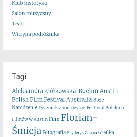
Klub historyka
Salon muzyczny
Teatr
Witryna podróżnika
Tagi
Aleksandra Ziółkowska-Boehm
Austin
Australia
Polish Film Festival
Boże
Narodzenie
Festiwal Polskich
Dziennik z podróży
Esej
Florian-
Film
Filmów w Austin
Śmieja
Fotografia
Grafika
Fryderyk Chopin