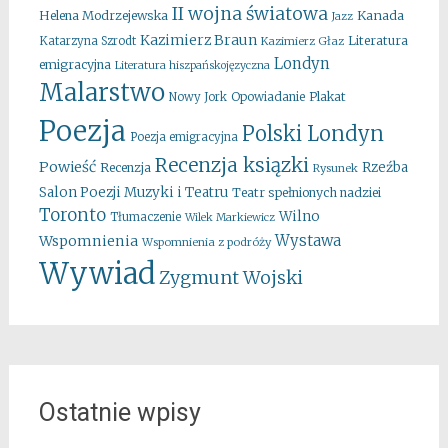
II wojna światowa
Kanada
Helena Modrzejewska
Jazz
Kazimierz Braun
Literatura
Katarzyna Szrodt
Kazimierz Głaz
Londyn
emigracyjna
Literatura hiszpańskojęzyczna
Malarstwo
Opowiadanie
Plakat
Nowy Jork
Poezja
Polski Londyn
Poezja emigracyjna
Recenzja ksiązki
Powieść
Rzeźba
Recenzja
Rysunek
Salon Poezji Muzyki i Teatru
Teatr spełnionych nadziei
Toronto
Wilno
Tłumaczenie
Wilek Markiewicz
Wystawa
Wspomnienia
Wspomnienia z podróży
Wywiad
Zygmunt Wojski
Ostatnie wpisy