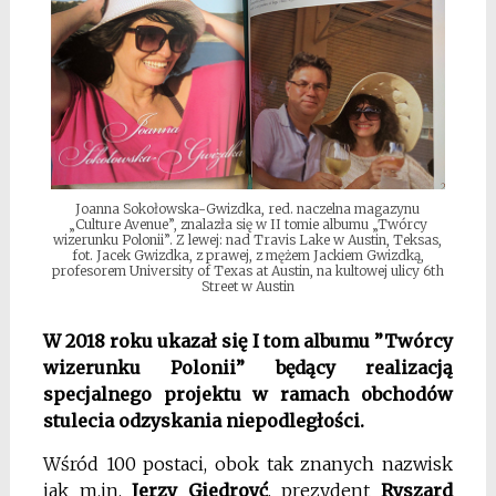
Joanna Sokołowska-Gwizdka, red. naczelna magazynu
„Culture Avenue”, znalazła się w II tomie albumu „Twórcy
wizerunku Polonii”. Z lewej: nad Travis Lake w Austin, Teksas,
fot. Jacek Gwizdka, z prawej, z mężem Jackiem Gwizdką,
profesorem University of Texas at Austin, na kultowej ulicy 6th
Street w Austin
W 2018 roku ukazał się I tom albumu ”Twórcy
wizerunku Polonii” będący realizacją
specjalnego projektu w ramach obchodów
stulecia odzyskania niepodległości.
Wśród 100 postaci, obok tak znanych nazwisk
jak m.in.
Jerzy Giedroyć
, prezydent
Ryszard