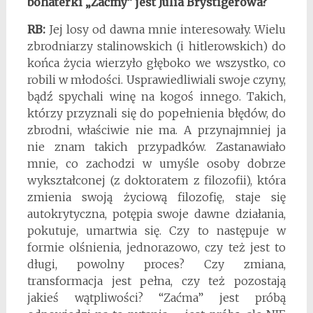
bohaterki „Zaćmy” jest Julia Brystigerowa?
RB:
Jej losy od dawna mnie interesowały. Wielu
zbrodniarzy stalinowskich (i hitlerowskich) do
końca życia wierzyło głęboko we wszystko, co
robili w młodości. Usprawiedliwiali swoje czyny,
bądź spychali winę na kogoś innego. Takich,
którzy przyznali się do popełnienia błędów, do
zbrodni, właściwie nie ma. A przynajmniej ja
nie znam takich przypadków. Zastanawiało
mnie, co zachodzi w umyśle osoby dobrze
wykształconej (z doktoratem z filozofii), która
zmienia swoją życiową filozofię, staje się
autokrytyczna, potępia swoje dawne działania,
pokutuje, umartwia się. Czy to następuje w
formie olśnienia, jednorazowo, czy też jest to
długi, powolny proces? Czy zmiana,
transformacja jest pełna, czy też pozostają
jakieś wątpliwości? “Zaćma” jest próbą