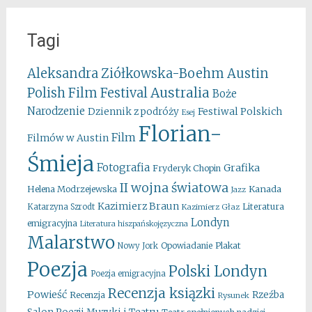
Tagi
Aleksandra Ziółkowska-Boehm
Austin
Australia
Polish Film Festival
Boże
Narodzenie
Festiwal Polskich
Dziennik z podróży
Esej
Florian-
Film
Filmów w Austin
Śmieja
Fotografia
Grafika
Fryderyk Chopin
II wojna światowa
Kanada
Helena Modrzejewska
Jazz
Kazimierz Braun
Literatura
Katarzyna Szrodt
Kazimierz Głaz
Londyn
emigracyjna
Literatura hiszpańskojęzyczna
Malarstwo
Opowiadanie
Plakat
Nowy Jork
Poezja
Polski Londyn
Poezja emigracyjna
Recenzja ksiązki
Powieść
Rzeźba
Recenzja
Rysunek