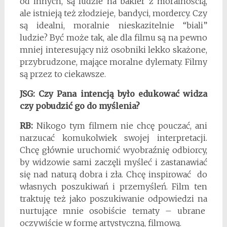
od innych, są ludzie na bakier z moralnością,
ale istnieją też złodzieje, bandyci, mordercy. Czy
są idealni, moralnie nieskazitelnie “biali”
ludzie? Być może tak, ale dla filmu są na pewno
mniej interesujący niż osobniki lekko skażone,
przybrudzone, mające moralne dylematy. Filmy
są przez to ciekawsze.
JSG:
Czy Pana intencją było edukować widza
czy pobudzić go do myślenia?
RB:
Nikogo tym filmem nie chcę pouczać, ani
narzucać komukolwiek swojej interpretacji.
Chcę głównie uruchomić wyobraźnię odbiorcy,
by widzowie sami zaczęli myśleć i zastanawiać
się nad naturą dobra i zła. Chcę inspirować do
własnych poszukiwań i przemyśleń. Film ten
traktuję też jako poszukiwanie odpowiedzi na
nurtujące mnie osobiście tematy – ubrane
oczywiście w formę artystyczną, filmową.