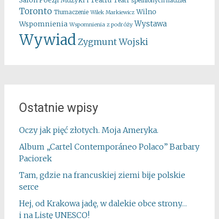
Salon Poezji Muzyki i Teatru
Teatr spełnionych nadziei
Toronto
Wilno
Tłumaczenie
Wilek Markiewicz
Wystawa
Wspomnienia
Wspomnienia z podróży
Wywiad
Zygmunt Wojski
Ostatnie wpisy
Oczy jak pięć złotych. Moja Ameryka.
Album „Cartel Contemporáneo Polaco” Barbary
Paciorek
Tam, gdzie na francuskiej ziemi bije polskie
serce
Hej, od Krakowa jadę, w dalekie obce strony…
i na Listę UNESCO!