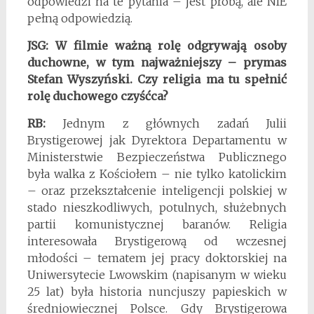
odpowiedzi na te pytania – jest próbą, ale NIE
pełną odpowiedzią.
JSG:
W filmie ważną rolę odgrywają osoby
duchowne, w tym najważniejszy – prymas
Stefan Wyszyński. Czy religia ma tu spełnić
rolę duchowego czyśćca?
RB:
Jednym z głównych zadań Julii
Brystigerowej jak Dyrektora Departamentu w
Ministerstwie Bezpieczeństwa Publicznego
była walka z Kościołem – nie tylko katolickim
– oraz przekształcenie inteligencji polskiej w
stado nieszkodliwych, potulnych, służebnych
partii komunistycznej baranów. Religia
interesowała Brystigerową od wczesnej
młodości – tematem jej pracy doktorskiej na
Uniwersytecie Lwowskim (napisanym w wieku
25 lat) była historia nuncjuszy papieskich w
średniowiecznej Polsce. Gdy Brystigerowa