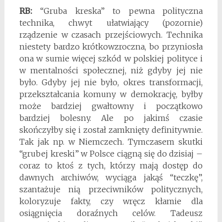
RB:
“Gruba kreska” to pewna polityczna
technika, chwyt ułatwiający (pozornie)
rządzenie w czasach przejściowych. Technika
niestety bardzo krótkowzroczna, bo przyniosła
ona w sumie więcej szkód w polskiej polityce i
w mentalności społecznej, niż gdyby jej nie
było. Gdyby jej nie było, okres transformacji,
przekształcania komuny w demokrację, byłby
może bardziej gwałtowny i początkowo
bardziej bolesny. Ale po jakimś czasie
skończyłby się i został zamknięty definitywnie.
Tak jak np. w Niemczech. Tymczasem skutki
“grubej kreski” w Polsce ciągną się do dzisiaj –
coraz to ktoś z tych, którzy mają dostęp do
dawnych archiwów, wyciąga jakąś “teczkę”,
szantażuje nią przeciwników politycznych,
koloryzuje fakty, czy wręcz kłamie dla
osiągnięcia doraźnych celów. Tadeusz