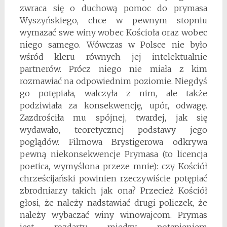
zwraca się o duchową pomoc do prymasa
Wyszyńskiego, chce w pewnym stopniu
wymazać swe winy wobec Kościoła oraz wobec
niego samego. Wówczas w Polsce nie było
wśród kleru równych jej intelektualnie
partnerów. Prócz niego nie miała z kim
rozmawiać na odpowiednim poziomie. Niegdyś
go potępiała, walczyła z nim, ale także
podziwiała za konsekwencję, upór, odwagę.
Zazdrościła mu spójnej, twardej, jak się
wydawało, teoretycznej podstawy jego
poglądów. Filmowa Brystigerowa odkrywa
pewną niekonsekwencje Prymasa (to licencja
poetica, wymyślona przeze mnie): czy Kościół
chrześcijański powinien rzeczywiście potępiać
zbrodniarzy takich jak ona? Przecież Kościół
głosi, że należy nadstawiać drugi policzek, że
należy wybaczać winy winowajcom. Prymas
jest rozdarty miedzy potępieniem