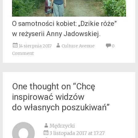
O samotności kobiet: „Dzikie róże”
w reżyserii Anny Jadowskiej.
14 sierpnia 2017
Culture Avenue
0
Comment
One thought on “
Chcę
inspirować widzów
do własnych poszukiwań
”
Mędrzycki
3 listopada 2017 at 17:27