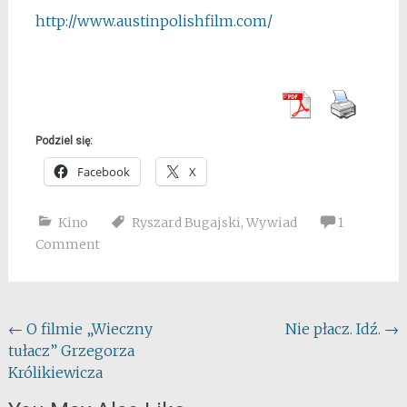
http://www.austinpolishfilm.
com/
Podziel się:
Facebook
X
Kino
Ryszard Bugajski
,
Wywiad
1
Comment
Post
←
O filmie „Wieczny
Nie płacz. Idź.
→
tułacz” Grzegorza
navigation
Królikiewicza