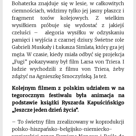
Bohaterka znajduje się w lesie, w całkowitych
ciemnościach, widzimy tylko jej jasny płaszcz i
fragment torów kolejowych. Z wielkim
wysiłkiem próbuje się wydostać z jakiejś
czeluści – alegoria wysiłku w odzyskaniu
pamięci i wyjścia z czarnej dziury. Świetne role
Gabrieli Muskały i Łukasza Simlata, który gra jej
męża. W czasie, kiedy miała odbyć się projekcja
„Fugi” pokazywany był film Larsa von Triera. I
ludzie wychodzili z filmu von Triera, żeby
zdążyć na Agnieszkę Smoczyńską. Ja też.
Kolejnym filmem z polskim udziałem w na
tegorocznym festiwalu była animacja na
podstawie książki Ryszarda Kapuścińskigo
„Jeszcze jeden dzień życia”.
– To świetny film zrealizowany w koprodukcji
polsko-hiszpańsko-belgijsko-niemiecko-