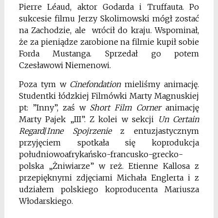
Pierre Léaud, aktor Godarda i Truffauta. Po
sukcesie filmu Jerzy Skolimowski mógł zostać
na Zachodzie, ale wrócił do kraju. Wspominał,
że za pieniądze zarobione na filmie kupił sobie
Forda Mustanga. Sprzedał go potem
Czesławowi Niemenowi.
Poza tym w
Cinefondation
mieliśmy animację.
Studentki łódzkiej Filmówki Marty Magnuskiej
pt: ”Inny”, zaś w
Short Film Corner
animację
Marty Pajek „III”. Z kolei w sekcji
Un Certain
Regard
/
Inne Spojrzenie
z entuzjastycznym
przyjęciem spotkała się koprodukcja
południowoafrykańsko-francusko-grecko-
polska „Żniwiarze” w reż. Etienne Kallosa z
przepięknymi zdjęciami Michała Englerta i z
udziałem polskiego koproducenta Mariusza
Włodarskiego.