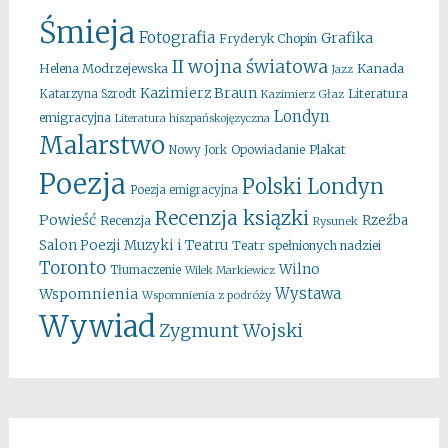
Śmieja
Fotografia
Grafika
Fryderyk Chopin
II wojna światowa
Kanada
Helena Modrzejewska
Jazz
Kazimierz Braun
Literatura
Katarzyna Szrodt
Kazimierz Głaz
Londyn
emigracyjna
Literatura hiszpańskojęzyczna
Malarstwo
Opowiadanie
Plakat
Nowy Jork
Poezja
Polski Londyn
Poezja emigracyjna
Recenzja ksiązki
Powieść
Rzeźba
Recenzja
Rysunek
Salon Poezji Muzyki i Teatru
Teatr spełnionych nadziei
Toronto
Wilno
Tłumaczenie
Wilek Markiewicz
Wystawa
Wspomnienia
Wspomnienia z podróży
Wywiad
Zygmunt Wojski