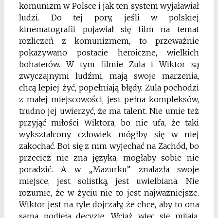
komunizm w Polsce i jak ten system wyjaławiał
ludzi. Do tej pory, jeśli w polskiej
kinematografii pojawiał się film na temat
rozliczeń z komunizmem, to przeważnie
pokazywano postacie heroiczne, wielkich
bohaterów. W tym filmie Zula i Wiktor są
zwyczajnymi ludźmi, mają swoje marzenia,
chcą lepiej żyć, popełniają błędy. Zula pochodzi
z małej miejscowości, jest pełna kompleksów,
trudno jej uwierzyć, że ma talent. Nie umie też
przyjąć miłości Wiktora, bo nie ufa, że taki
wykształcony człowiek mógłby się w niej
zakochać. Boi się z nim wyjechać na Zachód, bo
przecież nie zna języka, mogłaby sobie nie
poradzić. A w „Mazurku” znalazła swoje
miejsce, jest solistką, jest uwielbiana. Nie
rozumie, że w życiu nie to jest najważniejsze.
Wiktor jest na tyle dojrzały, że chce, aby to ona
sama podjęła decyzję. Wciąż więc się mijają,