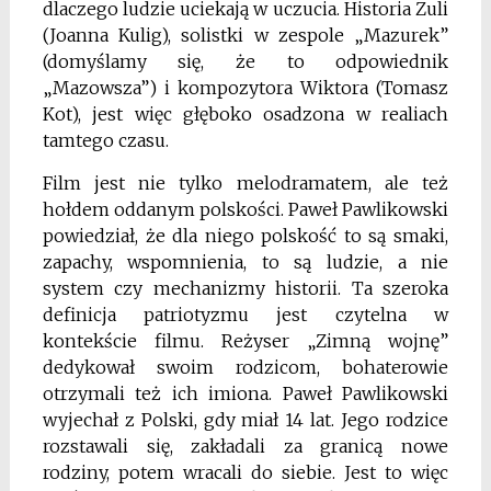
dlaczego ludzie uciekają w uczucia. Historia Zuli
(Joanna Kulig), solistki w zespole „Mazurek”
(domyślamy się, że to odpowiednik
„Mazowsza”) i kompozytora Wiktora (Tomasz
Kot), jest więc głęboko osadzona w realiach
tamtego czasu.
Film jest nie tylko melodramatem, ale też
hołdem oddanym polskości. Paweł Pawlikowski
powiedział, że dla niego polskość to są smaki,
zapachy, wspomnienia, to są ludzie, a nie
system czy mechanizmy historii. Ta szeroka
definicja patriotyzmu jest czytelna w
kontekście filmu. Reżyser „Zimną wojnę”
dedykował swoim rodzicom, bohaterowie
otrzymali też ich imiona. Paweł Pawlikowski
wyjechał z Polski, gdy miał 14 lat. Jego rodzice
rozstawali się, zakładali za granicą nowe
rodziny, potem wracali do siebie. Jest to więc