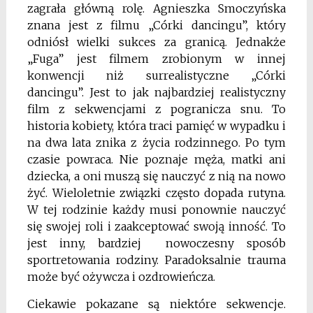
zagrała główną rolę. Agnieszka Smoczyńska
znana jest z filmu „Córki dancingu”, który
odniósł wielki sukces za granicą. Jednakże
„Fuga” jest filmem zrobionym w innej
konwencji niż surrealistyczne „Córki
dancingu”. Jest to jak najbardziej realistyczny
film z sekwencjami z pogranicza snu. To
historia kobiety, która traci pamięć w wypadku i
na dwa lata znika z życia rodzinnego. Po tym
czasie powraca. Nie poznaje męża, matki ani
dziecka, a oni muszą się nauczyć z nią na nowo
żyć. Wieloletnie związki często dopada rutyna.
W tej rodzinie każdy musi ponownie nauczyć
się swojej roli i zaakceptować swoją inność. To
jest inny, bardziej nowoczesny sposób
sportretowania rodziny. Paradoksalnie trauma
może być ożywcza i ozdrowieńcza.
Ciekawie pokazane są niektóre sekwencje.