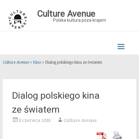
Skip
to
Culture Avenue
content
Polska kultura poza krajem
Culture Avenue
>
Kino
>
Dialog polskiego kina ze światem
Dialog polskiego kina
ze światem
8 czerwca 2018
Culture Avenue