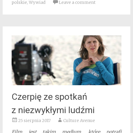
polskie
,
Wywiad
Leave a comment
Czerpię ze spotkań
z niezwykłymi ludźmi
25 sierpnia 2017
Culture Avenue
Film jest takim medium, które potrafi