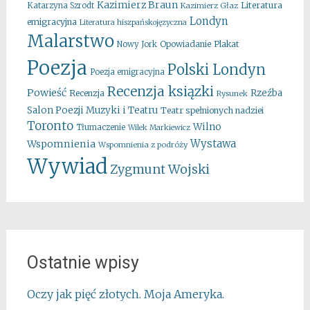
Kazimierz Braun
Literatura
Katarzyna Szrodt
Kazimierz Głaz
Londyn
emigracyjna
Literatura hiszpańskojęzyczna
Malarstwo
Opowiadanie
Plakat
Nowy Jork
Poezja
Polski Londyn
Poezja emigracyjna
Recenzja ksiązki
Powieść
Rzeźba
Recenzja
Rysunek
Salon Poezji Muzyki i Teatru
Teatr spełnionych nadziei
Toronto
Wilno
Tłumaczenie
Wilek Markiewicz
Wystawa
Wspomnienia
Wspomnienia z podróży
Wywiad
Zygmunt Wojski
Ostatnie wpisy
Oczy jak pięć złotych. Moja Ameryka.