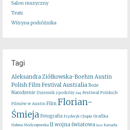
Salon muzyczny
Teatr
Witryna podróżnika
Tagi
Aleksandra Ziółkowska-Boehm
Austin
Australia
Polish Film Festival
Boże
Narodzenie
Festiwal Polskich
Dziennik z podróży
Esej
Florian-
Film
Filmów w Austin
Śmieja
Fotografia
Grafika
Fryderyk Chopin
II wojna światowa
Kanada
Helena Modrzejewska
Jazz