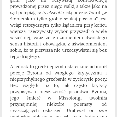
prowadzonej przez niego walki, a także jako na
sąd potępiający
in absentia
całą poezję. Zwrot „w
żołnierskim tylko grobie szukaj posłania” jest
wciąż retorycznym tylko żądaniem przy końcu
wiersza; rzeczywisty wybór przyszedł o wiele
wcześniej, wraz ze zrozumieniem dwoistego
sensu historii i obowiązku, z uświadomieniem
sobie, że ta pierwsza nie urzeczywistni się bez
tego drugiego.
A jednak to grecki epizod ostatecznie uchronił
poezję Byrona od wrogiego krytycyzmu i
nieprzychylnego grzebania w życiorysie poety.
Bez względu na to, jak często krytycy
przypisywali nieszczerość pisarstwu Byrona,
jego śmierć w Missolongi uwolniła
przynajmniej niektóre poematy od
uwłaczających oskarżeń. Uratował on swe
poetyckie oblicze w oczach tych, którzy nie