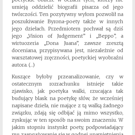
umieją oddzielić biografii pisarza od jego
twórczości. Ten pozytywny wyłom pozwolił na
poszukiwanie Byrona-poety także w innych
jego dziełach. Przedmiotem pochwał są dziś
jego „Vision of Judgement” i „Beppo”, a
wirtuozeria „Dona Juana”, zawsze zresztą
doceniana, przypisywana jest, niezależnie od
warsztatowej zręczności, poetyckiej wyobraźni
autora. (…)
Kuszące byłoby przeanalizowanie, czy w
ostatecznym rozrachunku istnieje takie
zjawisko, jak poetyka walki, rzucająca tak
budujący blask na poetykę słów, że wcześniej
napisane dzieła, nie mające z tą walką żadnego
związku, zdają się odbijać ją mimo wszystko,
zyskując w ten sposób na swoim znaczeniu. W
jakim stopniu instynkt poety, podpowiadający
mu zaangażowanie się w godnej upamiętnienia