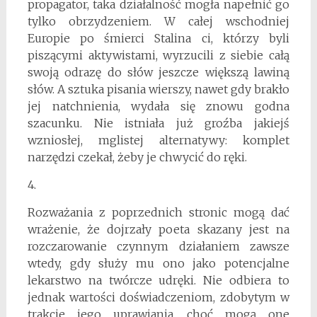
propagator, taka działalność mogła napełnić go
tylko obrzydzeniem. W całej wschodniej
Europie po śmierci Stalina ci, którzy byli
piszącymi aktywistami, wyrzucili z siebie całą
swoją odrazę do słów jeszcze większą lawiną
słów. A sztuka pisania wierszy, nawet gdy brakło
jej natchnienia, wydała się znowu godna
szacunku. Nie istniała już groźba jakiejś
wzniosłej, mglistej alternatywy: komplet
narzędzi czekał, żeby je chwycić do ręki.
4.
Rozważania z poprzednich stronic mogą dać
wrażenie, że dojrzały poeta skazany jest na
rozczarowanie czynnym działaniem zawsze
wtedy, gdy służy mu ono jako potencjalne
lekarstwo na twórcze udręki. Nie odbiera to
jednak wartości doświadczeniom, zdobytym w
trakcie jego uprawiania, choć mogą one