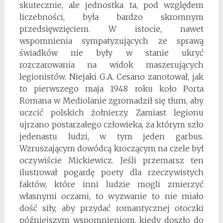
skutecznie, ale jednostka ta, pod względem
liczebności, była bardzo skromnym
przedsięwzięciem. W istocie, nawet
wspomnienia sympatyzujących ze sprawą
świadków nie były w stanie ukryć
rozczarowania na widok maszerujących
legionistów. Niejaki G.A. Cesano zanotował, jak
to pierwszego maja 1948 roku koło Porta
Romana w Mediolanie zgromadził się tłum, aby
uczcić polskich żołnierzy. Zamiast legionu
ujrzano postarzałego człowieka, za którym szło
jedenastu ludzi, w tym jeden garbus.
Wzruszającym dowódcą kroczącym na czele był
oczywiście Mickiewicz. Jeśli przemarsz ten
ilustrował pogardę poety dla rzeczywistych
faktów, które inni ludzie mogli zmierzyć
własnymi oczami, to wyzwanie to nie miało
dość siły, aby przydać romantycznej otoczki
późniejszym wspomnieniom, kiedy doszło do