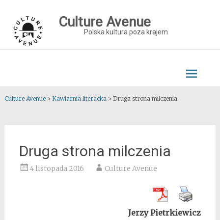
Skip
to
Culture Avenue
content
Polska kultura poza krajem
Culture Avenue
>
Kawiarnia literacka
>
Druga strona milczenia
Druga strona milczenia
4 listopada 2016
Culture Avenue
Jerzy Pietrkiewicz