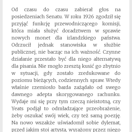
Od czasu do czasu zabierał głos na
posiedzeniach Senatu. W roku 1926 zgodził się
przyjąć funkcję przewodniczącego komisji,
która miała służyć doradztwem w sprawie
nowych monet dla irlandzkiego państwa.
Odrzucił jednak stanowiska w służbie
publicznej, nie bacząc na ich ważność. Czynne
działanie przestało być dla niego alternatywą
dla pisania. Nie mogło zresztą kusić go zbytnio
w sytuacji, gdy zostało zredukowane do
poziomu bieżących, codziennych spraw. Wtedy
właśnie rzemiosło barda zażądało od swego
dawnego adepta skorygowanego rachunku.
Wydaje mi się przy tym rzeczą nieistotną, czy
Yeats podjął to odmładzające przeobrażenie,
żeby oszukać swój wiek, czy też samą poezję.
Na nowo wszakże uświadomił sobie dylemat,
przed jakim stoi artysta, wyrażony przez niego