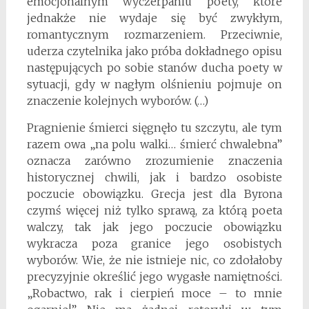
emocjonalnym wyczerpaniu poety, które
jednakże nie wydaje się być zwykłym,
romantycznym rozmarzeniem. Przeciwnie,
uderza czytelnika jako próba dokładnego opisu
następujących po sobie stanów ducha poety w
sytuacji, gdy w nagłym olśnieniu pojmuje on
znaczenie kolejnych wyborów. (…)
Pragnienie śmierci sięgnęło tu szczytu, ale tym
razem owa „na polu walki… śmierć chwalebna”
oznacza zarówno zrozumienie znaczenia
historycznej chwili, jak i bardzo osobiste
poczucie obowiązku. Grecja jest dla Byrona
czymś więcej niż tylko sprawą, za którą poeta
walczy, tak jak jego poczucie obowiązku
wykracza poza granice jego osobistych
wyborów. Wie, że nie istnieje nic, co zdołałoby
precyzyjnie określić jego wygasłe namiętności.
„Robactwo, rak i cierpień moce – to mnie