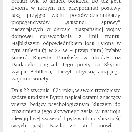
oczach była to śmierć bohatera. Bo też gest
Byrona w niczym nie przypominał postawy,
jaką przyjęło wielu poetów-dziennikarzy,
propagandystów „słusznej sprawy”,
nadsyłających w okresie hiszpańskiej wojny
domowej sprawozdania z linii frontu.
Najbliższym odpowiednikiem losu Byrona w
tym stuleciu (tj. w XX w. – przyp. tłum.) byłaby
śmierć Ruperta Brooke`a w drodze na
Dardanele: pogrzeb tego poety na Skyros,
wyspie Achillesa, otoczył mityczną aurą jego
wojenne sonety.
Dnia 22 stycznia 1824 roku, w swoje trzydzieste
szóste urodziny, Byron napisał ostatni znaczący
wiersz, będący psychologicznym kluczem do
zrozumienia jego aktywnego życia. W nastroju
niewątpliwej szczerości pyta w nim o słuszność
swych pasji. Każda ze strof mówi o