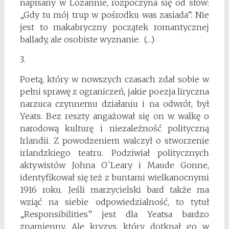
napisany w Lozannie, rozpoczyna się od słów:
„Gdy tu mój trup w pośrodku was zasiada”. Nie
jest to makabryczny początek romantycznej
ballady, ale osobiste wyznanie. (…)
3.
Poetą, który w nowszych czasach zdał sobie w
pełni sprawę z ograniczeń, jakie poezja liryczna
narzuca czynnemu działaniu i na odwrót, był
Yeats. Bez reszty angażował się on w walkę o
narodową kulturę i niezależność polityczną
Irlandii. Z powodzeniem walczył o stworzenie
irlandzkiego teatru. Podziwiał politycznych
aktywistów Johna O`Leary i Maude Gonne,
identyfikował się też z buntami wielkanocnymi
1916 roku. Jeśli marzycielski bard także ma
wziąć na siebie odpowiedzialność, to tytuł
„Responsibilities” jest dla Yeatsa bardzo
znamienny. Ale kryzys, który dotknął go w