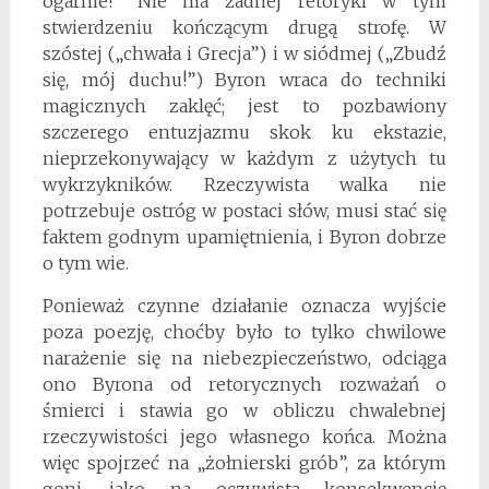
ogarnie!” Nie ma żadnej retoryki w tym
stwierdzeniu kończącym drugą strofę. W
szóstej („chwała i Grecja”) i w siódmej („Zbudź
się, mój duchu!”) Byron wraca do techniki
magicznych zaklęć; jest to pozbawiony
szczerego entuzjazmu skok ku ekstazie,
nieprzekonywający w każdym z użytych tu
wykrzykników. Rzeczywista walka nie
potrzebuje ostróg w postaci słów, musi stać się
faktem godnym upamiętnienia, i Byron dobrze
o tym wie.
Ponieważ czynne działanie oznacza wyjście
poza poezję, choćby było to tylko chwilowe
narażenie się na niebezpieczeństwo, odciąga
ono Byrona od retorycznych rozważań o
śmierci i stawia go w obliczu chwalebnej
rzeczywistości jego własnego końca. Można
więc spojrzeć na „żołnierski grób”, za którym
goni, jako na oczywistą konsekwencję