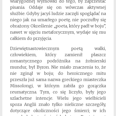
wiarygodnej wymówki do tego, by zaprzestać
pisania. Oddaje się on wówczas aktywnej
służbie. Gdyby jacyś ludzie zaczęli spoglądać na
niego jak na umarłego poetę, nie poczułby się
obrażony. Określenie „poeta, który padł w boju”,
nawet w ujęciu metaforycznym, wydaje się mu
całkiem do przyjęcia.
Dziewiętnastowiecznym poetą walki,
człowiekiem, który zamienił płaszcz
romantycznego podróżnika na żołnierski
mundur, był Byron. Nie miało znaczenia to, że
nie zginął w boju; do heroicznego mitu
przeszła już sama nazwa greckiego miasteczka
Missolongi, w którym zabiła go gorączka
reumatyczna. Tym, co się liczyło, były jego
szlachetne intencje. Wielu jego wielbicieli
spoza Anglii znało tylko nieliczne szczegóły,
dotyczące okoliczności jego śmierci; w ich