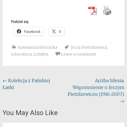
Podziel się:
Facebook
X
Kawiarnia literacka
Jerzy Pietrkiewicz
,
Literatura
,
Londyn
Leave a comment
Post
←
Kolekcja z Pańskiej
Arriba Silesia.
Łaski
Wspomnienie o Jerzym
navigation
Pietrkiewiczu (1916-2007).
→
You May Also Like