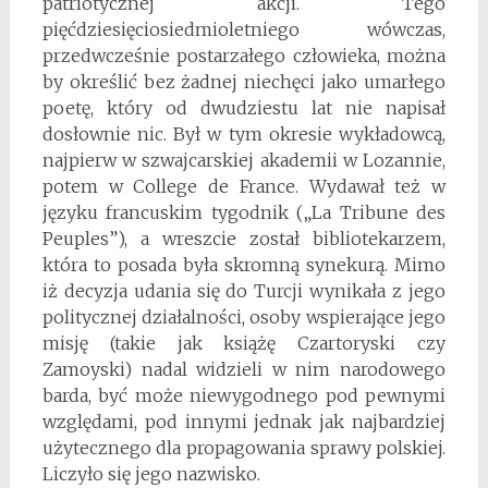
patriotycznej akcji. Tego
pięćdziesięciosiedmioletniego wówczas,
przedwcześnie postarzałego człowieka, można
by określić bez żadnej niechęci jako umarłego
poetę, który od dwudziestu lat nie napisał
dosłownie nic. Był w tym okresie wykładowcą,
najpierw w szwajcarskiej akademii w Lozannie,
potem w College de France. Wydawał też w
języku francuskim tygodnik („La Tribune des
Peuples”), a wreszcie został bibliotekarzem,
która to posada była skromną synekurą. Mimo
iż decyzja udania się do Turcji wynikała z jego
politycznej działalności, osoby wspierające jego
misję (takie jak książę Czartoryski czy
Zamoyski) nadal widzieli w nim narodowego
barda, być może niewygodnego pod pewnymi
względami, pod innymi jednak jak najbardziej
użytecznego dla propagowania sprawy polskiej.
Liczyło się jego nazwisko.