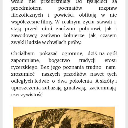
wcale nie przebrzmiały. Od tysiącleci są
przedmiotem
poematów, rozpraw
filozoficznych i powieści, obfitują w nie
współczesne filmy. W realnym życiu stawali i
stają
przed nimi zarówno poborowi, jak i
zawodowcy, zarówno żołnierze, jak, czasem
zwykli ludzie w chwilach próby.
Chciałbym pokazać ogromne, dziś
na ogół
zapomniane, bogactwo tradycji
etosu
rycerskiego. Bez jego poznania
trudno nam
zrozumieć naszych
przodków, nawet tych
odległych ledwie o dwa pokolenia. A s
króty
i
uproszczenia zubażają, gmatwają, zaciemniają
rzeczywistość.