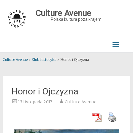
Skip
to
Culture Avenue
content
Polska kultura poza krajem
Culture Avenue
>
Klub historyka
>
Honor i Ojczyzna
Honor i Ojczyzna
13 listopada 2017
Culture Avenue