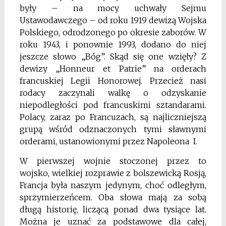
były – na mocy uchwały Sejmu
Ustawodawczego – od roku 1919 dewizą Wojska
Polskiego, odrodzonego po okresie zaborów. W
roku 1943, i ponownie 1993, dodano do niej
jeszcze słowo „Bóg”. Skąd się one wzięły? Z
dewizy „Honneur et Patrie” na orderach
francuskiej Legii Honorowej. Przecież nasi
rodacy zaczynali walkę o odzyskanie
niepodległości pod francuskimi sztandarami.
Polacy, zaraz po Francuzach, są najliczniejszą
grupą wśród odznaczonych tymi sławnymi
orderami, ustanowionymi przez Napoleona I.
W pierwszej wojnie stoczonej przez to
wojsko, wielkiej rozprawie z bolszewicką Rosją,
Francja była naszym jedynym, choć odległym,
sprzymierzeńcem.
Oba słowa mają za sobą
długą historię, liczącą ponad dwa tysiące lat.
Można je uznać za
podstawowe dla całej,