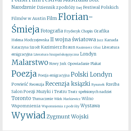
Narodzenie
Festiwal Polskich
Dziennik z podróży
Esej
Florian-
Film
Filmów w Austin
Śmieja
Fotografia
Grafika
Fryderyk Chopin
II wojna światowa
Kanada
Helena Modrzejewska
Jazz
Kazimierz Braun
Literatura
Katarzyna Szrodt
Kazimierz Głaz
Londyn
emigracyjna
Literatura hiszpańskojęzyczna
Malarstwo
Opowiadanie
Plakat
Nowy Jork
Poezja
Polski Londyn
Poezja emigracyjna
Recenzja ksiązki
Powieść
Rzeźba
Recenzja
Rysunek
Salon Poezji Muzyki i Teatru
Teatr spełnionych nadziei
Toronto
Wilno
Tłumaczenie
Wilek Markiewicz
Wystawa
Wspomnienia
Wspomnienia z podróży
Wywiad
Zygmunt Wojski