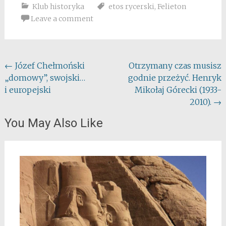
Klub historyka
etos rycerski
,
Felieton
Leave a comment
Post
←
Józef Chełmoński
Otrzymany czas musisz
„domowy”, swojski…
godnie przeżyć. Henryk
navigation
i europejski
Mikołaj Górecki (1933-
2010).
→
You May Also Like