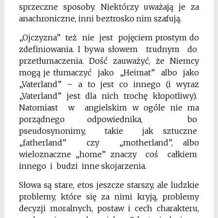
sprzeczne sposoby. Niektórzy uważają je za
anachroniczne, inni beztrosko nim szafują.
„Ojczyzna” też nie jest pojęciem
prostym do
zdefiniowania. I bywa słowem trudnym do
przetłumaczenia.
Dość zauważyć, że Niemcy
mogą je
tłumaczyć jako „Heimat” albo jako
„Vaterland” – a to jest co innego (i wyraz
„Vaterland” jest dla nich trochę kłopotliwy).
Natomiast w angielskim w ogóle nie ma
porządnego odpowiednika, bo
pseudosynonimy, takie jak sztuczne
„fatherland” czy „motherland”, albo
wieloznaczne „home” znaczy coś całkiem
innego i budzi inne skojarzenia.
Słowa są stare, etos jeszcze starszy,
ale ludzkie
problemy, które się za nimi
kryją, problemy
decyzji moralnych, postaw i cech charakteru,