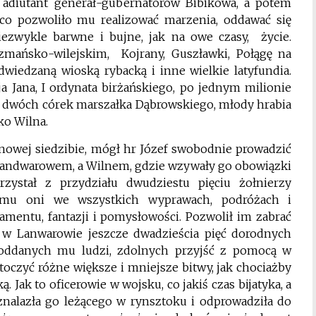
 adiutant generał-gubernatorów Bibikowa, a potem
co pozwoliło mu realizować marzenia, oddawać się
iezwykle barwne i bujne, jak na owe czasy, życie.
zmańsko-wilejskim, Kojrany, Guszławki, Połągę na
wiedzaną wioską rybacką i inne wielkie latyfundia.
ja Jana, I ordynata birżańskiego, po jednym milionie
od dwóch córek marszałka Dąbrowskiego, młody hrabia
o Wilna.
 nowej siedzibie, mógł hr Józef swobodnie prowadzić
y Landwarowem, a Wilnem, gdzie wzywały go obowiązki
rzystał z przydziału dwudziestu pięciu żołnierzy
 mu oni we wszystkich wyprawach, podróżach i
entu, fantazji i pomysłowości. Pozwolił im zabrać
 w Lanwarowie jeszcze dwadzieścia pięć dorodnych
 oddanych mu ludzi, zdolnych przyjść z pomocą w
stoczyć różne większe i mniejsze bitwy, jak chociażby
Jak to oficerowie w wojsku, co jakiś czas bijatyka, a
ba znalazła go leżącego w rynsztoku i odprowadziła do