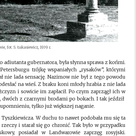
, fot. S. Łukasiewicz, 1939 r.
iutanta gubernatora, była słynna sprawa z końmi.
 Petersburgu trójkę wspaniałych „rysaków”, którymi
ał nie lada sensację. Nazimow nie był z tego powodu
desłać na wieś. Z braku koni młody hrabia z nie lada
ężczyzn i sowicie im zapłacił. Po czym zaprzągł ich w
u, dwóch z czarnymi brodami po bokach. I tak jeździł
 upomnieniu, tylko już większej naganie.
Tyszkiewicza. W duchu to nawet podobała mu się ta
 rzeczy i starał się go chronić. Tak było w przypadku
skowy, posiadał w Landwarowie zaprzęg rosyjski.