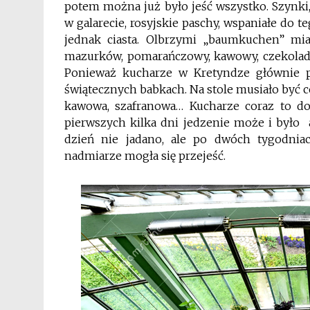
potem można już było jeść wszystko. Szynki, 
w galarecie, rosyjskie paschy, wspaniałe do 
jednak ciasta. Olbrzymi „baumkuchen” mi
mazurków, pomarańczowy, kawowy, czekoladow
Ponieważ kucharze w Kretyndze głównie po
świątecznych babkach. Na stole musiało być 
kawowa, szafranowa… Kucharze coraz to dono
pierwszych kilka dni jedzenie może i było a
dzień nie jadano, ale po dwóch tygodnia
nadmiarze mogła się przejeść.