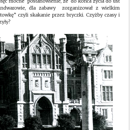
ięc mocne postanowienie, że do końca życia do ust
andwarowie, dla zabawy zorganizował z wielkim
owkę” czyli skakanie przez bryczki. Czyżby czasy i
zyły?