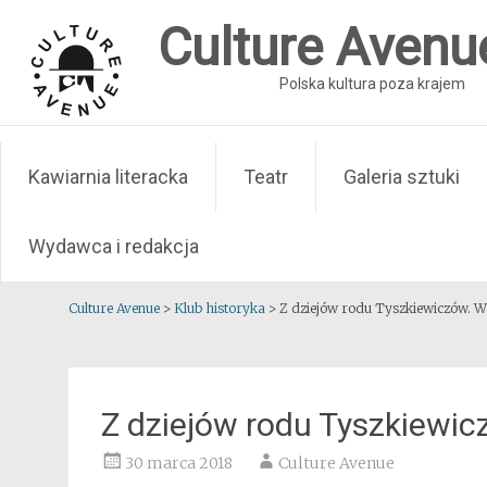
Skip
Culture Avenu
to
content
Polska kultura poza krajem
Kawiarnia literacka
Teatr
Galeria sztuki
Wydawca i redakcja
Culture Avenue
>
Klub historyka
>
Z dziejów rodu Tyszkiewiczów. W
Z dziejów rodu Tyszkiewic
30 marca 2018
Culture Avenue