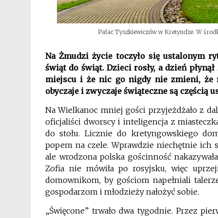
Pałac Tyszkiewiczów w Kretyndze. W środk
Na Żmudzi życie toczyło się ustalonym ry
świąt do świąt. Dzieci rosły, a dzień płyn
miejscu i że nic go nigdy nie zmieni, że 
obyczaje i zwyczaje świąteczne są częścią 
Na Wielkanoc mniej gości przyjeżdżało z da
oficjaliści dworscy i inteligencja z miastecz
do stołu. Licznie do kretyngowskiego dom
popem na czele. Wprawdzie niechętnie ich się
ale wrodzona polska gościnność nakazywała,
Zofia nie mówiła po rosyjsku, więc uprze
domownikom, by gościom napełniali talerze
gospodarzom i młodzieży nałożyć sobie.
„Święcone” trwało dwa tygodnie. Przez pier