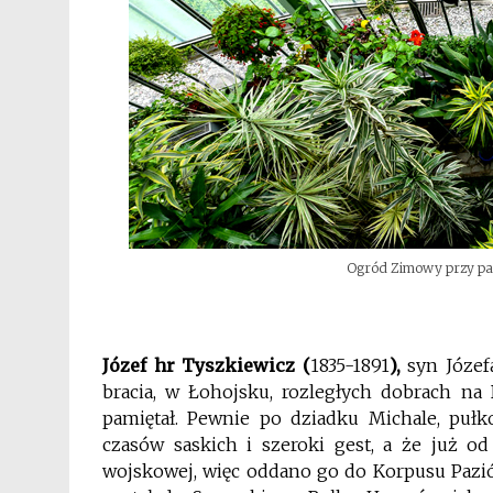
Ogród Zimowy przy pa
Józef hr Tyszkiewicz (
1835-1891
),
syn Józef
bracia, w Łohojsku, rozległych dobrach na B
pamiętał. Pewnie po dziadku Michale, pułk
czasów saskich i szeroki gest, a że już o
wojskowej, więc oddano go do Korpusu Pazi