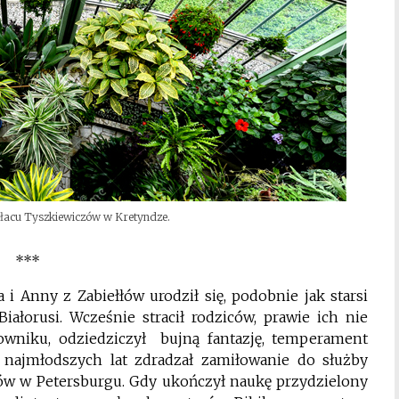
łacu Tyszkiewiczów w Kretyndze.
***
a i Anny z Zabiełłów urodził się, podobnie jak starsi
iałorusi. Wcześnie stracił rodziców, prawie ich nie
owniku, odziedziczył bujną fantazję, temperament
d najmłodszych lat zdradzał zamiłowanie do służby
ów w Petersburgu. Gdy ukończył naukę przydzielony