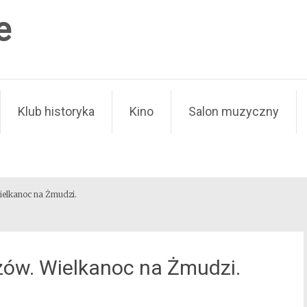
e
Klub historyka
Kino
Salon muzyczny
ielkanoc na Żmudzi.
zów. Wielkanoc na Żmudzi.