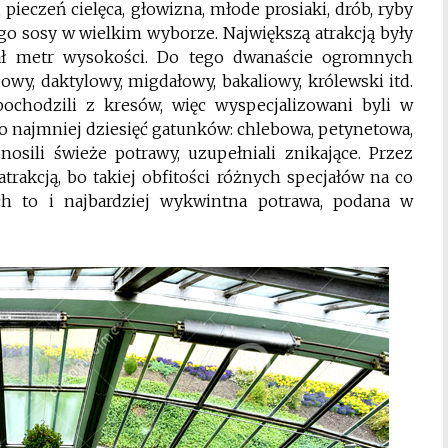
pieczeń cielęca, głowizna, młode prosiaki, drób, ryby
tego sosy w wielkim wyborze. Największą atrakcją były
ał metr wysokości. Do tego dwanaście ogromnych
y, daktylowy, migdałowy, bakaliowy, królewski itd.
chodzili z kresów, więc wyspecjalizowani byli w
co najmniej dziesięć gatunków: chlebowa, petynetowa,
sili świeże potrawy, uzupełniali znikające. Przez
trakcją, bo takiej obfitości różnych specjałów na co
ch to i najbardziej wykwintna potrawa, podana w