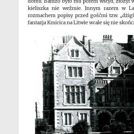
domu. Bardzo było mu potem wstyd, złożył w
kieliszka nie weźmie. Innym razem w L
rozmachem popisy przed gośćmi tzw. „dżigit
fantazja Kmicica na Litwie wcale się nie skońc