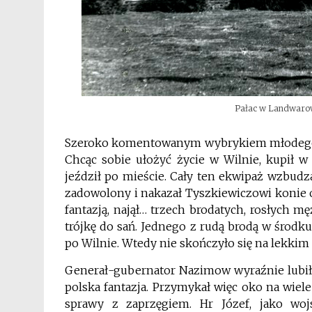
Pałac w Landwarowie
Szeroko komentowanym wybrykiem młodego ad
Chcąc sobie ułożyć życie w Wilnie, kupił w
jeździł po mieście. Cały ten ekwipaż wzbudz
zadowolony i nakazał Tyszkiewiczowi konie o
fantazją, najął… trzech brodatych, rosłych m
trójkę do sań. Jednego z rudą brodą w środk
po Wilnie. Wtedy nie skończyło się na lekkim
Generał-gubernator Nazimow wyraźnie lubił 
polska fantazja. Przymykał więc oko na wiele
sprawy z zaprzęgiem. Hr Józef, jako woj