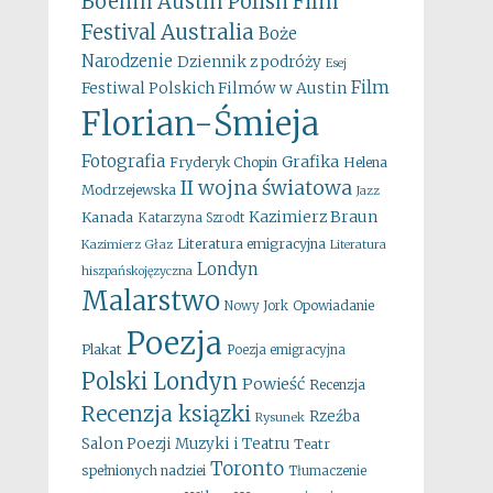
Boehm
Austin Polish Film
Australia
Festival
Boże
Narodzenie
Dziennik z podróży
Esej
Film
Festiwal Polskich Filmów w Austin
Florian-Śmieja
Fotografia
Grafika
Fryderyk Chopin
Helena
II wojna światowa
Modrzejewska
Jazz
Kazimierz Braun
Kanada
Katarzyna Szrodt
Literatura emigracyjna
Kazimierz Głaz
Literatura
Londyn
hiszpańskojęzyczna
Malarstwo
Opowiadanie
Nowy Jork
Poezja
Plakat
Poezja emigracyjna
Polski Londyn
Powieść
Recenzja
Recenzja ksiązki
Rzeźba
Rysunek
Salon Poezji Muzyki i Teatru
Teatr
Toronto
spełnionych nadziei
Tłumaczenie