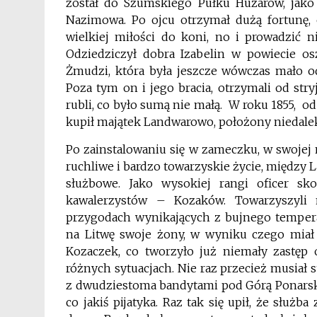
został do Szumskiego Pułku Huzarów, jako
Nazimowa. Po ojcu otrzymał dużą fortunę, 
wielkiej miłości do koni, no i prowadzić n
Odziedziczył dobra Izabelin w powiecie os
Żmudzi, która była jeszcze wówczas mało od
Poza tym on i jego bracia, otrzymali od stry
rubli, co było sumą nie małą. W roku 1855, 
kupił
majątek Landwarowo, położony niedalek
Po zainstalowaniu się w zameczku, w swojej
ruchliwe i bardzo towarzyskie życie, międz
służbowe. Jako wysokiej rangi oficer sko
kawalerzystów – Kozaków. Towarzyszyli
przygodach wynikających z bujnego temperam
na Litwę swoje żony, w wyniku czego miał
Kozaczek, co tworzyło już niemały zastęp
różnych sytuacjach. Nie raz przecież musiał 
z dwudziestoma bandytami pod Górą Ponarską. 
co jakiś pijatyka. Raz tak się upił, że służ