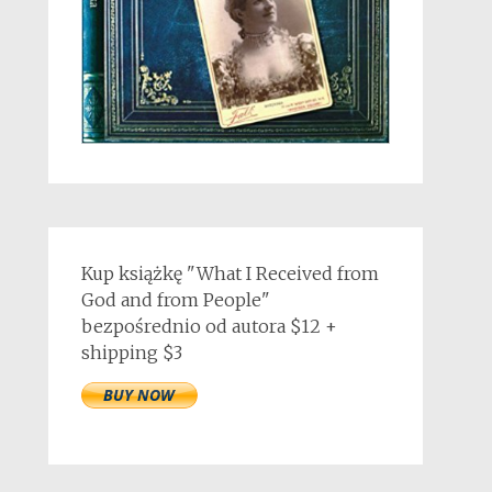
Kup książkę "What I Received from
God and from People"
bezpośrednio od autora $12 +
shipping $3