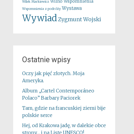
Wspomnienia
Wilno
Wilek Markiewicz
Wystawa
Wspomnienia z podróży
Wywiad
Zygmunt Wojski
Ostatnie wpisy
Oczy jak pięć złotych. Moja
Ameryka.
Album „Cartel Contemporáneo
Polaco” Barbary Paciorek
Tam, gdzie na francuskiej ziemi bije
polskie serce
Hej, od Krakowa jadę, w dalekie obce
strony… i na Listę UNESCO!