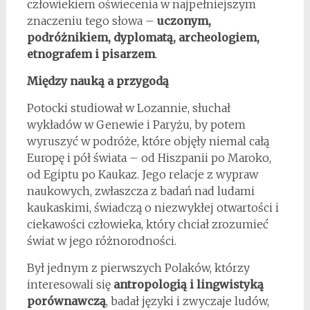
człowiekiem oświecenia w najpełniejszym
znaczeniu tego słowa –
uczonym,
podróżnikiem, dyplomatą, archeologiem,
etnografem i pisarzem
.
Między nauką a przygodą
Potocki studiował w Lozannie, słuchał
wykładów w Genewie i Paryżu, by potem
wyruszyć w podróże, które objęły niemal całą
Europę i pół świata – od Hiszpanii po Maroko,
od Egiptu po Kaukaz. Jego relacje z wypraw
naukowych, zwłaszcza z badań nad ludami
kaukaskimi, świadczą o niezwykłej otwartości i
ciekawości człowieka, który chciał zrozumieć
świat w jego różnorodności.
Był jednym z pierwszych Polaków, którzy
interesowali się
antropologią i lingwistyką
porównawczą
, badał języki i zwyczaje ludów,