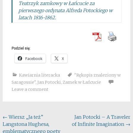
Teatrzyk zamkowy w Łańcucie za
pierwszego ordynata Alfreda Potockiego w
latach 1816-1862.
Podziel się:
Facebook
X
Kawiarnia literacka
"Rękopis znaleziony w
Saragossie"
,
Jan Potocki
,
Zamek w Łańcucie
Leave a comment
Post
←
Wiersz „Ja też”
Jan Potocki – A Traveler
Langstona Hughesa,
of Infinite Imagination
→
navigation
emblematycznego poety