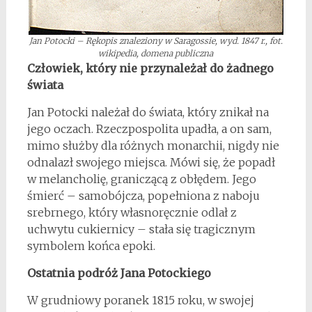
Jan Potocki – Rękopis znaleziony w Saragossie, wyd. 1847 r., fot.
wikipedia, domena publiczna
Człowiek, który nie przynależał do żadnego
świata
Jan Potocki należał do świata, który znikał na
jego oczach. Rzeczpospolita upadła, a on sam,
mimo służby dla różnych monarchii, nigdy nie
odnalazł swojego miejsca. Mówi się, że popadł
w melancholię, graniczącą z obłędem. Jego
śmierć – samobójcza, popełniona z naboju
srebrnego, który własnoręcznie odlał z
uchwytu cukiernicy – stała się tragicznym
symbolem końca epoki.
Ostatnia podróż Jana Potockiego
W grudniowy poranek 1815 roku, w swojej