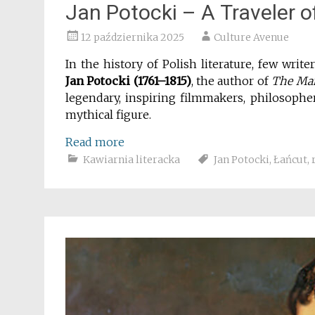
Jan Potocki – A Traveler of
12 października 2025
Culture Avenue
In the history of Polish literature, few writ
Jan Potocki (1761–1815)
, the author of
The Man
legendary, inspiring filmmakers, philosopher
mythical figure.
Read more
Kawiarnia literacka
Jan Potocki
,
Łańcut
,