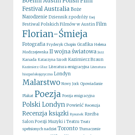
Boehm
Austin Polish Film
Australia
Festival
Boże
Narodzenie
Dziennik z podróży
Esej
Film
Festiwal Polskich Filmów w Austin
Florian-Śmieja
Fotografia
Grafika
Fryderyk Chopin
Helena
II wojna światowa
Modrzejewska
Jazz
Kazimierz Braun
Kanada
Katarzyna Szrodt
Literatura emigracyjna
Kazimierz Głaz
Literatura
Londyn
hiszpańskojęzyczna
Malarstwo
Opowiadanie
Nowy Jork
Poezja
Plakat
Poezja emigracyjna
Polski Londyn
Powieść
Recenzja
Recenzja ksiązki
Rzeźba
Rysunek
Salon Poezji Muzyki i Teatru
Teatr
Toronto
spełnionych nadziei
Tłumaczenie