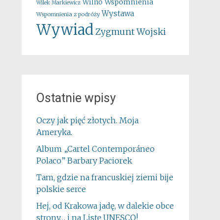
Wspomnienia
Wilno
Wilek Markiewicz
Wystawa
Wspomnienia z podróży
Wywiad
Zygmunt Wojski
Ostatnie wpisy
Oczy jak pięć złotych. Moja
Ameryka.
Album „Cartel Contemporáneo
Polaco” Barbary Paciorek
Tam, gdzie na francuskiej ziemi bije
polskie serce
Hej, od Krakowa jadę, w dalekie obce
strony… i na Listę UNESCO!