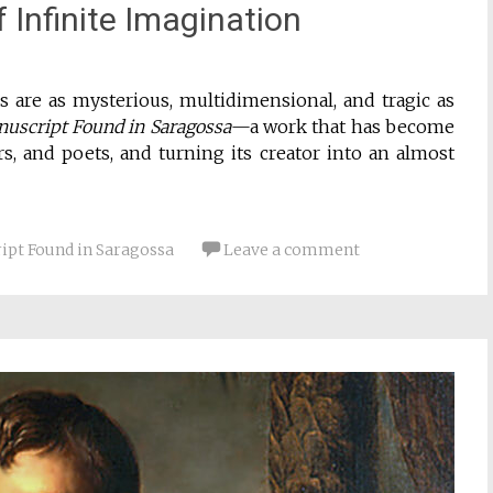
 Infinite Imagination
ers are as mysterious, multidimensional, and tragic as
uscript Found in Saragossa
—a work that has become
s, and poets, and turning its creator into an almost
ript Found in Saragossa
Leave a comment