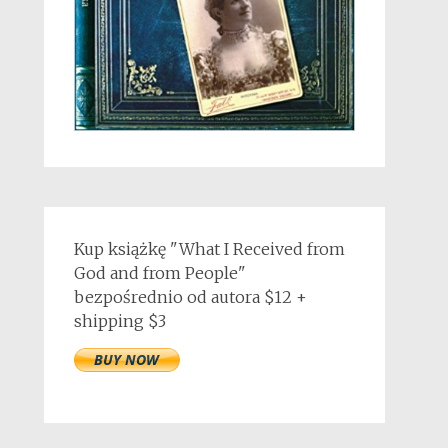
Kup książkę "What I Received from
God and from People"
bezpośrednio od autora $12 +
shipping $3