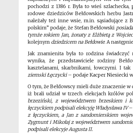
pochodzi z 1386 r. Była to wieś szlachecka
rodowe dziedziców Bełdowskich herbu Jastr
należały też inne wsie, m.in. sąsiadujące 
polskim” podaje, że Stefan Bełdowski
posiada
tymże rokiem Jan, żonaty z Elżbietą z Wojci
kolejnym
dziedzicem na Bełdowie
. A następni
Jak znamienita była to rodzina świadczyć
wynika, że przedstawiciele rodziny Bełdo
kasztelanami, skarbnikami, łowczymi. I ta
ziemski Łęczycki
– podaje Kacper Niesiecki 
O tym, że Bełdowscy mieli duże znaczenie w 
iż brali udział w trzech elekcjach królów po
brzeziński, z województwem brzeskiem i k
łęczyckiem podpisali elekcyję Władysława IV
– 
z łęczyckiem, a Jan z sandomierskiem wojew
Zygmunt i Mikołaj z województwem sandomier
podpisali elekcyje Augusta II.