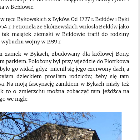
pia w Bełdowie.
 w ręce Bykowskich z Byków. Od 1727 r. Bełdów i Byki
754 r. Petronela ze Skórzewskich wniosła Bełdów jako
tak majątek ziemski w Bełdowie trafił do rodziny
o wybuchu wojny w 1939 r.
am zamek w Bykach, zbudowany dla królowej Bony.
im parkiem. Położony był przy wjeździe do Piotrkowa
 było go widać, gdyż mienił się jego czerwony dach, a
byłam dzieckiem prosiłam rodziców, żeby się tam
wa. Na moją fascynację zamkiem w Bykach miały też
jak to o zmierzchu można zobaczyć tam jeźdźca na
ego we mgle.