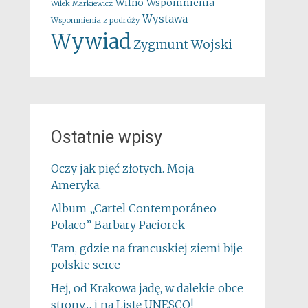
Wspomnienia
Wilno
Wilek Markiewicz
Wystawa
Wspomnienia z podróży
Wywiad
Zygmunt Wojski
Ostatnie wpisy
Oczy jak pięć złotych. Moja
Ameryka.
Album „Cartel Contemporáneo
Polaco” Barbary Paciorek
Tam, gdzie na francuskiej ziemi bije
polskie serce
Hej, od Krakowa jadę, w dalekie obce
strony… i na Listę UNESCO!