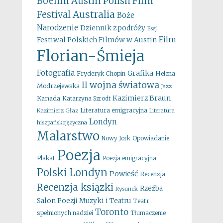
Boehm
Austin Polish Film
Australia
Festival
Boże
Narodzenie
Dziennik z podróży
Esej
Film
Festiwal Polskich Filmów w Austin
Florian-Śmieja
Fotografia
Grafika
Fryderyk Chopin
Helena
II wojna światowa
Modrzejewska
Jazz
Kazimierz Braun
Kanada
Katarzyna Szrodt
Literatura emigracyjna
Kazimierz Głaz
Literatura
Londyn
hiszpańskojęzyczna
Malarstwo
Opowiadanie
Nowy Jork
Poezja
Plakat
Poezja emigracyjna
Polski Londyn
Powieść
Recenzja
Recenzja ksiązki
Rzeźba
Rysunek
Salon Poezji Muzyki i Teatru
Teatr
Toronto
spełnionych nadziei
Tłumaczenie