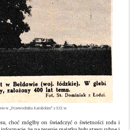
wie w „Przewodniku Katolickim” z XIX w.
esu, choć mógłby on świadczyć o świetności rodu i
informacje, że na terenie majątku były stawy rybne i