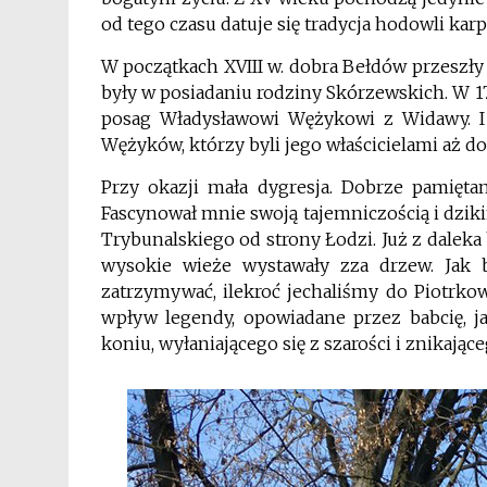
od tego czasu datuje się tradycja hodowli kar
W początkach XVIII w. dobra Bełdów przeszły
były w posiadaniu rodziny Skórzewskich. W 1
posag Władysławowi Wężykowi z Widawy. I 
Wężyków, którzy byli jego właścicielami aż d
Przy okazji mała dygresja. Dobrze pamięt
Fascynował mnie swoją tajemniczością i dzik
Trybunalskiego od strony Łodzi. Już z daleka
wysokie wieże wystawały zza drzew. Jak 
zatrzymywać, ilekroć jechaliśmy do Piotrko
wpływ legendy, opowiadane przez babcię, 
koniu, wyłaniającego się z szarości i znikając