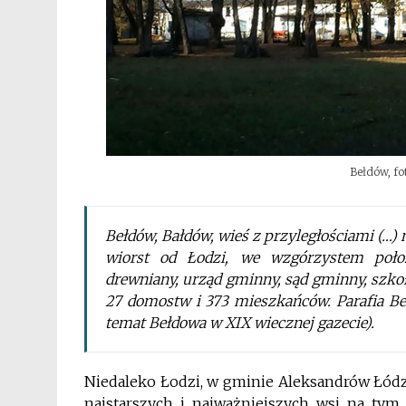
Bełdów, fo
Bełdów, Bałdów, wieś z przyległościami (…) 
wiorst od Łodzi, we wzgórzystem położ
drewniany, urząd gminny, sąd gminny, szkoł
27 domostw i 373 mieszkańców. Parafia Be
temat Bełdowa w XIX wiecznej gazecie).
Niedaleko Łodzi, w gminie Aleksandrów Łódz
najstarszych i najważniejszych wsi na tym