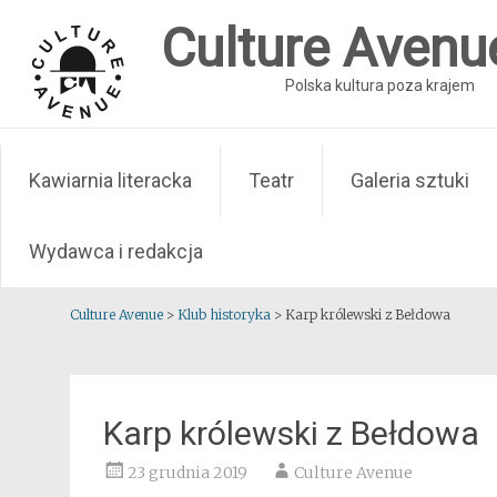
Skip
Culture Avenu
to
content
Polska kultura poza krajem
Kawiarnia literacka
Teatr
Galeria sztuki
Wydawca i redakcja
Culture Avenue
>
Klub historyka
>
Karp królewski z Bełdowa
Karp królewski z Bełdowa
23 grudnia 2019
Culture Avenue