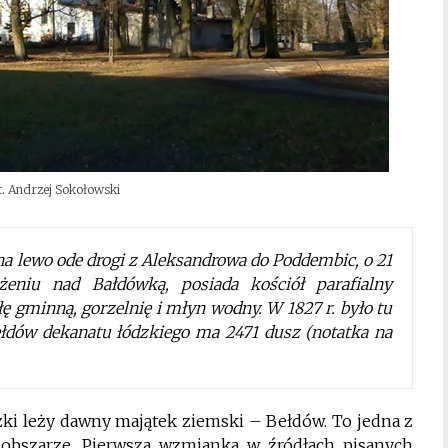
t. Andrzej Sokołowski
na lewo ode drogi z Aleksandrowa do Poddembic, o 21
eniu nad Bałdówką, posiada kościół parafialny
ę gminną, gorzelnię i młyn wodny. W 1827 r. było tu
łdów dekanatu łódzkiego ma 2471 dusz (notatka na
ki leży dawny majątek ziemski – Bełdów. To jedna z
 obszarze. Pierwsza wzmianka w źródłach pisanych