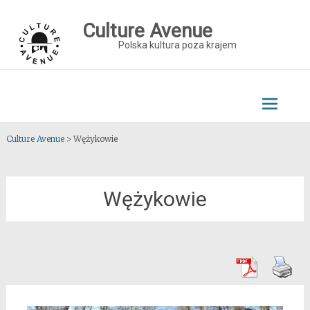
Skip
to
Culture Avenue
content
Polska kultura poza krajem
Culture Avenue
>
Wężykowie
Wężykowie