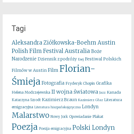
Tagi
Aleksandra Ziółkowska-Boehm
Austin
Australia
Polish Film Festival
Boże
Narodzenie
Festiwal Polskich
Dziennik z podróży
Esej
Florian-
Film
Filmów w Austin
Śmieja
Fotografia
Grafika
Fryderyk Chopin
II wojna światowa
Kanada
Helena Modrzejewska
Jazz
Kazimierz Braun
Literatura
Katarzyna Szrodt
Kazimierz Głaz
Londyn
emigracyjna
Literatura hiszpańskojęzyczna
Malarstwo
Opowiadanie
Plakat
Nowy Jork
Poezja
Polski Londyn
Poezja emigracyjna