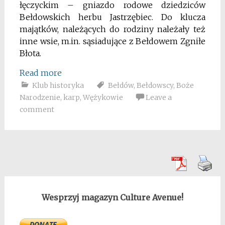
łęczyckim – gniazdo rodowe dziedziców
Bełdowskich herbu Jastrzębiec. Do klucza
majątków, należących do rodziny należały też
inne wsie, m.in. sąsiadujące z Bełdowem Zgniłe
Błota.
Read more
Klub historyka
Bełdów
,
Bełdowscy
,
Boże
Narodzenie
,
karp
,
Wężykowie
Leave a
comment
Wesprzyj magazyn Culture Avenue!