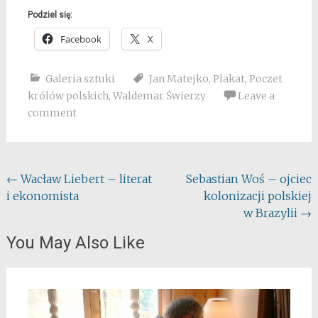
Podziel się:
Facebook
X
Galeria sztuki
Jan Matejko
,
Plakat
,
Poczet
królów polskich
,
Waldemar Świerzy
Leave a
comment
Post
←
Wacław Liebert – literat
Sebastian Woś – ojciec
i ekonomista
kolonizacji polskiej
navigation
w Brazylii
→
You May Also Like