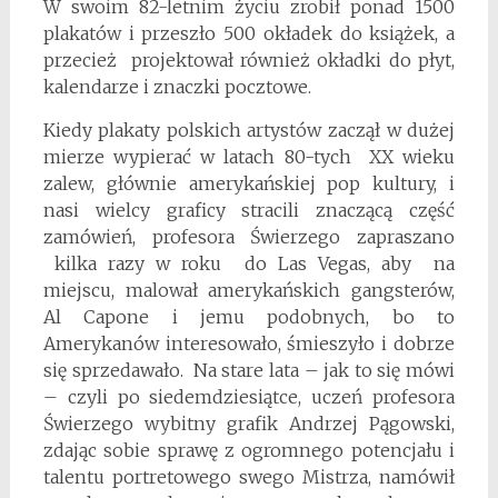
W swoim 82-letnim życiu zrobił ponad 1500
plakatów i przeszło 500 okładek do książek, a
przecież projektował również okładki do płyt,
kalendarze i znaczki pocztowe.
Kiedy plakaty polskich artystów zaczął w dużej
mierze wypierać w latach 80-tych XX wieku
zalew, głównie amerykańskiej pop kultury, i
nasi wielcy graficy stracili znaczącą część
zamówień, profesora Świerzego zapraszano
kilka razy w roku do Las Vegas, aby na
miejscu, malował amerykańskich gangsterów,
Al Capone i jemu podobnych, bo to
Amerykanów interesowało, śmieszyło i dobrze
się sprzedawało. Na stare lata – jak to się mówi
– czyli po siedemdziesiątce, uczeń profesora
Świerzego wybitny grafik Andrzej Pągowski,
zdając sobie sprawę z ogromnego potencjału i
talentu portretowego swego Mistrza, namówił