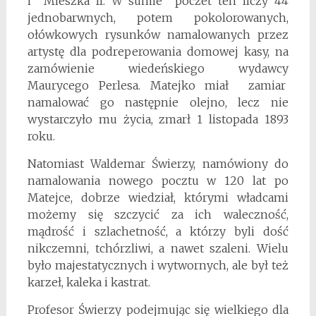
i Mieszka II. W sumie poczet ten liczy 44
jednobarwnych, potem pokolorowanych,
ołówkowych rysunków namalowanych przez
artystę dla podreperowania domowej kasy, na
zamówienie wiedeńskiego wydawcy
Maurycego Perlesa. Matejko miał zamiar
namalować go następnie olejno, lecz nie
wystarczyło mu życia, zmarł 1 listopada 1893
roku.
Natomiast Waldemar Świerzy, namówiony do
namalowania nowego pocztu w 120 lat po
Matejce, dobrze wiedział, którymi władcami
możemy się szczycić za ich waleczność,
mądrość i szlachetność, a którzy byli dość
nikczemni, tchórzliwi, a nawet szaleni. Wielu
było majestatycznych i wytwornych, ale był też
karzeł, kaleka i kastrat.
Profesor Świerzy podejmując się wielkiego dla