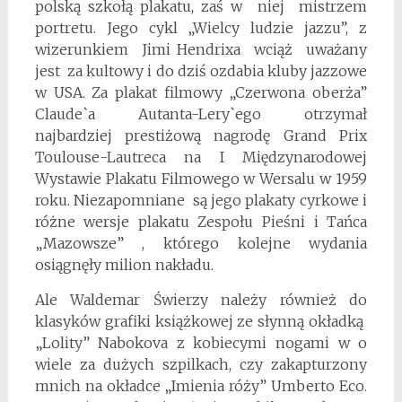
polską szkołą plakatu, zaś w niej mistrzem
portretu. Jego cykl „Wielcy ludzie jazzu”, z
wizerunkiem Jimi Hendrixa wciąż uważany
jest za kultowy i do dziś ozdabia kluby jazzowe
w USA. Za plakat filmowy „Czerwona oberża”
Claude`a Autanta-Lery`ego otrzymał
najbardziej prestiżową nagrodę Grand Prix
Toulouse-Lautreca na I Międzynarodowej
Wystawie Plakatu Filmowego w Wersalu w 1959
roku. Niezapomniane są jego plakaty cyrkowe i
różne wersje plakatu Zespołu Pieśni i Tańca
„Mazowsze” , którego kolejne wydania
osiągnęły milion nakładu.
Ale Waldemar Świerzy należy również do
klasyków grafiki książkowej ze słynną okładką
„Lolity” Nabokova z kobiecymi nogami w o
wiele za dużych szpilkach, czy zakapturzony
mnich na okładce „Imienia róży” Umberto Eco.