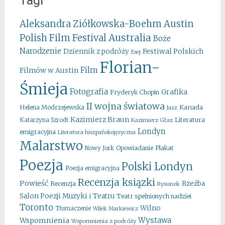
Tagi
Aleksandra Ziółkowska-Boehm
Austin
Australia
Polish Film Festival
Boże
Narodzenie
Festiwal Polskich
Dziennik z podróży
Esej
Florian-
Film
Filmów w Austin
Śmieja
Fotografia
Grafika
Fryderyk Chopin
II wojna światowa
Kanada
Helena Modrzejewska
Jazz
Kazimierz Braun
Literatura
Katarzyna Szrodt
Kazimierz Głaz
Londyn
emigracyjna
Literatura hiszpańskojęzyczna
Malarstwo
Opowiadanie
Plakat
Nowy Jork
Poezja
Polski Londyn
Poezja emigracyjna
Recenzja ksiązki
Powieść
Rzeźba
Recenzja
Rysunek
Salon Poezji Muzyki i Teatru
Teatr spełnionych nadziei
Toronto
Wilno
Tłumaczenie
Wilek Markiewicz
Wystawa
Wspomnienia
Wspomnienia z podróży