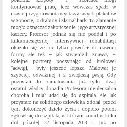
pokonać kłopoty i Profesor mógł
kontynuować pracę, lecz wówczas spadł, w
czasie przygotowania wystawy swych plakatów
w Sopocie, z drabiny i złamał bark. To złamanie
mogło oznaczać zakończenie jego artystycznej
kariery. Profesor jednak się nie poddał i po
kilkumiesięcznej intensywnej rehabilitacji
okazało się, że nie tylko powrócił do dawnej
formy ale też – jak stwierdzili znawcy –
kolejne portrety, poczynając od królowej
Jadwigi, były jeszcze lepsze. Malował je
szybciej, odważniej i z zwiększą pasją. Gdy
pozostali do namalowania już tylko dwaj
ostatni władcy dopadła Profesora nieuleczalna
choroba i miał udać się do szpitala. Ale jak
przystało na solidnego człowieka, zdołał przed
tym dokończyć dzieło życia i dopiero potem
zgłosił się do szpitala, w którym zmarł w kilka
dni później 27 listopada 2013 r., już po