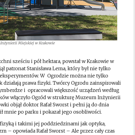
Inżynierii Miejskiej w Krakowie
hni sześciu i pół hektara, powstał w Krakowie w
ął patronat Stanisława Lema, który był nie tylko
m eksperymentów. W Ogrodzie można nie tylko
k działają prawa fizyki. Twórcy Ogrodu zainspirowali
mberdze i opracowali większość urządzeń według
ków włączyło Ogród w strukturę Muzeum Inżynierii
ki objął doktor Rafał Sworst i pełni ją do dnia
ł mnie po parku i pokazał jego osobliwości.
fizyką i takimi jej poddziedzinami jak optyka,
zm – opowiada Rafał Sworst – Ale przez cały czas