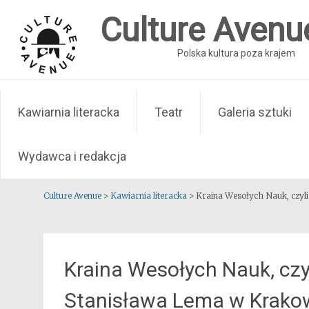
Skip
Culture Avenu
to
content
Polska kultura poza krajem
Kawiarnia literacka
Teatr
Galeria sztuki
Wydawca i redakcja
Culture Avenue
>
Kawiarnia literacka
>
Kraina Wesołych Nauk, czyl
Kraina Wesołych Nauk, czy
Stanisława Lema w Krako