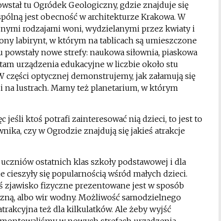
wstał tu Ogródek Geologiczny, gdzie znajduje się
spólną jest obecność w architekturze Krakowa. W
ymi rodzajami woni, wydzielanymi przez kwiaty i
lony labirynt, w którym na tablicach są umieszczone
u powstały nowe strefy: naukowa siłownia, piaskowa
ę tam urządzenia edukacyjne w liczbie około stu
 W części optycznej demonstrujemy, jak załamują się
i na lustrach. Mamy też planetarium, w którym
jeśli ktoś potrafi zainteresować nią dzieci, to jest to
ika, czy w Ogrodzie znajdują się jakieś atrakcje
uczniów ostatnich klas szkoły podstawowej i dla
ie cieszyły się popularnością wśród małych dzieci.
eś zjawisko fizyczne prezentowane jest w sposób
tyczną, albo wir wodny. Możliwość samodzielnego
trakcyjna też dla kilkulatków. Ale żeby wyjść