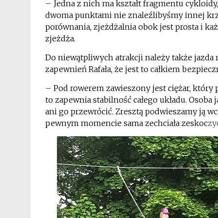
– Jedna z nich ma kształt fragmentu cykloidy
dwoma punktami nie znaleźlibyśmy innej krzyw
porównania, zjeżdżalnia obok jest prosta i ka
zjeżdża.
Do niewątpliwych atrakcji należy także jazda
zapewnień Rafała, że jest to całkiem bezpiecz
– Pod rowerem zawieszony jest ciężar, który 
to zapewnia stabilność całego układu. Osoba ja
ani go przewrócić. Zresztą podwieszamy ją wcz
pewnym momencie sama zechciała zeskoc
zy