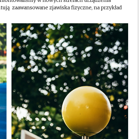
amontowaliśmy w nowych strefach urządzenia
ntują zaawansowane zjawiska fizyczne, na przykład