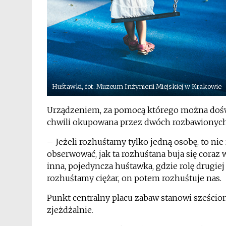
Huśtawki, fot. Muzeum Inżynierii Miejskiej w Krakowie
Urządzeniem, za pomocą którego można doświa
chwili okupowana przez dwóch rozbawionych
– Jeżeli rozhuśtamy tylko jedną osobę, to nie
obserwować, jak ta rozhuśtana buja się coraz wo
inna, pojedyncza huśtawka, gdzie rolę drugie
rozhuśtamy ciężar, on potem rozhuśtuje nas.
Punkt centralny placu zabaw stanowi sześcio
zjeżdżalnie
.