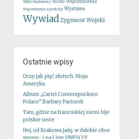
Wspomnienia
Wilno
Wilek Markiewicz
Wystawa
Wspomnienia z podróży
Wywiad
Zygmunt Wojski
Ostatnie wpisy
Oczy jak pięć złotych. Moja
Ameryka.
Album „Cartel Contemporáneo
Polaco” Barbary Paciorek
Tam, gdzie na francuskiej ziemi bije
polskie serce
Hej, od Krakowa jadę, w dalekie obce
strony… i na Listę UNESCO!