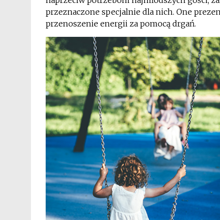
naprzeciw potrzebom najmłodszych gości, z
przeznaczone specjalnie dla nich. One preze
przenoszenie energii za pomocą drgań.