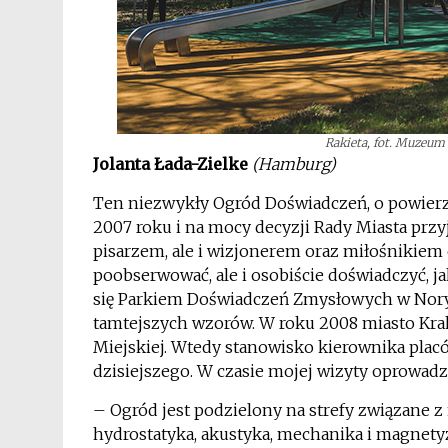
Rakieta, fot. Muzeum 
Jolanta Łada-Zielke
(Hamburg)
Ten niezwykły Ogród Doświadczeń, o powierzc
2007 roku i na mocy decyzji Rady Miasta przyj
pisarzem, ale i wizjonerem oraz miłośnikie
poobserwować, ale i osobiście doświadczyć, ja
się Parkiem Doświadczeń Zmysłowych w Nory
tamtejszych wzorów. W roku 2008 miasto Kra
Miejskiej. Wtedy stanowisko kierownika placów
dzisiejszego. W czasie mojej wizyty oprowadzi
– Ogród jest podzielony na strefy związane z 
hydrostatyka, akustyka, mechanika i magnety