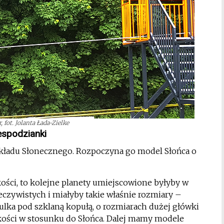
 fot. Jolanta Łada-Zielke
espodzianki
kładu Słonecznego. Rozpoczyna go model Słońca o
kości, to kolejne planety umiejscowione byłyby w
czywistych i miałyby takie właśnie rozmiary –
ulka pod szklaną kopułą, o rozmiarach dużej główki
kości w stosunku do Słońca. Dalej mamy modele