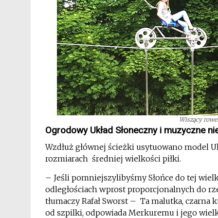
Wiszący rower,
Ogrodowy Układ Słoneczny i muzyczne ni
Wzdłuż głównej ścieżki usytuowano model U
rozmiarach średniej wielkości piłki.
– Jeśli pomniejszylibyśmy Słońce do tej wiel
odległościach wprost proporcjonalnych do rze
tłumaczy Rafał Sworst – Ta malutka, czarna k
od szpilki, odpowiada Merkuremu i jego wiel