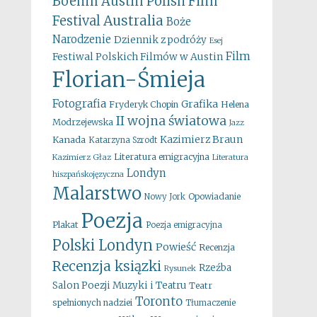
Boehm
Austin Polish Film
Australia
Festival
Boże
Narodzenie
Dziennik z podróży
Esej
Film
Festiwal Polskich Filmów w Austin
Florian-Śmieja
Fotografia
Grafika
Fryderyk Chopin
Helena
II wojna światowa
Modrzejewska
Jazz
Kazimierz Braun
Kanada
Katarzyna Szrodt
Literatura emigracyjna
Kazimierz Głaz
Literatura
Londyn
hiszpańskojęzyczna
Malarstwo
Opowiadanie
Nowy Jork
Poezja
Plakat
Poezja emigracyjna
Polski Londyn
Powieść
Recenzja
Recenzja ksiązki
Rzeźba
Rysunek
Salon Poezji Muzyki i Teatru
Teatr
Toronto
spełnionych nadziei
Tłumaczenie