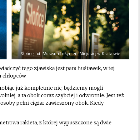
Słońce, fot. Muzeum Inżynierii Miejskiej w Krakowie
dczyć tego zjawiska jest para huśtawek, w tej
 chłopców.
 robiąc już kompletnie nic, będziemy mogli
lniej, a ta obok coraz szybciej i odwrotnie. Jest też
j osoby pełni ciężar zawieszony obok. Kiedy
metrowa rakieta, z której wypuszczone są dwie