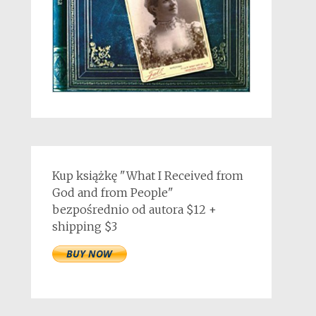
Kup książkę "What I Received from
God and from People"
bezpośrednio od autora $12 +
shipping $3