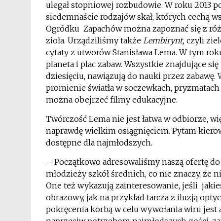
ulegał stopniowej rozbudowie. W roku 2013 po
siedemnaście rodzajów skał, których cechą w
Ogródku Zapachów można zapoznać się z różn
zioła. Urządziliśmy także
Lembirynt,
czyli zie
cytaty z utworów Stanisława Lema. W tym rok
planeta i plac zabaw. Wszystkie znajdujące si
dziesięciu, nawiązują do nauki przez zabawę.
promienie światła w soczewkach, pryzmatach 
można obejrzeć filmy edukacyjne.
Twórczość Lema nie jest łatwa w odbiorze, więc 
naprawdę wielkim osiągnięciem. Pytam kierown
dostępne dla najmłodszych.
– Początkowo adresowaliśmy naszą ofertę do 
młodzieży szkół średnich, co nie znaczy, że n
One też wykazują zainteresowanie, jeśli jaki
obrazowy, jak na przykład tarcza z iluzją op
pokręcenia korbą w celu wywołania wiru jest a